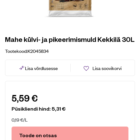
Mahe külvi- ja pikeerimismuld Kekkilä 30L
Tootekood:
K2045834
Lisa võrdlusesse
Lisa soovikorvi
5,59
€
Püsikliendi hind:
5,31
€
0,19
€
/L
Toode on otsas