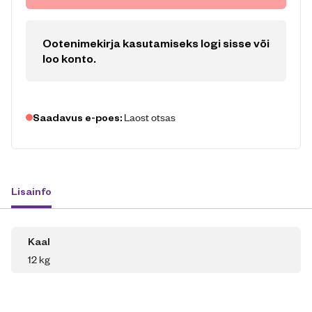
Ootenimekirja kasutamiseks logi sisse või
loo konto
.
Laost otsas
Saadavus e-poes:
Lisainfo
Kaal
12 kg