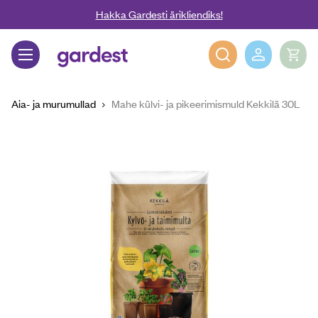
Liigu edasi põhisisu juurde
Hakka Gardesti ärikliendiks!
Gardest
Aia- ja murumullad
Mahe külvi- ja pikeerimismuld Kekkilä 30L