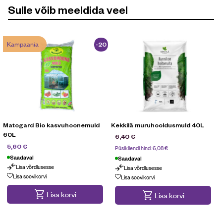
Sulle võib meeldida veel
Kampaania
-20
%
Matogard Bio kasvuhoonemuld
Kekkilä muruhooldusmuld 40L
60L
6,40
€
6,99
€
5,60
€
Püsikliendi hind:
6,08
€
Saadaval
Saadaval
Lisa võrdlusesse
Lisa võrdlusesse
Kampaania
Lisa soovikorvi
Lisa soovikorvi
Lisa korvi
Lisa korvi