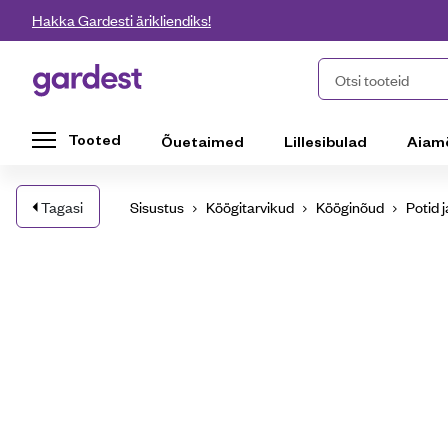
Liigu edasi põhisisu juurde
Hakka Gardesti ärikliendiks!
Gardest
Otsi tooteid
Tooted
Õuetaimed
Lillesibulad
Aiam
Tagasi
Sisustus
Köögitarvikud
Kööginõud
Potid 