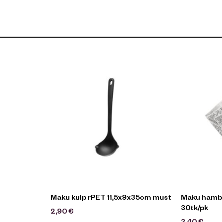
Maku kulp rPET 11,5x9x35cm must
Maku hambu
30tk/pk
2,90
€
3,40
€