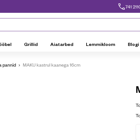
741 211
ööbel
Grillid
Aiatarbed
Lemmikloom
Blogi
ja pannid
MAKU kastrul kaanega 16cm
To
T