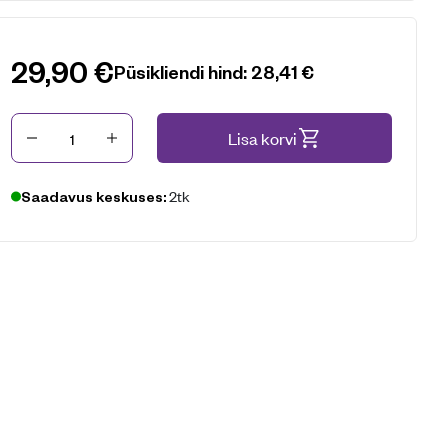
29,90
€
Püsikliendi hind:
28,41
€
Kogus
Lisa korvi
2tk
Saadavus keskuses: