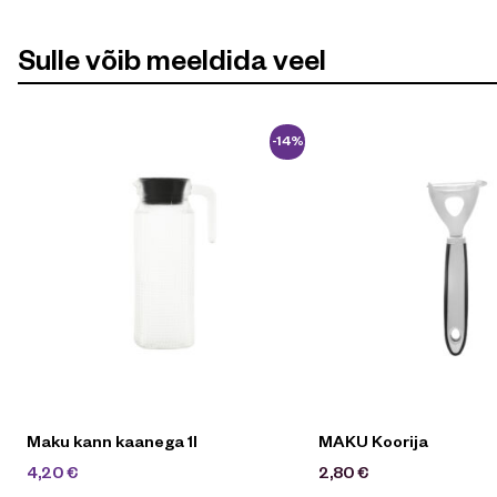
Sulle võib meeldida veel
-14%
Maku kann kaanega 1l
MAKU Koorija
4,90
€
4,20
€
2,80
€