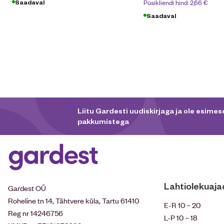
Püsikliendi hind:
2,66
€
Saadaval
Saadaval
Liitu Gardesti uudiskirjaga ja ole esimese
pakkumistega
Lahtiolekuaja
Gardest OÜ
Roheline tn 14, Tähtvere küla, Tartu 61410
E-R 10 – 20
Reg nr 14246756
L-P 10 – 18