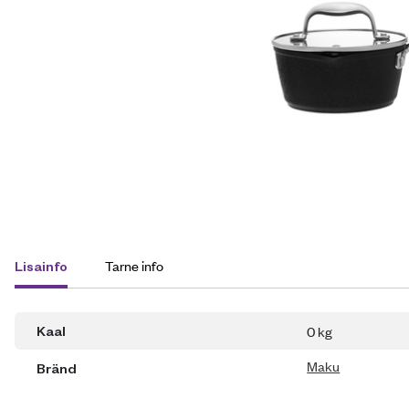
Tarne info
Lisainfo
0 kg
Kaal
Maku
Bränd