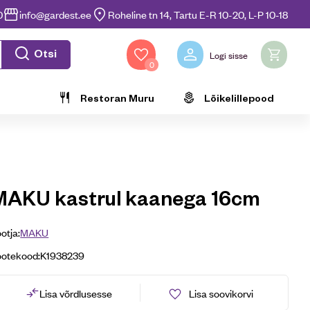
0
info@gardest.ee
Roheline tn 14, Tartu E-R 10-20, L-P 10-18
Otsi
Logi sisse
0
Restoran Muru
Lõikelillepood
MAKU kastrul kaanega 16cm
otja:
MAKU
ootekood:
K1938239
Lisa võrdlusesse
Lisa soovikorvi