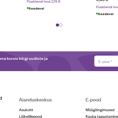
Püsikliendi hind:
2,76
€
Püsikliendi hin
Saadaval
Saadaval
na kursis kõigi uudiste ja
d
Aianduskeskus
E-pood
Asukoht
Müügitingimused
Lõikelillepood
Kauba tagastamin