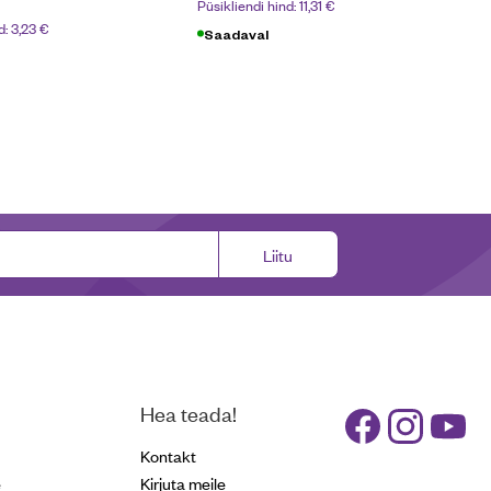
Püsikliendi hind:
11,31
€
d:
3,23
€
Saadaval
Liitu
Hea teada!
Kontakt
e
Kirjuta meile