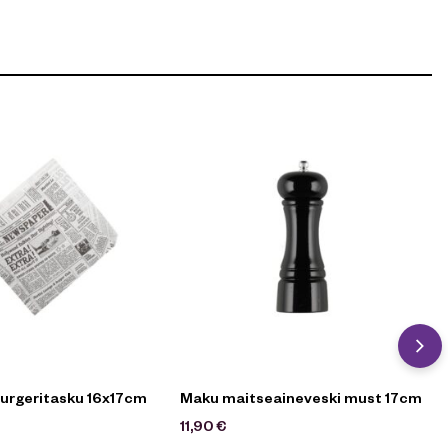
rgeritasku 16x17cm
Maku maitseaineveski must 17cm
11,90
€