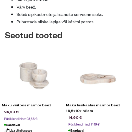
Värv beež.
Sobib dipikastmete ja lisandite serveerimiseks.
Puhastada niiske lapiga või käsitsi pestes.
Seotud tooted
Maku võitoos marmor beež
Maku lusikaalus marmor beež
16,5x10x h2cm
24,90
€
14,90
€
Püsikliendi hind:
23,66
€
Püsikliendi hind:
14,16
€
Saadaval
Lisa võrdlusesse
Saadaval