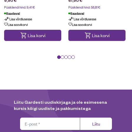
9,90
€
61,90
€
Püsikliendi hind:
9,41
€
Püsikliendi hind:
58,81
€
Saadaval
Saadaval
Lisa võrdlusesse
Lisa võrdlusesse
Lisa soovikorvi
Lisa soovikorvi
Lisa korvi
Lisa korvi
Liitu Gardesti uudiskirjaga ja ole esimesena
kursis kõigi uudiste ja pakkumistega
Liitu