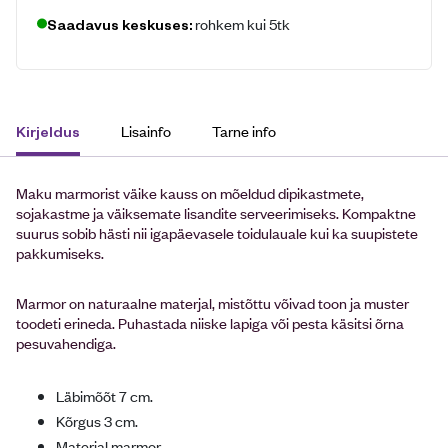
rohkem kui 5tk
Saadavus keskuses:
Lisainfo
Tarne info
Kirjeldus
Maku marmorist väike kauss on mõeldud dipikastmete,
sojakastme ja väiksemate lisandite serveerimiseks. Kompaktne
suurus sobib hästi nii igapäevasele toidulauale kui ka suupistete
pakkumiseks.
Marmor on naturaalne materjal, mistõttu võivad toon ja muster
toodeti erineda. Puhastada niiske lapiga või pesta käsitsi õrna
pesuvahendiga.
Läbimõõt 7 cm.
Kõrgus 3 cm.
Materjal marmor.