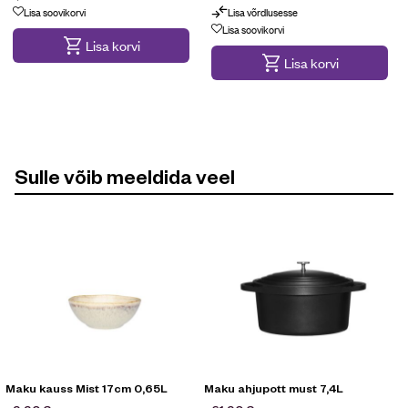
Lisa soovikorvi
Lisa võrdlusesse
Lisa soovikorvi
Lisa korvi
Lisa korvi
Sulle võib meeldida veel
Maku kauss Mist 17cm 0,65L
Maku ahjupott must 7,4L