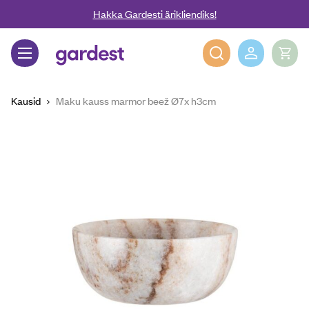
Liigu edasi põhisisu juurde
Hakka Gardesti ärikliendiks!
Gardest
Kausid
Maku kauss marmor beež Ø7x h3cm