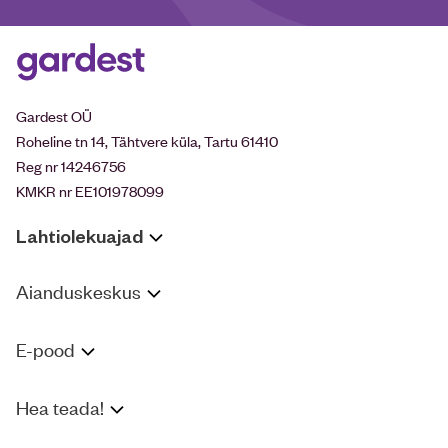
Gardest OÜ
Roheline tn 14, Tähtvere küla, Tartu 61410
Reg nr 14246756
KMKR nr EE101978099
Lahtiolekuajad
Aianduskeskus
E-pood
Hea teada!