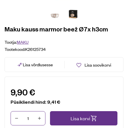
Maku kauss marmor beež Ø7x h3cm
Tootja:
MAKU
Tootekood:
K26125734
Lisa võrdlusesse
Lisa soovikorvi
9,90
€
Püsikliendi hind:
9,41
€
Kogus
Lisa korvi