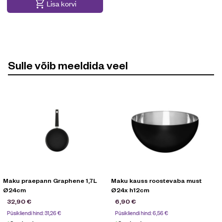
Lisa korvi
Sulle võib meeldida veel
Maku praepann Graphene 1,7L
Maku kauss roostevaba must
Ø24cm
Ø24x h12cm
32,90
€
6,90
€
Püsikliendi hind:
31,26
€
Püsikliendi hind:
6,56
€