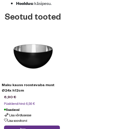
Hooldus:
käsipesu.
Seotud tooted
Maku kauss roostevaba must
Ø24x h12cm
6,90
€
Püsikliendi hind:
6,56
€
Saadaval
Lisa võrdlusesse
Lisa soovikorvi