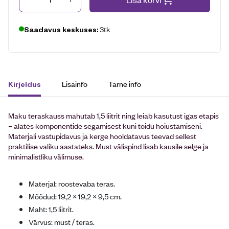
3tk
Saadavus keskuses:
Lisainfo
Tarne info
Kirjeldus
Maku teraskauss mahutab 1,5 liitrit ning leiab kasutust igas etapis
– alates komponentide segamisest kuni toidu hoiustamiseni.
Materjali vastupidavus ja kerge hooldatavus teevad sellest
praktilise valiku aastateks. Must välispind lisab kausile selge ja
minimalistliku välimuse.
Materjal: roostevaba teras.
Mõõdud: 19,2 × 19,2 × 9,5 cm.
Maht: 1,5 liitrit.
Värvus: must / teras.