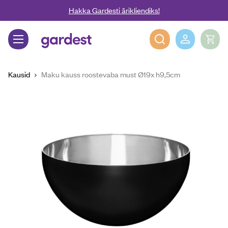
Liigu edasi põhisisu juurde
Hakka Gardesti ärikliendiks!
Gardest
Kausid
Maku kauss roostevaba must Ø19x h9,5cm