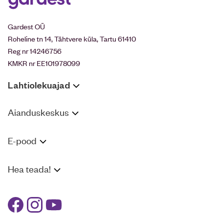
Gardest OÜ
Roheline tn 14, Tähtvere küla, Tartu 61410
Reg nr 14246756
KMKR nr EE101978099
Lahtiolekuajad
Aianduskeskus
E-pood
Hea teada!