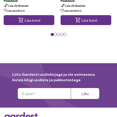
Saadaval
Saadaval
Lisa võrdlusesse
Lisa võrdlusesse
Lisa soovikorvi
Lisa soovikorvi
Lisa korvi
Lisa korvi
Liitu Gardesti uudiskirjaga ja ole esimesena
kursis kõigi uudiste ja pakkumistega
Liitu