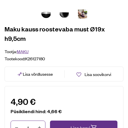
Maku kauss roostevaba must Ø19x
h9,5cm
Tootja:
MAKU
Tootekood:
K26127180
Lisa võrdlusesse
Lisa soovikorvi
4,90
€
Püsikliendi hind:
4,66
€
Kogus
Lisa korvi