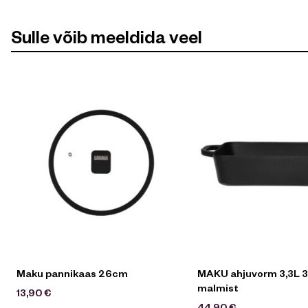
Sulle võib meeldida veel
Maku pannikaas 26cm
MAKU ahjuvorm 3,3L 
malmist
13,90
€
44,90
€