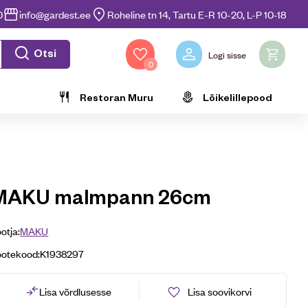
0
info@gardest.ee
Roheline tn 14, Tartu E-R 10-20, L-P 10-18
Otsi
Logi sisse
0
Restoran Muru
Lõikelillepood
MAKU malmpann 26cm
otja:
MAKU
ootekood:
K1938297
Lisa võrdlusesse
Lisa soovikorvi