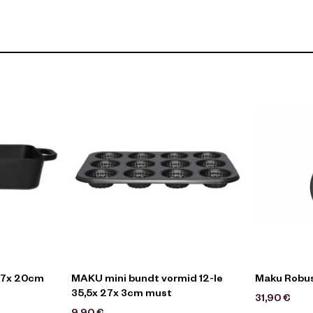
37x 20cm
MAKU mini bundt vormid 12-le
35,5x 27x 3cm must
31,90
€
9,90
€