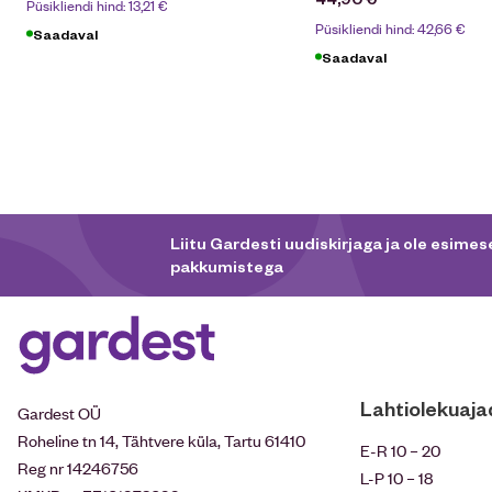
Püsikliendi hind:
13,21
€
Püsikliendi hind:
42,66
€
Saadaval
Saadaval
Liitu Gardesti uudiskirjaga ja ole esimese
pakkumistega
Lahtiolekuaja
Gardest OÜ
Roheline tn 14, Tähtvere küla, Tartu 61410
E-R 10 – 20
Reg nr 14246756
L-P 10 – 18