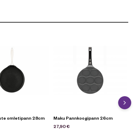
Maku Robuste omletipann 28cm
Maku Pannkoogipann 26cm
27,90
€