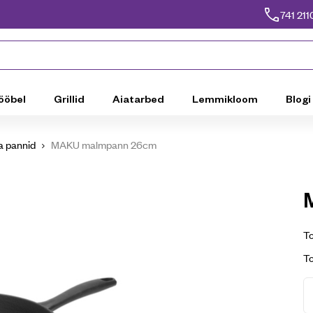
741 211
ööbel
Grillid
Aiatarbed
Lemmikloom
Blogi
ja pannid
MAKU malmpann 26cm
To
T