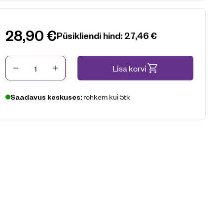
28,90
€
Püsikliendi hind:
27,46
€
Kogus
Lisa korvi
rohkem kui 5tk
Saadavus keskuses: