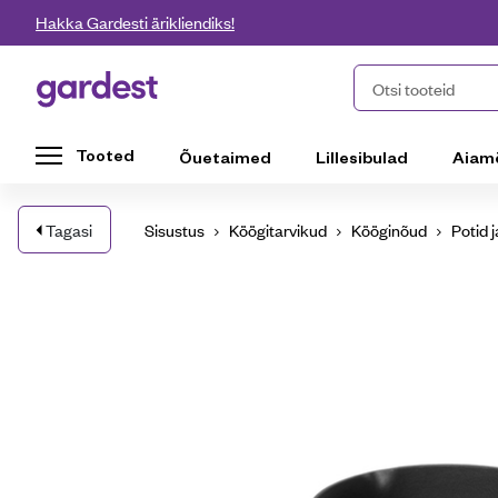
Liigu edasi põhisisu juurde
Hakka Gardesti ärikliendiks!
Gardest
Otsi tooteid
Tooted
Õuetaimed
Lillesibulad
Aiam
Tagasi
Sisustus
Köögitarvikud
Kööginõud
Potid 