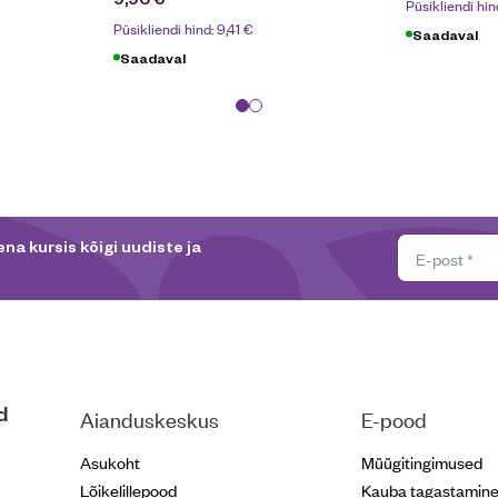
Püsikliendi hin
Püsikliendi hind:
9,41
€
Saadaval
Saadaval
na kursis kõigi uudiste ja
d
Aianduskeskus
E-pood
Asukoht
Müügitingimused
Lõikelillepood
Kauba tagastamin