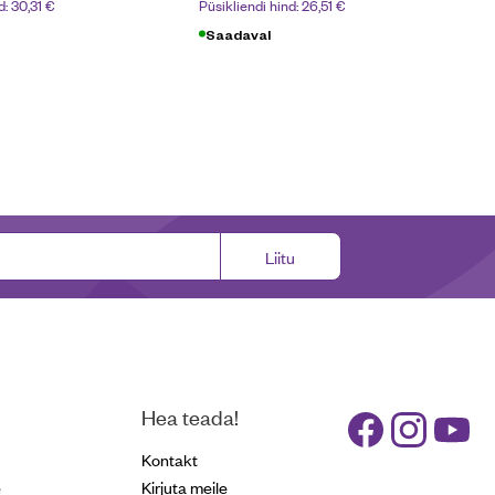
d:
30,31
€
Püsikliendi hind:
26,51
€
Saadaval
Liitu
Hea teada!
Kontakt
e
Kirjuta meile