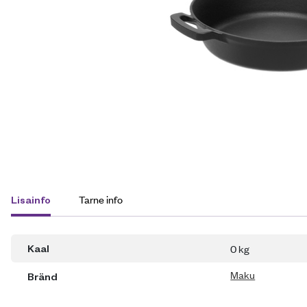
Tarne info
Lisainfo
0 kg
Kaal
Maku
Bränd