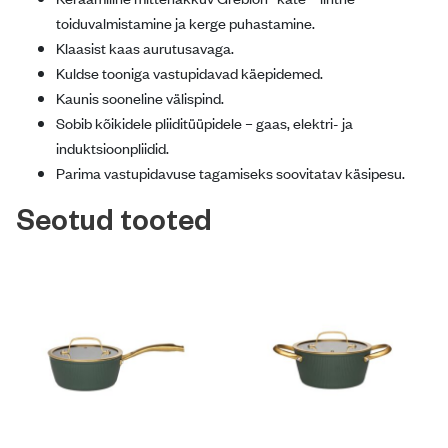
toiduvalmistamine ja kerge puhastamine.
Klaasist kaas aurutusavaga.
Kuldse tooniga vastupidavad käepidemed.
Kaunis sooneline välispind.
Sobib kõikidele pliiditüüpidele – gaas, elektri- ja
induktsioonpliidid.
Parima vastupidavuse tagamiseks soovitatav käsipesu.
Seotud tooted