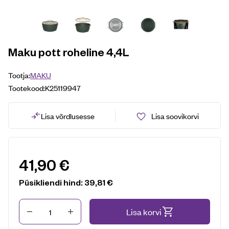
Maku pott roheline 4,4L
Tootja:
MAKU
Tootekood:
K25119947
Lisa võrdlusesse
Lisa soovikorvi
41,90
€
Püsikliendi hind:
39,81
€
Kogus
Lisa korvi