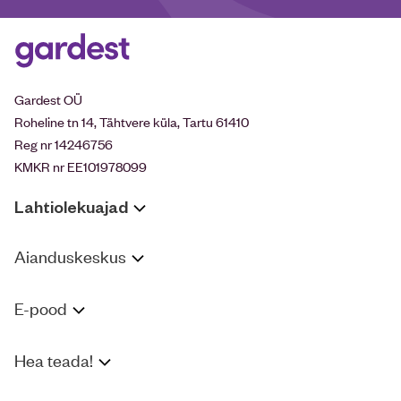
Gardest OÜ
Roheline tn 14, Tähtvere küla, Tartu 61410
Reg nr 14246756
KMKR nr EE101978099
Lahtiolekuajad
Aianduskeskus
E-pood
Hea teada!