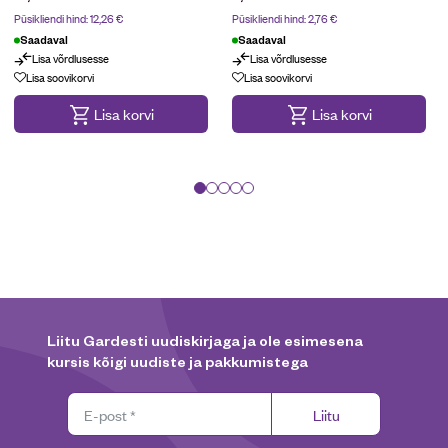
Püsikliendi hind:
12,26
€
Püsikliendi hind:
2,76
€
Saadaval
Saadaval
Lisa võrdlusesse
Lisa võrdlusesse
Lisa soovikorvi
Lisa soovikorvi
Lisa korvi
Lisa korvi
Liitu Gardesti uudiskirjaga ja ole esimesena
kursis kõigi uudiste ja pakkumistega
Liitu