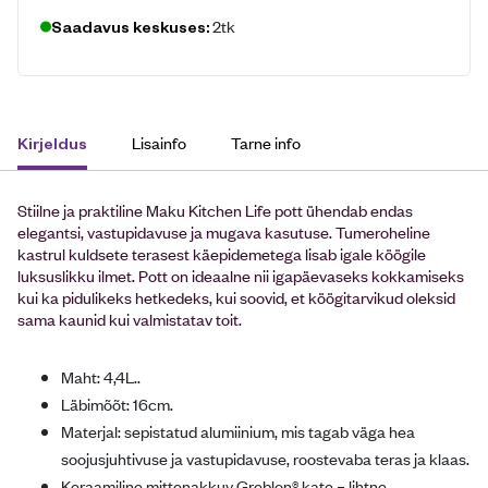
2tk
Saadavus keskuses:
Lisainfo
Tarne info
Kirjeldus
Stiilne ja praktiline Maku Kitchen Life pott ühendab endas
elegantsi, vastupidavuse ja mugava kasutuse. Tumeroheline
kastrul kuldsete terasest käepidemetega lisab igale köögile
luksuslikku ilmet. Pott on ideaalne nii igapäevaseks kokkamiseks
kui ka pidulikeks hetkedeks, kui soovid, et köögitarvikud oleksid
sama kaunid kui valmistatav toit.
Maht: 4,4L..
Läbimõõt: 16cm.
Materjal: sepistatud alumiinium, mis tagab väga hea
soojusjuhtivuse ja vastupidavuse, roostevaba teras ja klaas.
Keraamiline mittenakkuv Greblon® kate – lihtne