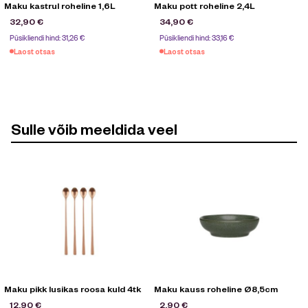
Maku kastrul roheline 1,6L
Maku pott roheline 2,4L
32,90
€
34,90
€
Püsikliendi hind:
31,26
€
Püsikliendi hind:
33,16
€
Laost otsas
Laost otsas
Sulle võib meeldida veel
Maku pikk lusikas roosa kuld 4tk
Maku kauss roheline Ø8,5cm
12,90
€
2,90
€