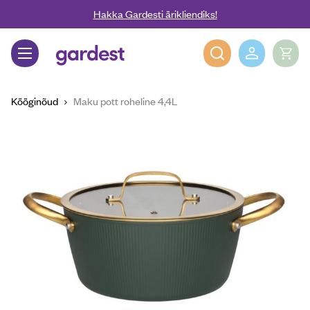
Liigu edasi põhisisu juurde
Hakka Gardesti ärikliendiks!
Gardest
Kööginõud
Maku pott roheline 4,4L