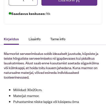
1tk
Saadavus keskuses:
Lisainfo
Tarne info
Kirjeldus
Marmorist serveerimisalus sobib ideaalselt juustude, küpsiste ja
teiste hõrgutiste serveerimiseks nii igapäevases kui pidulikus
lauakatmises. Alust saab enne kasutamist asetada sügavkülma
või külmkappi, et hoida toitu kauem jahedana. Kuna marmor on
naturaalne materjal, võivad esineda individuaalsed
tooteerinevused.
Mõõdud: 30x20cm.
Materjal: marmor.
Puhastamine niiske lapiga või käsipesu õrna