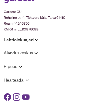
Gardest OÜ
Roheline tn 14, Tähtvere küla, Tartu 61410
Reg nr 14246756
KMKR nr EE101978099
Lahtiolekuajad
Aianduskeskus
E-pood
Hea teada!