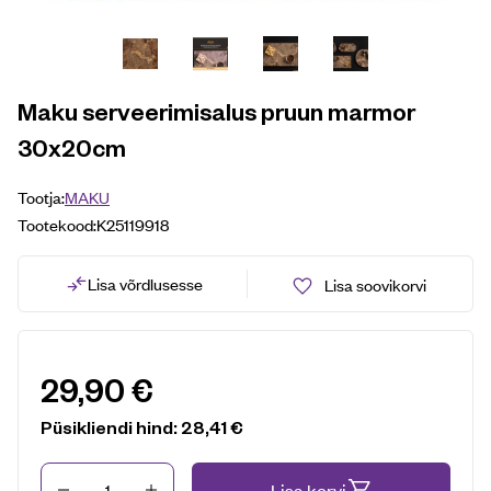
Maku serveerimisalus pruun marmor
30x20cm
Tootja:
MAKU
Tootekood:
K25119918
Lisa võrdlusesse
Lisa soovikorvi
29,90
€
Püsikliendi hind:
28,41
€
Kogus
Lisa korvi