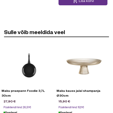
Lisa korvi
Sulle võib meeldida veel
Maku praepann Foodie 3,7L
Maku kauss jalal shampanja
30cm
Ø30cm
27,90
€
15,90
€
Püsikliendi hind:
26,51
€
Püsikliendi hind:
15,11
€
Saadaval
Saadaval