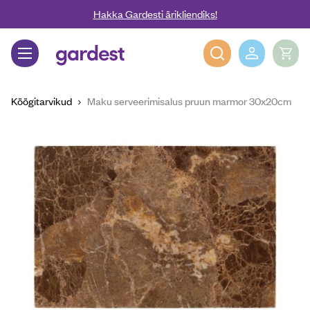
Liigu edasi põhisisu juurde
Hakka Gardesti ärikliendiks!
Gardest
Köögitarvikud
Maku serveerimisalus pruun marmor 30x20cm