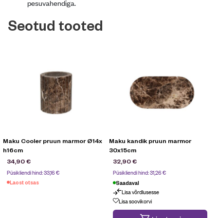
pesuvahendiga.
Seotud tooted
Maku Cooler pruun marmor Ø14x
Maku kandik pruun marmor
h16cm
30x15cm
34,90
€
32,90
€
Püsikliendi hind:
33,16
€
Püsikliendi hind:
31,26
€
Laost otsas
Saadaval
Lisa võrdlusesse
Lisa soovikorvi