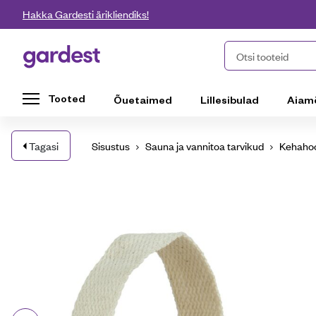
Liigu edasi põhisisu juurde
Hakka Gardesti ärikliendiks!
Gardest
Otsi tooteid
Tooted
Õuetaimed
Lillesibulad
Aiam
Tagasi
Sisustus
Sauna ja vannitoa tarvikud
Kehaho