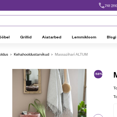
741 211
ööbel
Grillid
Aiatarbed
Lemmikloom
Blogi
oldus
Kehahooldustarvikud
Massazihari ALTUM
-58%
To
T