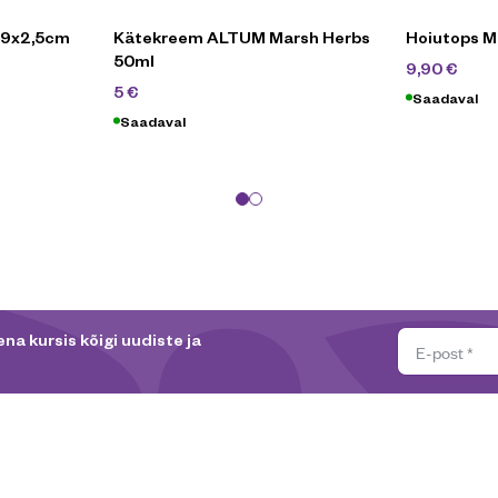
5x9x2,5cm
Kätekreem ALTUM Marsh Herbs
Hoiutops M
50ml
24,
9,90
€
16,90
€
5
€
Saadaval
Saadaval
na kursis kõigi uudiste ja