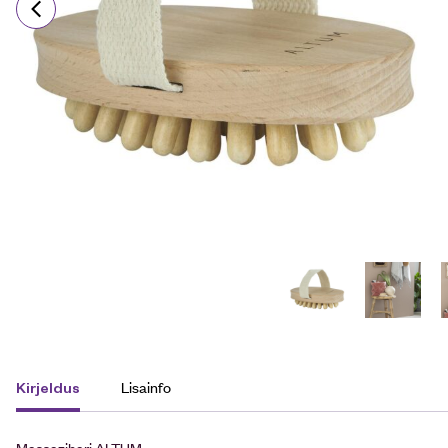
Lisainfo
Kirjeldus
Massazihari ALTUM