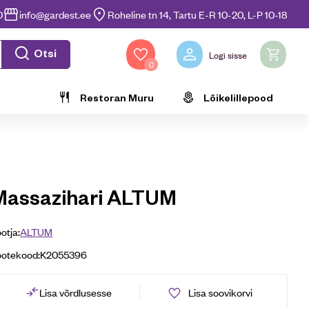
0
info@gardest.ee
Roheline tn 14, Tartu E-R 10-20, L-P 10-18
Otsi
Logi sisse
0
Restoran Muru
Lõikelillepood
Massazihari ALTUM
otja:
ALTUM
ootekood:
K2055396
Lisa võrdlusesse
Lisa soovikorvi