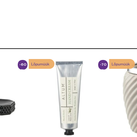
Lõpumüük
Lõpumüük
-60
-70
%
%