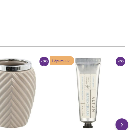
Lõpumüük
-60
-70
%
%