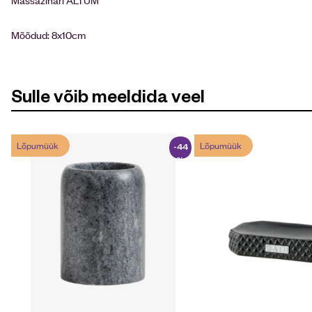
Mõõdud: 8x10cm
Sulle võib meeldida veel
Lõpumüük
Lõpumüük
-44
%