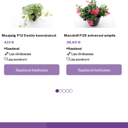
Maajalg P12 Eestis kasvatatud
Mandvill P25 erinevad amplis
5,90
€
59,90
€
4,13
€
39,90
€
Saadaval
Saadaval
Lisa võrdlusesse
Lisa võrdlusesse
Kampaania
Lisa soovikorvi
Lisa soovikorvi
Saadaval keskuses
Saadaval keskuses