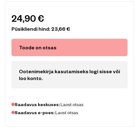
24,90
€
Püsikliendi hind:
23,66
€
Toode on otsas
Ootenimekirja kasutamiseks logi sisse või
loo konto
.
Laost otsas
Saadavus keskuses:
Laost otsas
Saadavus e-poes: