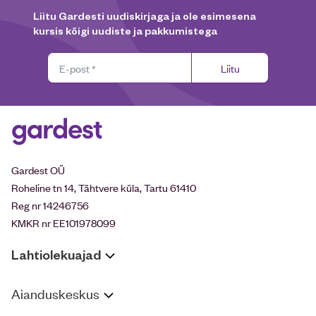
Liitu Gardesti uudiskirjaga ja ole esimesena
kursis kõigi uudiste ja pakkumistega
Liitu
Gardest OÜ
Roheline tn 14, Tähtvere küla, Tartu 61410
Reg nr 14246756
KMKR nr EE101978099
Lahtiolekuajad
Aianduskeskus