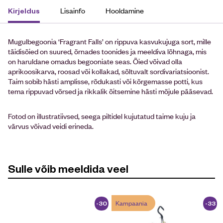
Lisainfo
Hooldamine
Kirjeldus
Mugulbegoonia ‘Fragrant Falls’ on rippuva kasvukujuga sort, mille
täidisõied on suured, õrnades toonides ja meeldiva lõhnaga, mis
on haruldane omadus begooniate seas. Õied võivad olla
aprikoosikarva, roosad või kollakad, sõltuvalt sordivariatsioonist.
Taim sobib hästi amplisse, rõdukasti või kõrgemasse potti, kus
tema rippuvad võrsed ja rikkalik õitsemine hästi mõjule pääsevad.
Fotod on illustratiivsed, seega piltidel kujutatud taime kuju ja
värvus võivad veidi erineda.
Sulle võib meeldida veel
Kampaania
-30
-33
%
%