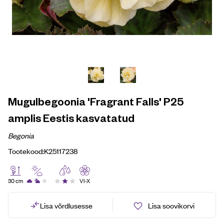
Mugulbegoonia 'Fragrant Falls' P25
amplis Eestis kasvatatud
Begonia
Tootekood:
K25117238
30 cm
VI-X
Lisa võrdlusesse
Lisa soovikorvi