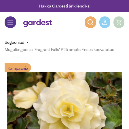
Liigu edasi põhisisu juurde
Hakka Gardesti ärikliendiks!
Gardest
Begooniad
Mugulbegoonia ‘Fragrant Falls’ P25 amplis Eestis kasvatatud
Kampaania