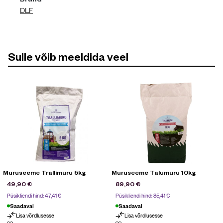
DLF
Sulle võib meeldida veel
Muruseeme Trallimuru 5kg
Muruseeme Talumuru 10kg
49,90
€
89,90
€
Püsikliendi hind:
47,41
€
Püsikliendi hind:
85,41
€
Saadaval
Saadaval
Lisa võrdlusesse
Lisa võrdlusesse