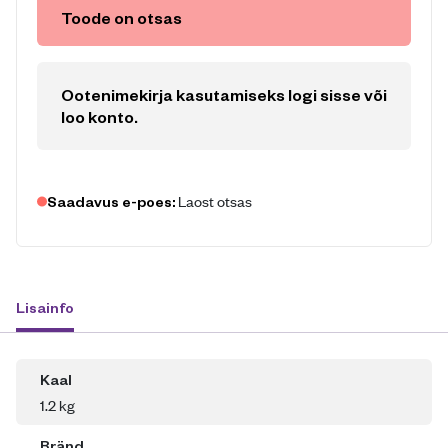
Toode on otsas
Ootenimekirja kasutamiseks logi sisse või
loo konto
.
Laost otsas
Saadavus e-poes:
Lisainfo
Kaal
1.2 kg
Bränd