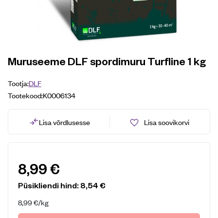
Muruseeme DLF spordimuru Turfline 1 kg
Tootja:
DLF
Tootekood:
K0006134
Lisa võrdlusesse
Lisa soovikorvi
8,99
€
Püsikliendi hind:
8,54
€
8,99
€
/kg