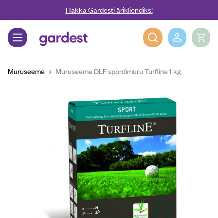
Liigu edasi põhisisu juurde
Hakka Gardesti ärikliendiks!
Gardest
Muruseeme
Muruseeme DLF spordimuru Turfline 1 kg