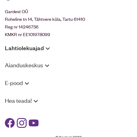
Gardest OÜ
Roheline tn 14, Tähtvere küla, Tartu 61410
Reg nr 14246756
KMKR nr EE101978099
Lahtiolekuajad
Aianduskeskus
E-pood
Hea teada!