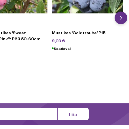
ikas ‘Sweet
Mustikas ‘Goldtraube’ P15
ink’® P23 50-60cm
12,90
€
9,03
€
,90
€
Saadaval
Liitu