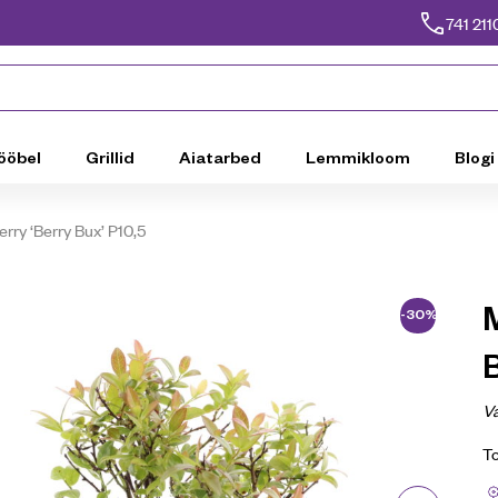
741 211
ööbel
Grillid
Aiatarbed
Lemmikloom
Blogi
rry ‘Berry Bux’ P10,5
-30%
B
Va
T