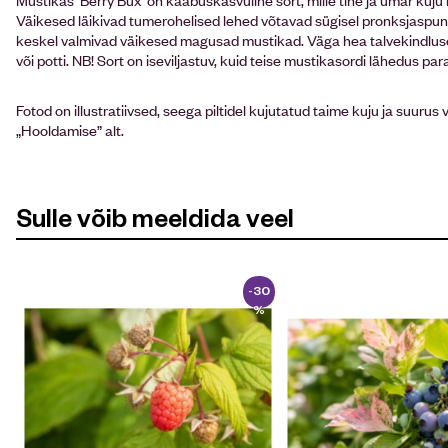
Väikesed läikivad tumerohelised lehed võtavad sügisel pronksjaspun
keskel valmivad väikesed magusad mustikad. Väga hea talvekindluse
või potti. NB! Sort on iseviljastuv, kuid teise mustikasordi lähedus pa
Fotod on illustratiivsed, seega piltidel kujutatud taime kuju ja suuru
„Hooldamise” alt.
Sulle võib meeldida veel
-30
%