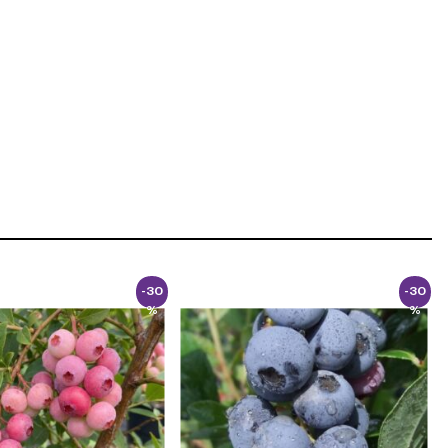
-30
-30
%
%