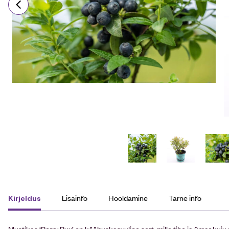
Lisainfo
Hooldamine
Tarne info
Kirjeldus
Mustikas ‘Berry Bux’ on kääbuskasvuline sort, mille tihe ja ümar ku