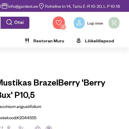
0
info@gardest.ee
Roheline tn 14, Tartu E-R 10-20, L-P 10-18
Otsi
Logi sisse
0
Restoran Muru
Lõikelillepood
Mustikas BrazelBerry 'Berry
ux' P10,5
ccinium angustifolium
ootekood:
K2044555