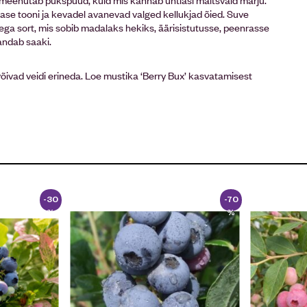
ase tooni ja kevadel avanevad valged kellukjad õied. Suve
ga sort, mis sobib madalaks hekiks, äärisistutusse, peenrasse
randab saaki.
s võivad veidi erineda. Loe mustika ‘Berry Bux’ kasvatamisest
-30
-70
%
%