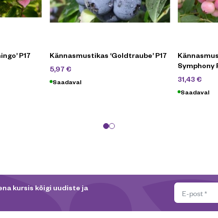
ingo’ P17
Kännasmustikas ‘Goldtraube’ P17
Kännasmust
Symphony P
19,90
€
5,97
€
44
31,43
€
Saadaval
Saadaval
na kursis kõigi uudiste ja