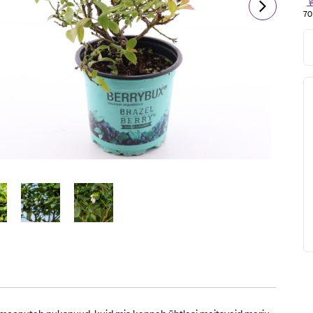
70
ju meenutab pukspuud, kuid mis kannab ühtlasi maitsvaid marju.