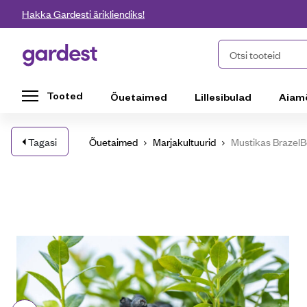
Liigu edasi põhisisu juurde
Hakka Gardesti ärikliendiks!
Gardest
Otsi tooteid
Tooted
Õuetaimed
Lillesibulad
Aiam
Tagasi
Õuetaimed
Marjakultuurid
Mustikas BrazelBe