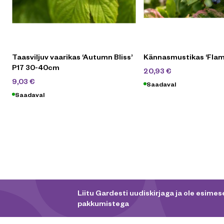
Taasviljuv vaarikas ‘Autumn Bliss’
Kännasmustikas ‘Flam
P17 30-40cm
29,90
€
20,93
€
12,90
€
9,03
€
Saadaval
Saadaval
Liitu Gardesti uudiskirjaga ja ole esimese
pakkumistega