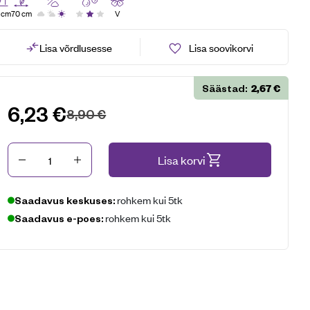
 cm
70 cm
V
Lisa võrdlusesse
Lisa soovikorvi
2,67
€
Säästad:
6,23
€
8,90
€
Kogus
Lisa korvi
rohkem kui 5tk
Saadavus keskuses:
rohkem kui 5tk
Saadavus e-poes: