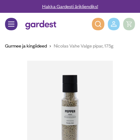
Liigu edasi põhisisu juurde
Hakka Gardesti ärikliendiks!
Gardest
Gurmee ja kingiideed
Nicolas Vahe Valge pipar, 175g