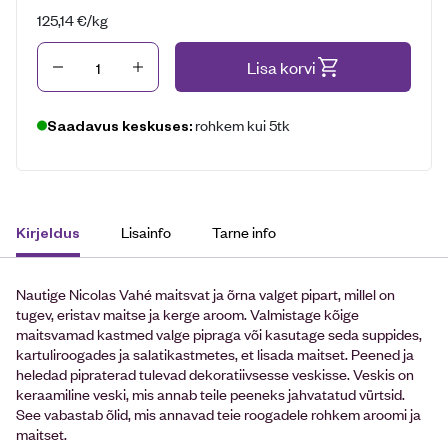
125,14
€
/kg
Kogus
Lisa korvi
rohkem kui 5tk
Saadavus keskuses:
Lisainfo
Tarne info
Kirjeldus
Nautige Nicolas Vahé maitsvat ja õrna valget pipart, millel on
tugev, eristav maitse ja kerge aroom. Valmistage kõige
maitsvamad kastmed valge pipraga või kasutage seda suppides,
kartuliroogades ja salatikastmetes, et lisada maitset. Peened ja
heledad pipraterad tulevad dekoratiivsesse veskisse. Veskis on
keraamiline veski, mis annab teile peeneks jahvatatud vürtsid.
See vabastab õlid, mis annavad teie roogadele rohkem aroomi ja
maitset.