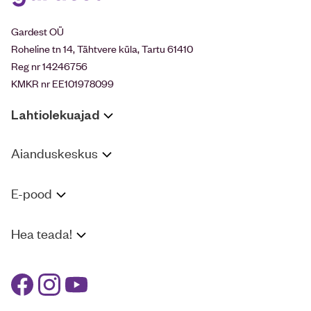
Gardest OÜ
Roheline tn 14, Tähtvere küla, Tartu 61410
Reg nr 14246756
KMKR nr EE101978099
Lahtiolekuajad
Aianduskeskus
E-pood
Hea teada!