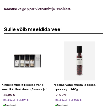
Koostis:
Valge pipar Vietnamist ja Brasiiliast.
Sulle võib meeldida veel
Kinkekomplekt Nicolas Vahe
Nicolas Vahe Musta ja roosa
lemmikkollektsioon (3 soola ja 1
pipra segu, 140g
pipar)
43,90
€
21,90
€
Püsikliendi hind:
41,71
€
Püsikliendi hind:
20,81
€
Saadaval
Saadaval