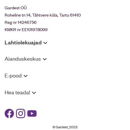
Gardest OÜ
Roheline tn 14, Tähtvere küla, Tartu 61410
Reg nr 14246756
KMKR nr EE101978099
Lahtiolekuajad
Aianduskeskus
E-pood
Hea teada!
© Gardest, 2023