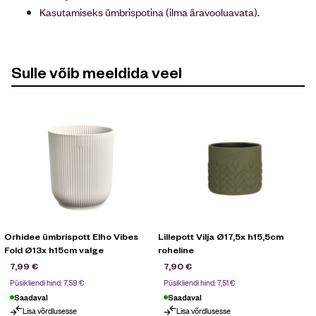
Kasutamiseks ümbrispotina (ilma äravooluavata).
Sulle võib meeldida veel
Orhidee ümbrispott Elho Vibes
Lillepott Vilja Ø17,5x h15,5cm
L
Fold Ø13x h15cm valge
roheline
7,99
€
7,90
€
Püsikliendi hind:
7,59
€
Püsikliendi hind:
7,51
€
Saadaval
Saadaval
Lisa võrdlusesse
Lisa võrdlusesse