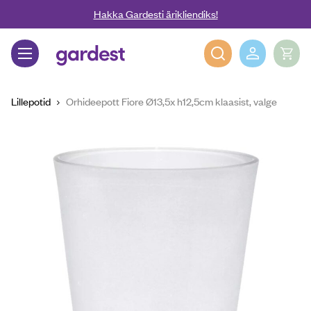
Liigu edasi põhisisu juurde
Hakka Gardesti ärikliendiks!
Gardest
Lillepotid
Orhideepott Fiore Ø13,5x h12,5cm klaasist, valge