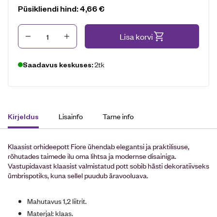
Püsikliendi hind:
4,66
€
Kogus
Lisa korvi
2tk
Saadavus keskuses:
Lisainfo
Tarne info
Kirjeldus
Klaasist orhideepott Fiore ühendab elegantsi ja praktilisuse,
rõhutades taimede ilu oma lihtsa ja modernse disainiga.
Vastupidavast klaasist valmistatud pott sobib hästi dekoratiivseks
ümbrispotiks, kuna sellel puudub äravooluava.
Mahutavus 1,2 liitrit.
Materjal: klaas.