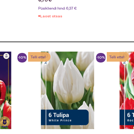
Püsikliendi hind:
6,37
€
Laost otsas
Telli ette!
Telli ette!
-10%
-10%