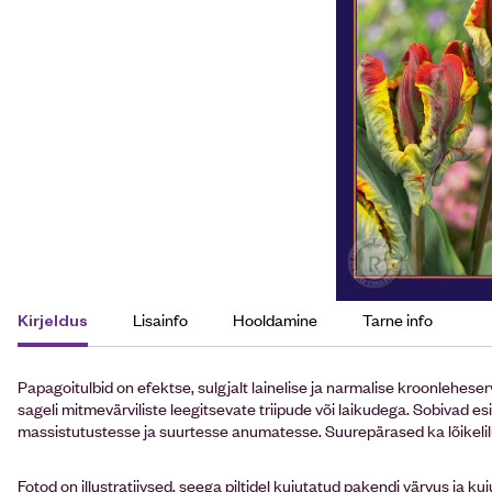
Lisainfo
Hooldamine
Tarne info
Kirjeldus
Papagoitulbid on efektse, sulgjalt lainelise ja narmalise kroonlehese
sageli mitmevärviliste leegitsevate triipude või laikudega. Sobivad e
massistutustesse ja suurtesse anumatesse. Suurepärased ka lõikelil
Fotod on illustratiivsed, seega piltidel kujutatud pakendi värvus ja kuj