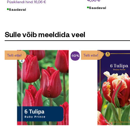
Püsikliendi hind:
16,06
€
Saadaval
Saadaval
Sulle võib meeldida veel
Telli ette!
Telli ette!
-10%