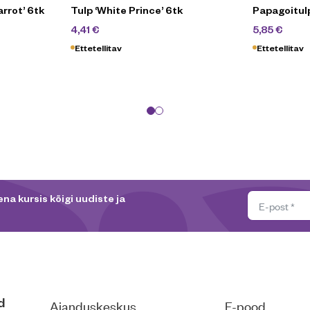
rrot’ 6tk
Tulp ‘White Prince’ 6tk
Papagoitulp
4,90
€
6,5
4,41
€
5,85
€
Ettetellitav
Ettetellitav
na kursis kõigi uudiste ja
d
Aianduskeskus
E-pood