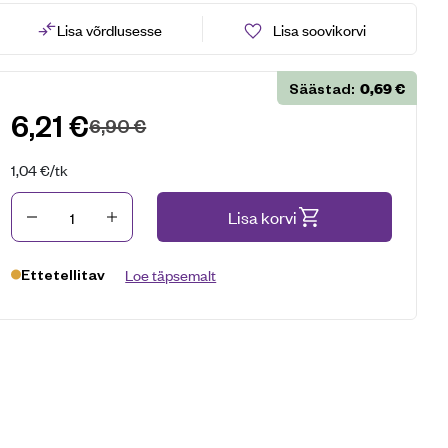
Lisa võrdlusesse
Lisa soovikorvi
0,69
€
Säästad:
6,21
€
6,90
€
1,04
€
/tk
Kogus
Lisa korvi
Loe täpsemalt
Ettetellitav