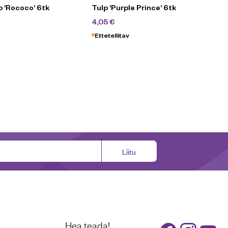
 ‘Rococo’ 6tk
Tulp ‘Purple Prince’ 6tk
0
€
4,50
€
4,05
€
Ettetellitav
Liitu
Hea teada!