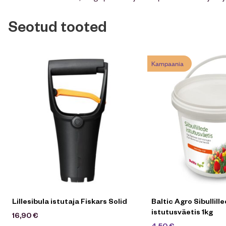
Seotud tooted
Kampaania
Lillesibula istutaja Fiskars Solid
Baltic Agro Sibullill
istutusväetis 1kg
16,90
€
5,90
€
4,50
€