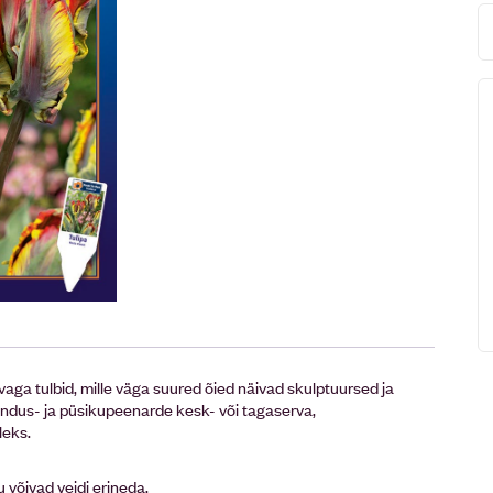
rvaga tulbid, mille väga suured õied näivad skulptuursed ja
sindus- ja püsikupeenarde kesk- või tagaserva,
leks.
u võivad veidi erineda.