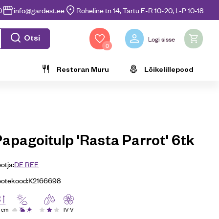
0
info@gardest.ee
Roheline tn 14, Tartu E-R 10-20, L-P 10-18
Otsi
Logi sisse
0
Restoran Muru
Lõikelillepood
apagoitulp 'Rasta Parrot' 6tk
otja:
DE REE
ootekood:
K2166698
 cm
IV-V