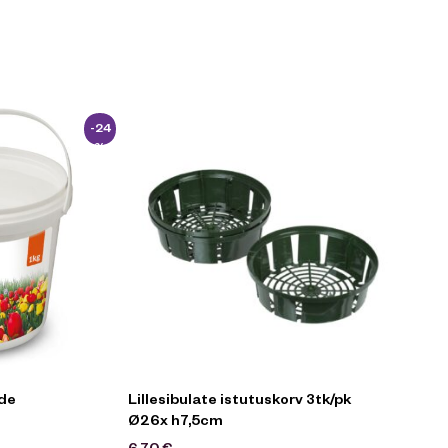
-24
%
ede
Lillesibulate istutuskorv 3tk/pk
Ø26x h7,5cm
6,70
€