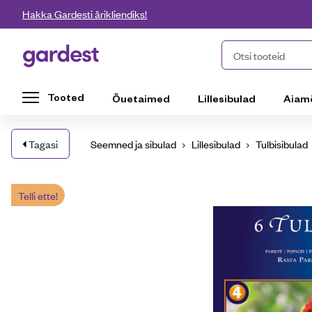
Liigu edasi põhisisu juurde
Hakka Gardesti ärikliendiks!
Gardest
Otsi tooteid
Tooted
Õuetaimed
Lillesibulad
Aiam
Tagasi
Seemned ja sibulad
Lillesibulad
Tulbisibulad
Telli ette!