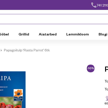
741 211
ööbel
Grillid
Aiatarbed
Lemmikloom
Blogi
Papagoitulp ‘Rasta Parrot’ 6tk
P
-10%
To
T
60