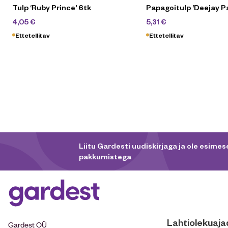
Tulp ‘Ruby Prince’ 6tk
Papagoitulp ‘Deejay Pa
4,50
€
5,90
€
4,05
€
5,31
€
Ettetellitav
Ettetellitav
Liitu Gardesti uudiskirjaga ja ole esimese
pakkumistega
Lahtiolekuaja
Gardest OÜ