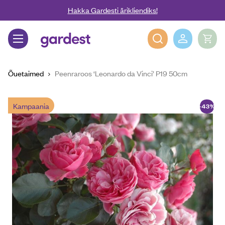
Liigu edasi põhisisu juurde
Hakka Gardesti ärikliendiks!
Gardest
Õuetaimed
Peenraroos ‘Leonardo da Vinci’ P19 50cm
Kampaania
-43%