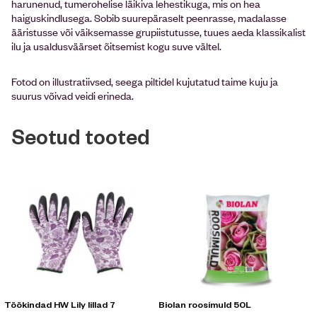
harunenud, tumerohelise läikiva lehestikuga, mis on hea
haiguskindlusega. Sobib suurepäraselt peenrasse, madalasse
ääristusse või väiksemasse grupiistutusse, tuues aeda klassikalist
ilu ja usaldusväärset õitsemist kogu suve vältel.
Fotod on illustratiivsed, seega piltidel kujutatud taime kuju ja
suurus võivad veidi erineda.
Seotud tooted
Töökindad HW Lily lillad 7
Biolan roosimuld 50L