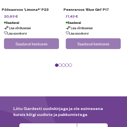
Põõsasroos ‘Limona®’ P23
Peenraroos ‘Blue Girl’ P17
29,90
€
24,90
€
20,93
€
17,43
€
Saadaval
Saadaval
Lisa võrdlusesse
Lisa võrdlusesse
Lisa soovikorvi
Lisa soovikorvi
Saadaval keskuses
Saadaval keskuses
Liitu Gardesti uudiskirjaga ja ole esimesena
kursis kõigi uudiste ja pakkumistega