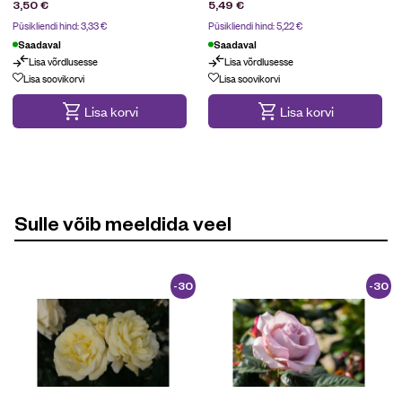
3,50
€
5,49
€
Püsikliendi hind:
3,33
€
Püsikliendi hind:
5,22
€
Saadaval
Saadaval
Lisa võrdlusesse
Lisa võrdlusesse
Lisa soovikorvi
Lisa soovikorvi
Lisa korvi
Lisa korvi
Sulle võib meeldida veel
-30
-30
%
%