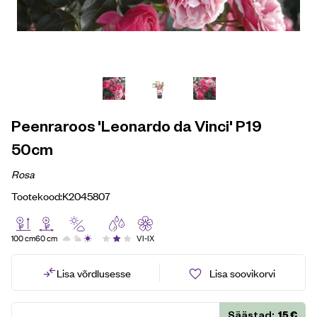
Peenraroos 'Leonardo da Vinci' P19
50cm
Rosa
Tootekood:
K2045807
100 cm
60 cm
VI-IX
Lisa võrdlusesse
Lisa soovikorvi
15
€
Säästad: