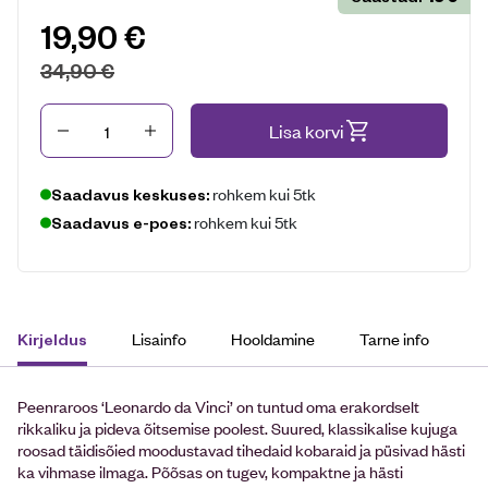
19,90
€
34,90
€
Kogus
Lisa korvi
rohkem kui 5tk
Saadavus keskuses:
rohkem kui 5tk
Saadavus e-poes:
Lisainfo
Hooldamine
Tarne info
Kirjeldus
Peenraroos ‘Leonardo da Vinci’ on tuntud oma erakordselt
rikkaliku ja pideva õitsemise poolest. Suured, klassikalise kujuga
roosad täidisõied moodustavad tihedaid kobaraid ja püsivad hästi
ka vihmase ilmaga. Põõsas on tugev, kompaktne ja hästi