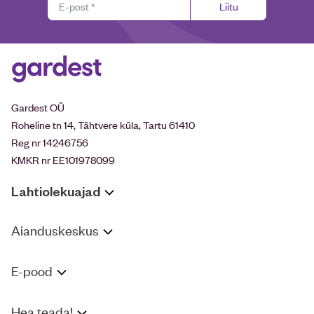
Liitu
Gardest OÜ
Roheline tn 14, Tähtvere küla, Tartu 61410
Reg nr 14246756
KMKR nr EE101978099
Lahtiolekuajad
Aianduskeskus
E-pood
Hea teada!