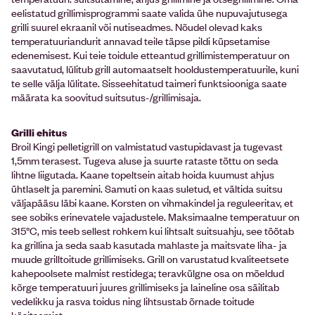
eelistatud grillimisprogrammi saate valida ühe nupuvajutusega
grilli suurel ekraanil või nutiseadmes. Nõudel olevad kaks
temperatuuriandurit annavad teile täpse pildi küpsetamise
edenemisest. Kui teie toidule etteantud grillimistemperatuur on
saavutatud, lülitub grill automaatselt hooldustemperatuurile, kuni
te selle välja lülitate. Sisseehitatud taimeri funktsiooniga saate
määrata ka soovitud suitsutus-/grillimisaja.
Grilli ehitus
Broil Kingi pelletigrill on valmistatud vastupidavast ja tugevast
1,5mm terasest. Tugeva aluse ja suurte rataste tõttu on seda
lihtne liigutada. Kaane topeltsein aitab hoida kuumust ahjus
ühtlaselt ja paremini. Samuti on kaas suletud, et vältida suitsu
väljapääsu läbi kaane. Korsten on vihmakindel ja reguleeritav, et
see sobiks erinevatele vajadustele. Maksimaalne temperatuur on
315°C, mis teeb sellest rohkem kui lihtsalt suitsuahju, see töötab
ka grillina ja seda saab kasutada mahlaste ja maitsvate liha- ja
muude grilltoitude grillimiseks. Grill on varustatud kvaliteetsete
kahepoolsete malmist restidega; teravkülgne osa on mõeldud
kõrge temperatuuri juures grillimiseks ja laineline osa säilitab
vedelikku ja rasva toidus ning lihtsustab õrnade toitude
käsitsemist.