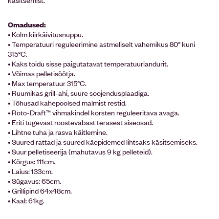
Omadused:
• Kolm kiirkäivitusnuppu.
• Temperatuuri reguleerimine astmeliselt vahemikus 80° kuni
315°C.
• Kaks toidu sisse paigutatavat temperatuuriandurit.
• Võimas pelletisöötja.
• Max temperatuur 315°C.
• Ruumikas grill-ahi, suure soojendusplaadiga.
• Tõhusad kahepoolsed malmist restid.
• Roto-Draft™ vihmakindel korsten reguleeritava avaga.
• Eriti tugevast roostevabast terasest siseosad.
• Lihtne tuha ja rasva käitlemine.
• Suured rattad ja suured käepidemed lihtsaks käsitsemiseks.
• Suur pelletiseerija (mahutavus 9 kg pelleteid).
• Kõrgus: 111cm.
• Laius: 133cm.
• Sügavus: 65cm.
• Grillipind 64x48cm.
• Kaal: 61kg.