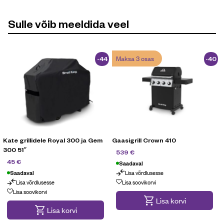
Sulle võib meeldida veel
Maksa 3 osas
-44
-40
%
%
Kate grillidele Royal 300 ja Gem
Gaasigrill Crown 410
300 51″
g
899
€
539
€
79,90
€
45
€
Saadaval
Lisa võrdlusesse
Saadaval
Maksa 3 osas
Lisa võrdlusesse
Lisa soovikorvi
Lisa soovikorvi
Lisa korvi
Lisa korvi