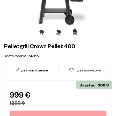
Pelletgrill Crown Pellet 400
Tootekood:
K2161365
Lisa võrdlusesse
Lisa soovikorvi
300
€
Säästad:
999
€
1299
€