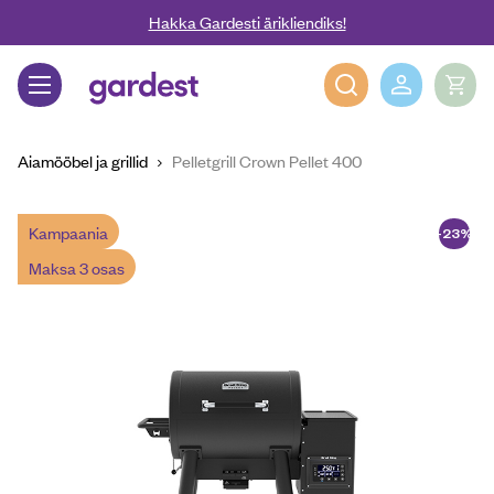
Liigu edasi põhisisu juurde
Hakka Gardesti ärikliendiks!
Gardest
Aiamööbel ja grillid
Pelletgrill Crown Pellet 400
Kampaania
-23%
Maksa 3 osas