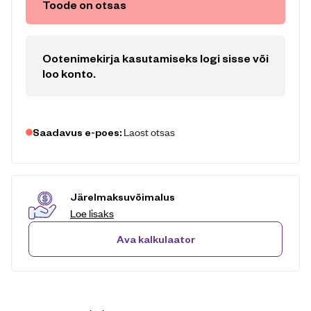
Toode on otsas
Ootenimekirja kasutamiseks logi sisse või
loo konto
.
Laost otsas
Saadavus e-poes:
Järelmaksuvõimalus
Loe lisaks
Ava kalkulaator