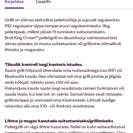
Lisainfo
Kirjeldus
Grillil on võimas elektriline pelletisöötja ja sujuvalt reguleeritav
PID-regulaator täpse temperatuuri reguleerimiseks. 9kg
pelletipaak, millest piisab 15 tunniseks suitsutamiseks.
Broil King Crown™ pelletigrill on disainitud ja valmistatud teid
silmas pidades, et muuta suitsetamine või grillimine võimalikult
lihtsaks ja mugavaks.
Täiuslik kontroll isegi kontoris istudes.
Saate grilli hõlpsasti ühendada oma nutiseadmega kas WiFi või
Bluetoothi kaudu. See võimaldab teil oma grilli juhtida ja jälgida
seda kõikjalt, näiteks poes, tööl või aias.
Rakenduse kaudu saate isegi seadistada taimeri funktsiooni või
saada teate, kui teie toit on valmis. Samuti leiate sealt retsepte,
grillimisnippe ja vastuseid oma küsimustele. Lihtsalt laadige
rakendus alla oma iOS- või Android-seadmesse.
Lihtne ja mugav kasutada suitsetamiseks/grillimiseks
Pelletgrilli on väga lihtne kasutada. Sellel on kolm eelseadistatud
temperatuuri: suitsutamine, ahjus grillimine ja otsegrillimine. Oma