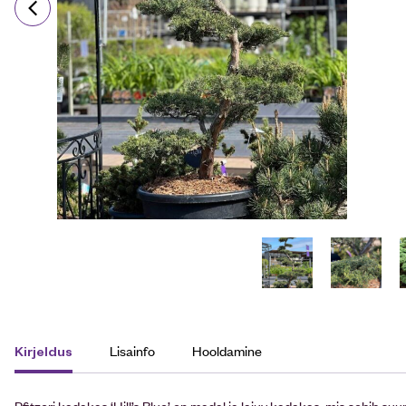
Lisainfo
Hooldamine
Kirjeldus
Pfitzeri kadakas ‘Hill’s Blue’ on madal ja laiuv kadakas, mis sobib s