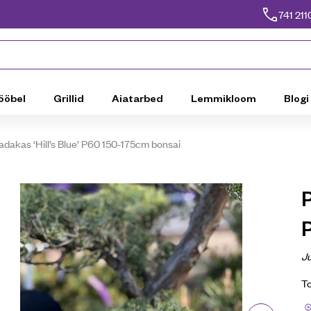
741 211
ööbel
Grillid
Aiatarbed
Lemmikloom
Blogi
kadakas ‘Hill’s Blue’ P60 150-175cm bonsai
P
Ju
T