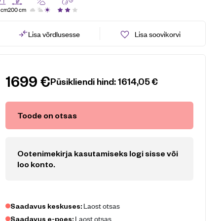
 cm
200 cm
Lisa võrdlusesse
Lisa soovikorvi
1699
€
Püsikliendi hind:
1614,05
€
Toode on otsas
Ootenimekirja kasutamiseks logi sisse või
loo konto
.
Laost otsas
Saadavus keskuses:
Laost otsas
Saadavus e-poes: