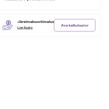
Järelmaksuvõimalus
Ava kalkulaator
Loe lisaks