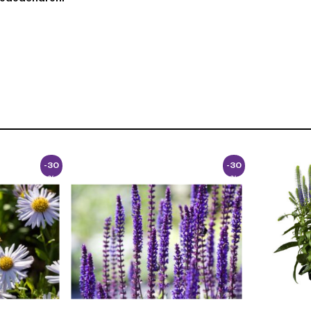
-30
-30
%
%