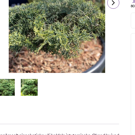
80
uurepäraselt pinnakatjaks või kaldele istutamiseks. Oksad levivad