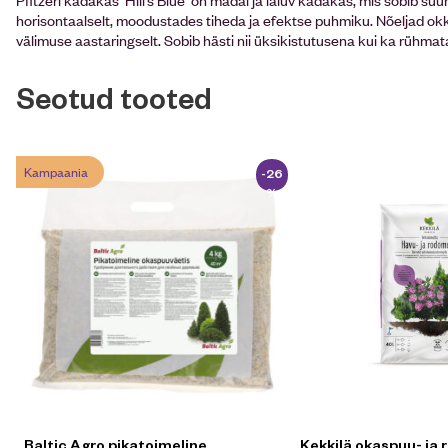
horisontaalselt, moodustades tiheda ja efektse puhmiku. Nõeljad okk
välimuse aastaringselt. Sobib hästi nii üksikistutusena kui ka rühma
Seotud tooted
Kampaania
-26
%
Baltic Agro pikatoimeline
Kekkilä okaspuu- ja