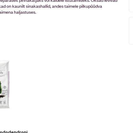
ad on kaunilt sinakashallid, andes taimele pilkupüüdva
taimena haljastuses.
 rododendroni