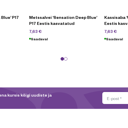
 Blue’ P17
Metssalvei ‘Sensation Deep Blue’
Kassisaba ‘
P17 Eestis kasvatatud
Eestis kas
10,90
€
10,
7,63
€
7,63
€
Saadaval
Saadaval
na kursis kõigi uudiste ja