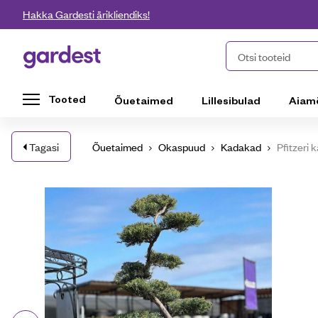
Liigu edasi põhisisu juurde
Hakka Gardesti ärikliendiks!
Gardest
Otsi tooteid
Tooted
Õuetaimed
Lillesibulad
Aiam
Tagasi
Õuetaimed
Okaspuud
Kadakad
Pfitzeri 