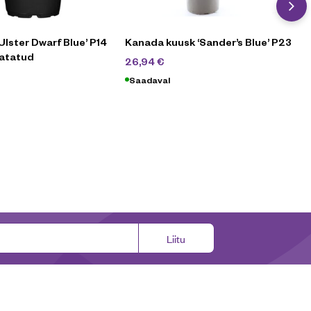
Ulster Dwarf Blue’ P14
Kanada kuusk ‘Sander’s Blue’ P23
vatatud
44,90
€
26,94
€
90
€
Saadaval
Liitu