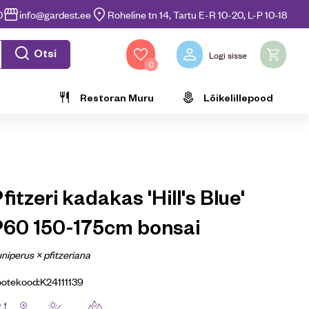
0
info@gardest.ee
Roheline tn 14, Tartu E-R 10-20, L-P 10-18
Otsi
Logi sisse
0
Restoran Muru
Lõikelillepood
fitzeri kadakas 'Hill's Blue'
P60 150-175cm bonsai
niperus × pfitzeriana
ootekood:
K24111139