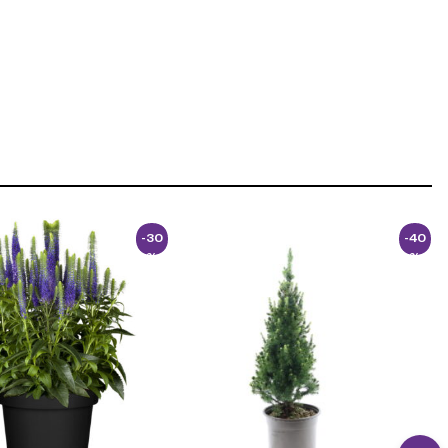
-30
-40
%
%