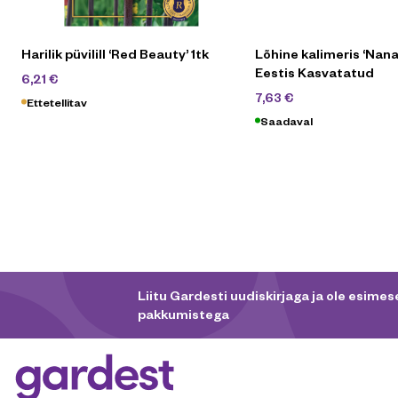
Harilik püvilill ‘Red Beauty’ 1tk
Lõhine kalimeris ‘Nana
Eestis Kasvatatud
6,90
€
6,21
€
10,90
€
7,63
€
Ettetellitav
Saadaval
Liitu Gardesti uudiskirjaga ja ole esimese
pakkumistega