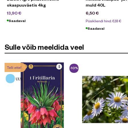
okaspuuväetis 4kg
muld 40L
18,90
€
13,90
€
6,50
€
Püsikliendi hind:
6,18
€
Saadaval
Saadaval
Sulle võib meeldida veel
Telli ette!
-10%
UUS