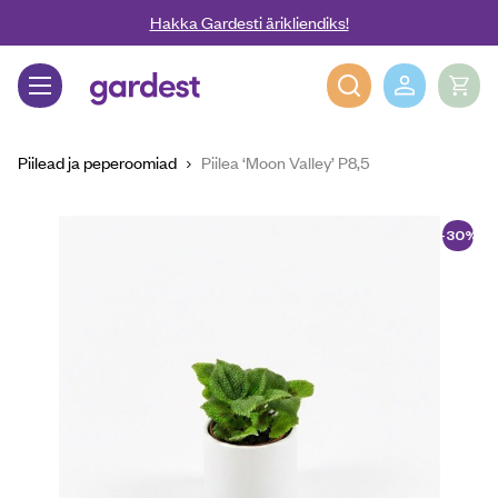
Liigu edasi põhisisu juurde
Hakka Gardesti ärikliendiks!
Gardest
Piilead ja peperoomiad
Piilea ‘Moon Valley’ P8,5
-30%