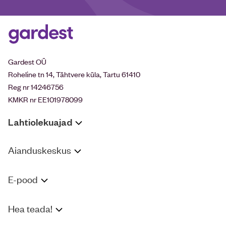
Gardest OÜ
Roheline tn 14, Tähtvere küla, Tartu 61410
Reg nr 14246756
KMKR nr EE101978099
Lahtiolekuajad
Aianduskeskus
E-pood
Hea teada!