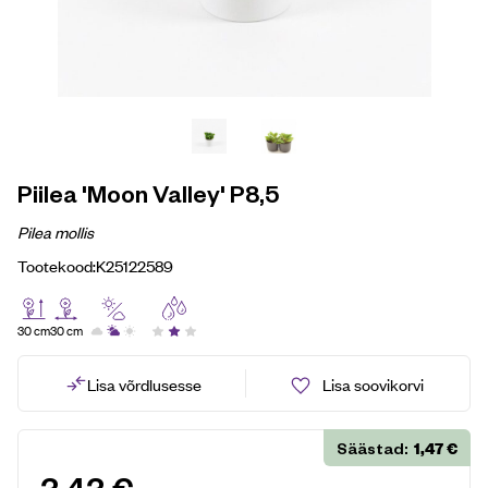
Piilea 'Moon Valley' P8,5
Pilea mollis
Tootekood:
K25122589
30 cm
30 cm
Lisa võrdlusesse
Lisa soovikorvi
1,47
€
Säästad: