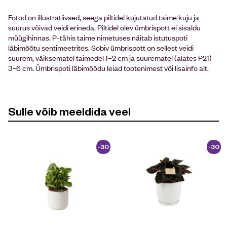
Fotod on illustratiivsed, seega piltidel kujutatud taime kuju ja
suurus võivad veidi erineda. Piltidel olev ümbrispott ei sisaldu
müügihinnas. P-tähis taime nimetuses näitab istutuspoti
läbimõõtu sentimeetrites. Sobiv ümbrispott on sellest veidi
suurem, väiksematel taimedel 1–2 cm ja suurematel (alates P21)
3–6 cm. Ümbrispoti läbimõõdu leiad tootenimest või lisainfo alt.
Sulle võib meeldida veel
-30
-30
%
%