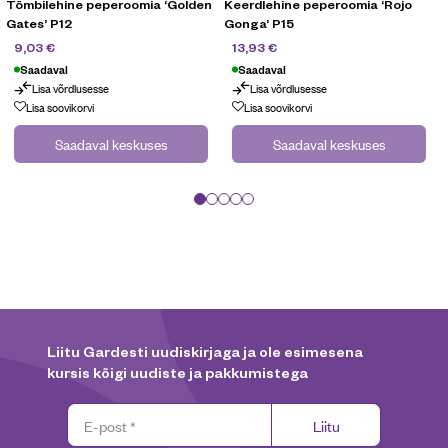
Tömbilehine peperoomia ‘Golden
Keerdlehine peperoomia ‘Rojo
Gates’ P12
Gonga’ P15
12,90
€
19,90
€
9,03
€
13,93
€
Saadaval
Saadaval
Lisa võrdlusesse
Lisa võrdlusesse
Lisa soovikorvi
Lisa soovikorvi
Saadaval keskuses
Saadaval keskuses
Liitu Gardesti uudiskirjaga ja ole esimesena
kursis kõigi uudiste ja pakkumistega
Liitu