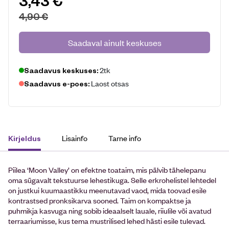
3,43
€
4,90
€
Saadaval ainult keskuses
2tk
Saadavus keskuses:
Laost otsas
Saadavus e-poes:
Lisainfo
Tarne info
Kirjeldus
Piilea ‘Moon Valley’ on efektne toataim, mis pälvib tähelepanu
oma sügavalt tekstuurse lehestikuga. Selle erkrohelistel lehtedel
on justkui kuumaastikku meenutavad vaod, mida toovad esile
kontrastsed pronksikarva sooned. Taim on kompaktse ja
puhmikja kasvuga ning sobib ideaalselt lauale, riiulile või avatud
terraariumisse, kus tema mustrilised lehed hästi esile tulevad.