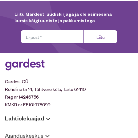
Liitu Gardesti uudiskirjaga ja ole esimesena
kursis kõigi uudiste ja pakkumistega
Liitu
Gardest OÜ
Roheline tn 14, Tähtvere küla, Tartu 61410
Reg nr 14246756
KMKR nr EE101978099
Lahtiolekuajad
Aianduskeskus