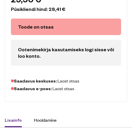
Püsikliendi hind:
28,41
€
Toode on otsas
Ootenimekirja kasutamiseks logi sisse või
loo konto
.
Laost otsas
Saadavus keskuses:
Laost otsas
Saadavus e-poes:
Hooldamine
Lisainfo