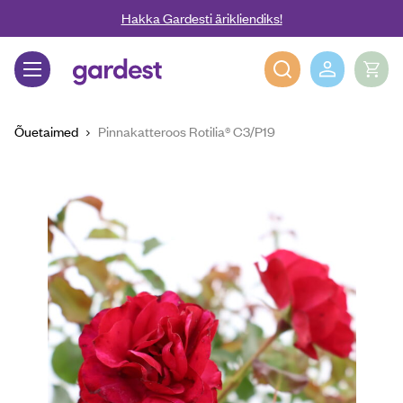
Liigu edasi põhisisu juurde
Hakka Gardesti ärikliendiks!
Gardest
Õuetaimed
Pinnakatteroos Rotilia® C3/P19