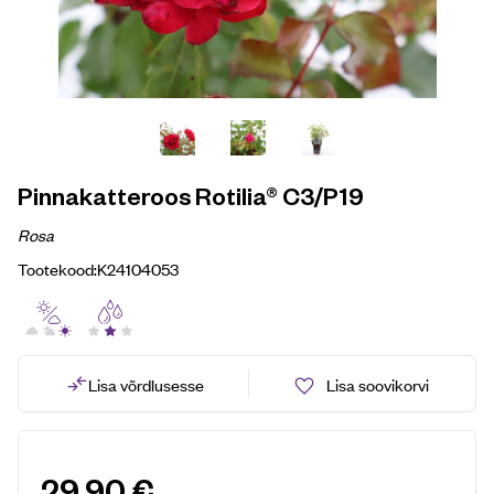
Pinnakatteroos Rotilia® C3/P19
Rosa
Tootekood:
K24104053
Lisa võrdlusesse
Lisa soovikorvi
29,90
€