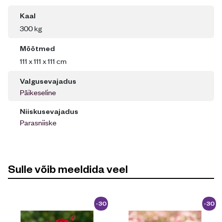
Kaal
300 kg
Mõõtmed
111 x 111 x 111 cm
Valgusevajadus
Päikeseline
Niiskusevajadus
Parasniiske
Sulle võib meeldida veel
-30
-30
%
%