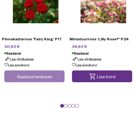
Pinnakatteroos ‘Fairy King’ P17
Miniatuurroos ‘Lilly Rose®’ P24
29,90
€
49,90
€
20,93
€
34,93
€
Saadaval
Saadaval
Lisa võrdlusesse
Lisa võrdlusesse
Lisa soovikorvi
Lisa soovikorvi
Saadaval keskuses
Lisa korvi