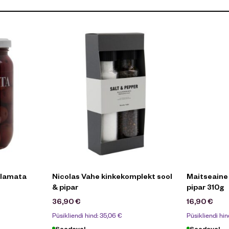
Kalamata
Nicolas Vahe kinkekomplekt sool
Maitseaine
& pipar
pipar 310g
36,90
€
16,90
€
Püsikliendi hind:
35,06
€
Püsikliendi hin
Saadaval
Saadaval