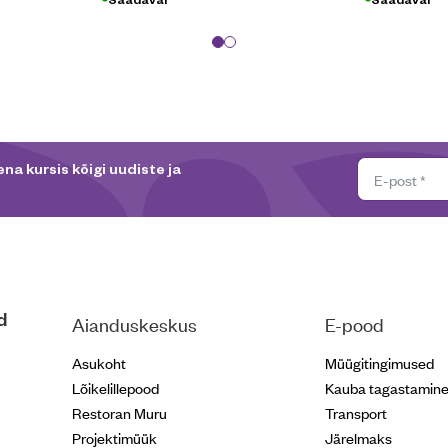
na kursis kõigi uudiste ja
d
Aianduskeskus
E-pood
Asukoht
Müügitingimused
Lõikelillepood
Kauba tagastamin
Restoran Muru
Transport
Projektimüük
Järelmaks