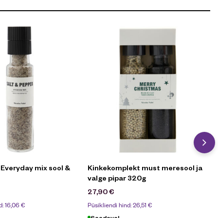
 Everyday mix sool &
Kinkekomplekt must meresool ja
valge pipar 320g
27,90
€
d:
16,06
€
Püsikliendi hind:
26,51
€
Saadaval