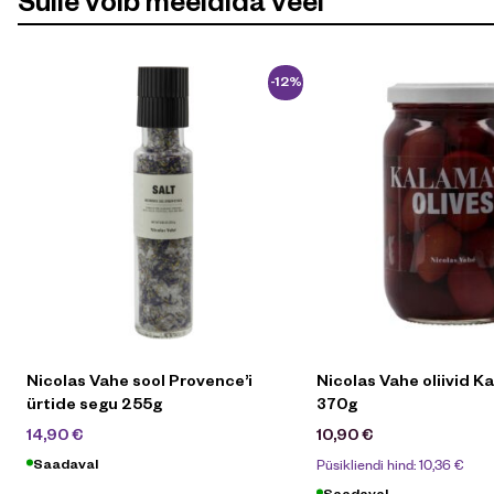
-12%
Nicolas Vahe sool Provence’i
Nicolas Vahe oliivid 
ürtide segu 255g
370g
16,90
€
14,90
€
10,90
€
Püsikliendi hind:
10,36
€
Saadaval
Saadaval