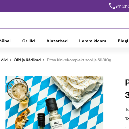
741 211
ööbel
Grillid
Aiatarbed
Lemmikloom
Blogi
 õlid
Õlid ja äädikad
Pitsa kinkekomplekt sool ja õli 310g
P
To
T