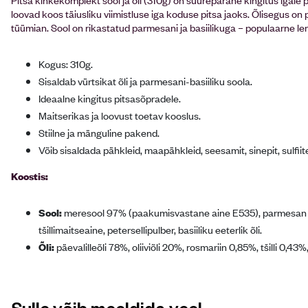
loovad koos täiusliku viimistluse iga koduse pitsa jaoks. Õlisegus on päev
tüümian. Sool on rikastatud parmesani ja basiilikuga – populaarne le
Kogus: 310g.
Sisaldab vürtsikat õli ja parmesani-basiiliku soola.
Ideaalne kingitus pitsasõpradele.
Maitserikas ja loovust toetav kooslus.
Stiilne ja mänguline pakend.
Võib sisaldada pähkleid, maapähkleid, seesamit, sinepit, sulfiite
Koostis:
Sool:
meresool 97% (paakumisvastane aine E535), parmesan 3% (
tšillimaitseaine, petersellipulber, basiiliku eeterlik õli.
Õli:
päevalilleõli 78%, oliiviõli 20%, rosmariin 0,85%, tšilli 0,43%
Sulle võib meeldida veel