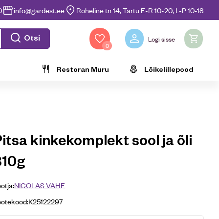
0
info@gardest.ee
Roheline tn 14, Tartu E-R 10-20, L-P 10-18
Otsi
Logi sisse
0
Restoran Muru
Lõikelillepood
itsa kinkekomplekt sool ja õli
310g
otja:
NICOLAS VAHE
ootekood:
K25122297