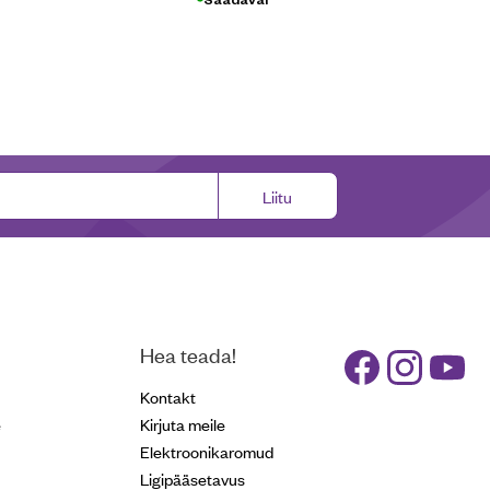
Liitu
Hea teada!
Kontakt
e
Kirjuta meile
Elektroonikaromud
Ligipääsetavus