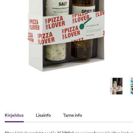
Lisainfo
Tarne info
Kirjeldus
Pitsa kinkekomplekt sool ja õli (310g) on suurepärane kingitus igale p