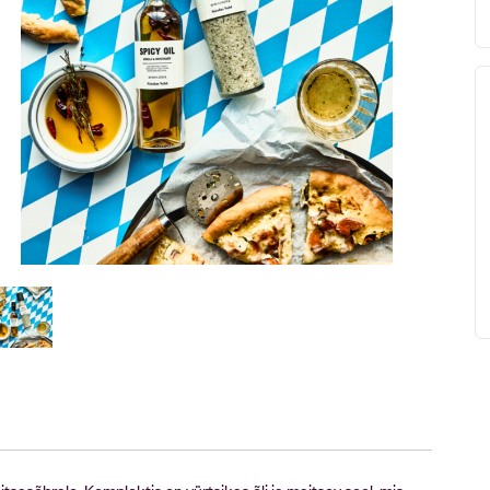
itsasõbrale. Komplektis on vürtsikas õli ja maitsev sool, mis