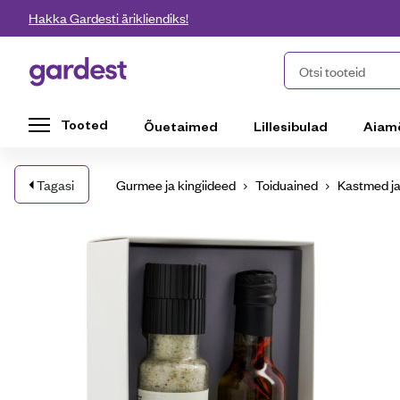
Liigu edasi põhisisu juurde
Hakka Gardesti ärikliendiks!
Gardest
Otsi tooteid
Tooted
Õuetaimed
Lillesibulad
Aiam
Tagasi
Gurmee ja kingiideed
Toiduained
Kastmed ja