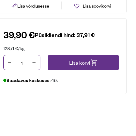
Lisa võrdlusesse
Lisa soovikorvi
39,90
€
Püsikliendi hind:
37,91
€
128,71
€
/kg
Kogus
Lisa korvi
4tk
Saadavus keskuses: