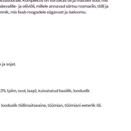
alille- ja oliiviõli, millele annavad särtsu rosmariin, tšilli ja
mmik, mis lisab roogadele sügavust ja iseloomu.
 ja sojat.
piim, sool, laap), kuivatatud basiilik, looduslik
, looduslik tšillimaitseaine, tüümian, tüümiani eeterlik õli.