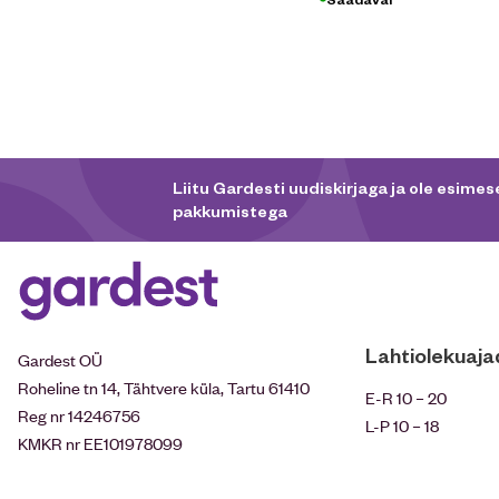
Liitu Gardesti uudiskirjaga ja ole esimese
pakkumistega
Lahtiolekuaja
Gardest OÜ
Roheline tn 14, Tähtvere küla, Tartu 61410
E-R 10 – 20
Reg nr 14246756
L-P 10 – 18
KMKR nr EE101978099