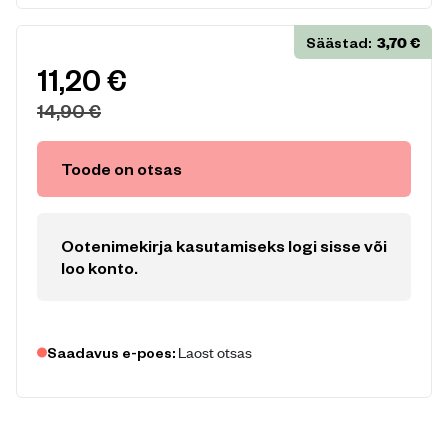
3,70
€
Säästad:
11,20
€
14,90
€
Toode on otsas
Ootenimekirja kasutamiseks logi sisse või
loo konto
.
Laost otsas
Saadavus e-poes: