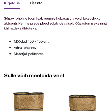
Lisainfo
Kirjeldus
Sügav roheline toon lisab ruumile hubasust ja veidi luksuslikku
aktsenti. Pehme ja soe pleed sobib ideaalselt lõõgastumiseks ning
külmadeks õhtuteks.
Mõõdud: 180 × 130 cm.
Värv: roheline.
Materjal: polüester.
Sulle võib meeldida veel