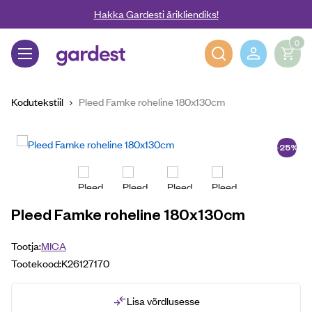
Liigu edasi põhisisu juurde
Hakka Gardesti ärikliendiks!
0
Gardest
Kodutekstiil
Pleed Famke roheline 180x130cm
-25%
Pleed Famke roheline 180x130cm
Tootja:
MICA
Tootekood:
K26127170
Lisa võrdlusesse