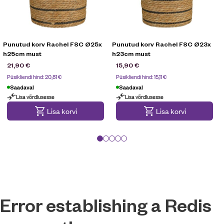
Punutud korv Rachel FSC Ø25x
Punutud korv Rachel FSC Ø23x
h25cm must
h23cm must
21,90
€
15,90
€
Püsikliendi hind:
20,81
€
Püsikliendi hind:
15,11
€
Saadaval
Saadaval
Lisa võrdlusesse
Lisa võrdlusesse
Lisa korvi
Lisa korvi
Error establishing a Redis