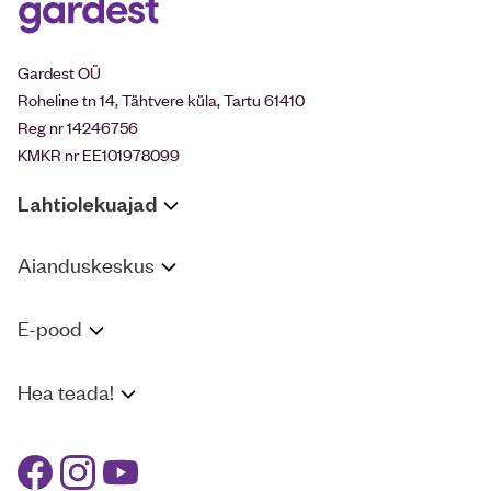
Gardest OÜ
Roheline tn 14, Tähtvere küla, Tartu 61410
Reg nr 14246756
KMKR nr EE101978099
Lahtiolekuajad
Aianduskeskus
E-pood
Hea teada!