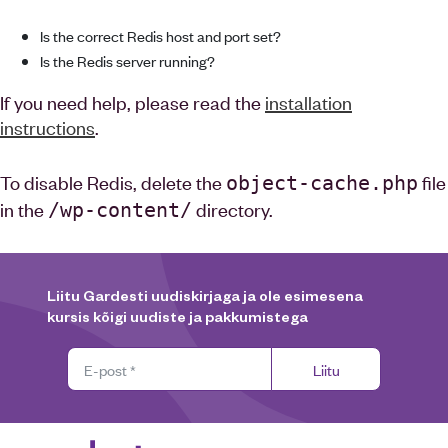
Is the correct Redis host and port set?
Is the Redis server running?
If you need help, please read the
installation
instructions
.
To disable Redis, delete the
file
object-cache.php
in the
directory.
/wp-content/
Liitu Gardesti uudiskirjaga ja ole esimesena
kursis kõigi uudiste ja pakkumistega
Liitu