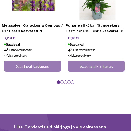
Metssalvei ‘Caradonna Compact’
Punane siilkübar ‘Sunseekers
P17 Eestis kasvatatud
Carmine’ P19 Eestis kasvatatud
10,90
€
15,90
€
7,63
€
11,13
€
Saadaval
Saadaval
Lisa võrdlusesse
Lisa võrdlusesse
Lisa soovikorvi
Lisa soovikorvi
Saadaval keskuses
Saadaval keskuses
Liitu Gardesti uudiskirjaga ja ole esimesena