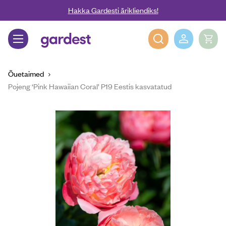
Liigu edasi põhisisu juurde
Hakka Gardesti ärikliendiks!
Gardest
Õuetaimed
Pojeng ‘Pink Hawaiian Coral’ P19 Eestis kasvatatud