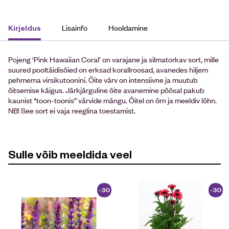
Lisainfo
Hooldamine
Kirjeldus
Pojeng ‘Pink Hawaiian Coral’ on varajane ja silmatorkav sort, mille
suured pooltäidisõied on erksad korallroosad, avanedes hiljem
pehmema virsikutoonini. Õite värv on intensiivne ja muutub
õitsemise käigus. Järkjärguline õite avanemine põõsal pakub
kaunist “toon-toonis” värvide mängu. Õitel on õrn ja meeldiv lõhn.
NB! See sort ei vaja reeglina toestamist.
Sulle võib meeldida veel
-30
-30
%
%