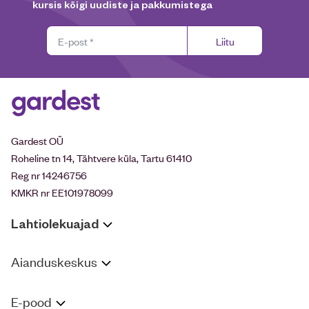
kursis kõigi uudiste ja pakkumistega
Liitu
Gardest OÜ
Roheline tn 14, Tähtvere küla, Tartu 61410
Reg nr 14246756
KMKR nr EE101978099
Lahtiolekuajad
Aianduskeskus
E-pood