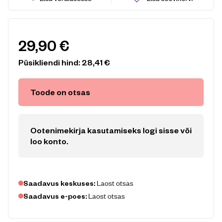
29,90
€
Püsikliendi hind:
28,41
€
Toode on otsas
Ootenimekirja kasutamiseks logi sisse või
loo konto
.
Laost otsas
Saadavus keskuses:
Laost otsas
Saadavus e-poes: