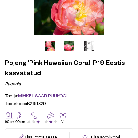
Pojeng 'Pink Hawaiian Coral' P19 Eestis
kasvatatud
Paeonia
Tootja:
MIHKEL SAAR PUUKOOL
Tootekood:
K2161829
90 cm
100 cm
VI
Lisa võrdlusesse
Lisa soovikorvi