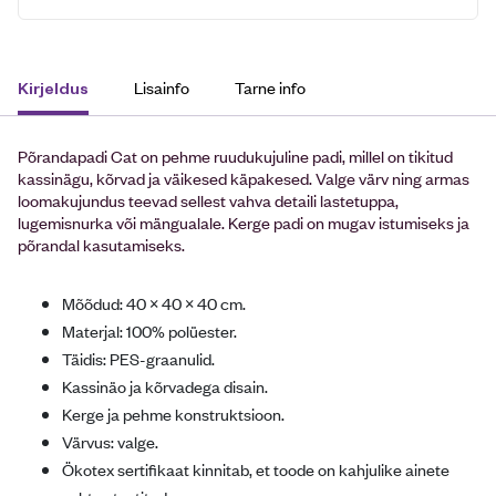
Lisainfo
Tarne info
Kirjeldus
Põrandapadi Cat on pehme ruudukujuline padi, millel on tikitud
kassinägu, kõrvad ja väikesed käpakesed. Valge värv ning armas
loomakujundus teevad sellest vahva detaili lastetuppa,
lugemisnurka või mängualale. Kerge padi on mugav istumiseks ja
põrandal kasutamiseks.
Mõõdud: 40 × 40 × 40 cm.
Materjal: 100% polüester.
Täidis: PES-graanulid.
Kassinäo ja kõrvadega disain.
Kerge ja pehme konstruktsioon.
Värvus: valge.
Ökotex sertifikaat kinnitab, et toode on kahjulike ainete