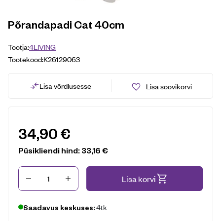
Põrandapadi Cat 40cm
Tootja:
4LIVING
Tootekood:
K26129063
Lisa võrdlusesse
Lisa soovikorvi
34,90
€
Püsikliendi hind:
33,16
€
Kogus
Lisa korvi
4tk
Saadavus keskuses: