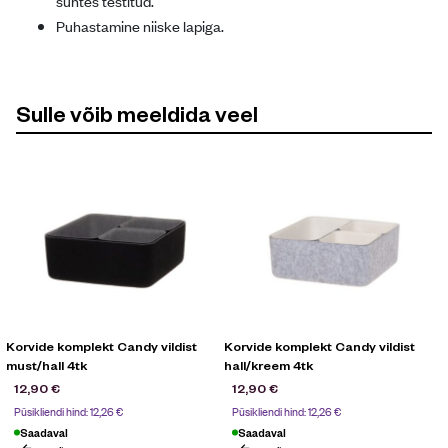
suhtes testitud.
Puhastamine niiske lapiga.
Sulle võib meeldida veel
Korvide komplekt Candy vildist
Korvide komplekt Candy vildist
must/hall 4tk
hall/kreem 4tk
12,90
€
12,90
€
Püsikliendi hind:
12,26
€
Püsikliendi hind:
12,26
€
Saadaval
Saadaval