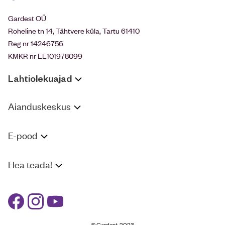
Gardest OÜ
Roheline tn 14, Tähtvere küla, Tartu 61410
Reg nr 14246756
KMKR nr EE101978099
Lahtiolekuajad
Aianduskeskus
E-pood
Hea teada!
© Gardest, 2023