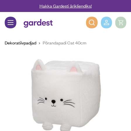
Liigu edasi põhisisu juurde
Hakka Gardesti ärikliendiks!
Gardest
Dekoratiivpadjad
Põrandapadi Cat 40cm