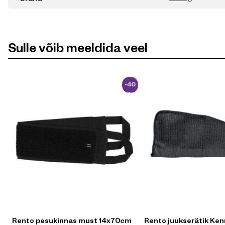
Sulle võib meeldida veel
-40
%
Rento pesukinnas must 14x70cm
Rento juukserätik Ke