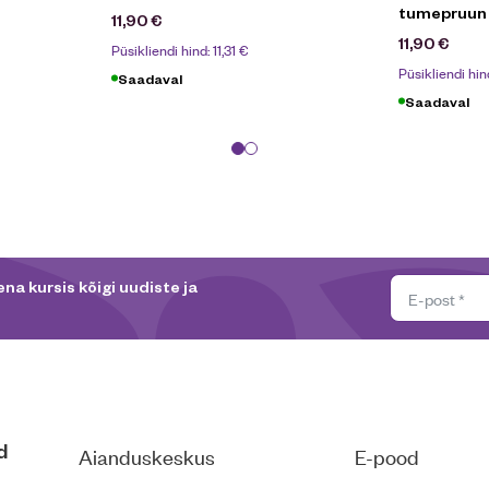
tumepruun
11,90
€
11,90
€
Püsikliendi hind:
11,31
€
Püsikliendi hin
Saadaval
Saadaval
na kursis kõigi uudiste ja
d
Aianduskeskus
E-pood