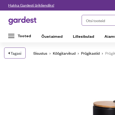
Liigu edasi põhisisu juurde
Hakka Gardesti ärikliendiks!
Gardest
Otsi tooteid
Tooted
Õuetaimed
Lillesibulad
Aiam
Tagasi
Sisustus
Köögitarvikud
Prügikastid
Prügi