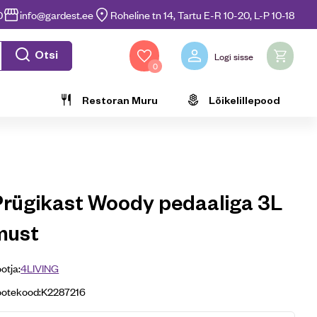
0
info@gardest.ee
Roheline tn 14, Tartu E-R 10-20, L-P 10-18
Otsi
Logi sisse
0
Restoran Muru
Lõikelillepood
Prügikast Woody pedaaliga 3L
must
otja:
4LIVING
ootekood:
K2287216