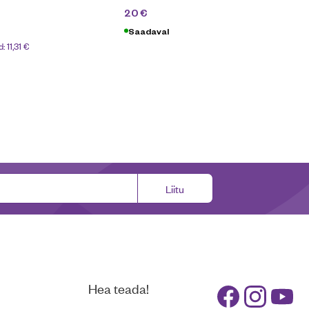
46,90
€
20
€
Saadaval
d:
11,31
€
Liitu
Hea teada!