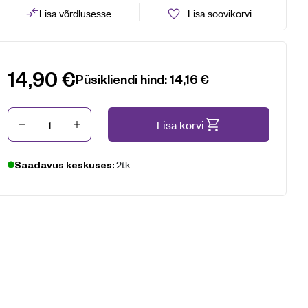
Lisa võrdlusesse
Lisa soovikorvi
14,90
€
Püsikliendi hind:
14,16
€
Kogus
Lisa korvi
2tk
Saadavus keskuses: