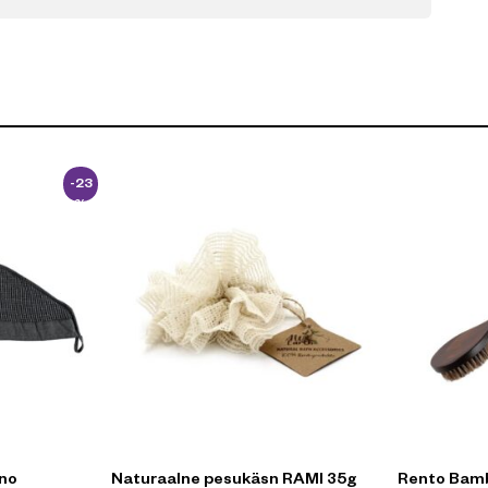
-23
%
nno
Naturaalne pesukäsn RAMI 35g
Rento Bam