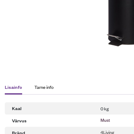
Tarne info
Lisainfo
0 kg
Kaal
Must
Värvus
4Living
Bränd