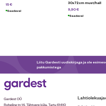
30x72cm must/hall
24,90
€
15
€
12,90
€
9,90
€
Saadaval
Saadaval
Liitu Gardesti uudiskirjaga ja ole esimese
pakkumistega
Lahtiolekuaja
Gardest OÜ
Roheline tn 14, Tähtvere küla, Tartu 61410