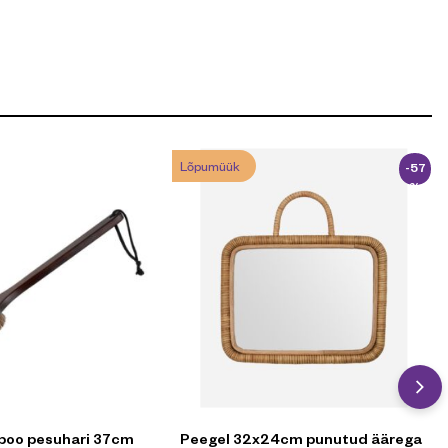
Lõpumüük
-57
%
boo pesuhari 37cm
Peegel 32x24cm punutud äärega