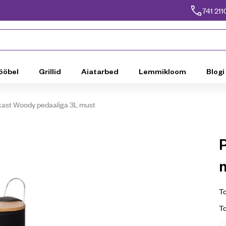
741 211
ööbel
Grillid
Aiatarbed
Lemmikloom
Blogi
kast Woody pedaaliga 3L must
To
T