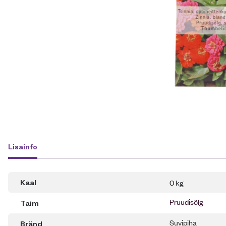
Lisainfo
0 kg
Kaal
Pruudisõlg
Taim
Suvipiha
Bränd