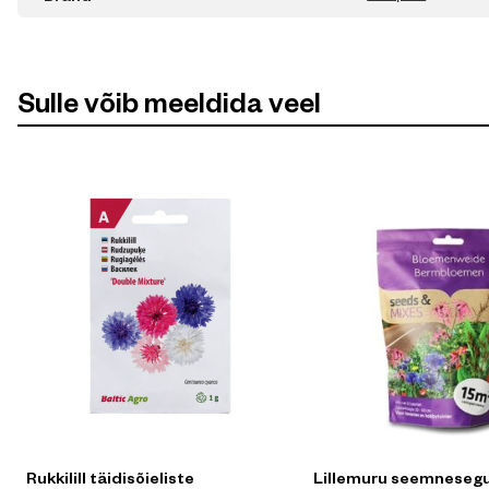
Sulle võib meeldida veel
Rukkilill täidisõieliste
Lillemuru seemneseg