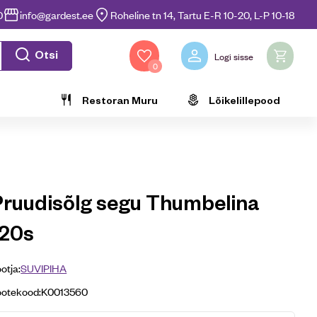
0
info@gardest.ee
Roheline tn 14, Tartu E-R 10-20, L-P 10-18
Otsi
Logi sisse
0
Restoran Muru
Lõikelillepood
Pruudisõlg segu Thumbelina
120s
otja:
SUVIPIHA
ootekood:
K0013560