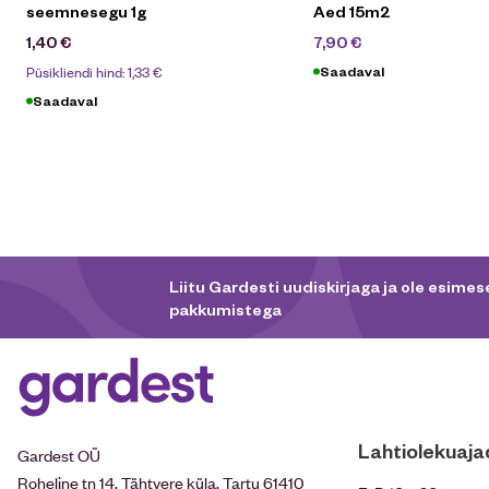
seemnesegu 1g
Aed 15m2
10,90
€
1,40
€
7,90
€
Püsikliendi hind:
1,33
€
Saadaval
Saadaval
Liitu Gardesti uudiskirjaga ja ole esimese
pakkumistega
Lahtiolekuaja
Gardest OÜ
Roheline tn 14, Tähtvere küla, Tartu 61410