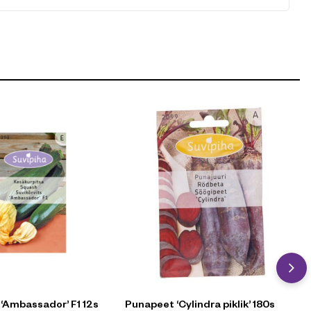
 ‘Ambassador’ F1 12s
Punapeet ‘Cylindra piklik’ 180s