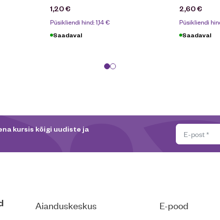
1,20
€
2,60
€
Püsikliendi hind:
1,14
€
Püsikliendi hin
Saadaval
Saadaval
na kursis kõigi uudiste ja
d
Aianduskeskus
E-pood