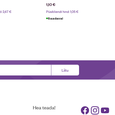
1,10
€
d:
2,47
€
Püsikliendi hind:
1,05
€
Saadaval
Liitu
Hea teada!