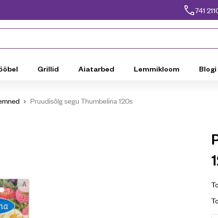
741 211
ööbel
Grillid
Aiatarbed
Lemmikloom
Blogi
eemned
Pruudisõlg segu Thumbelina 120s
To
T