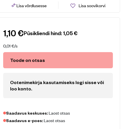
Lisa võrdlusesse
Lisa soovikorvi
1,10
€
Püsikliendi hind:
1,05
€
0,01
€
/s
Toode on otsas
Ootenimekirja kasutamiseks logi sisse või
loo konto
.
Laost otsas
Saadavus keskuses:
Laost otsas
Saadavus e-poes: