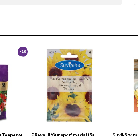
-28
%
u Teeperve
Päevalill ‘Sunspot’ madal 15s
Suvikõrvits