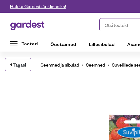
Liigu edasi põhisisu juurde
Hakka Gardesti ärikliendiks!
Gardest
Otsi tooteid
Tooted
Õuetaimed
Lillesibulad
Aiam
Tagasi
Seemned ja sibulad
Seemned
Suvelillede s