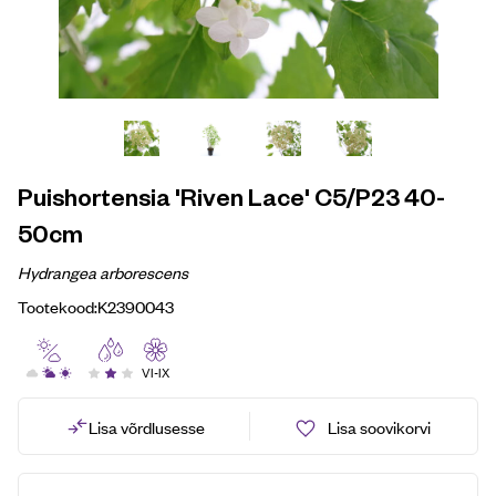
Puishortensia 'Riven Lace' C5/P23 40-
50cm
Hydrangea arborescens
Tootekood:
K2390043
VI-IX
Lisa võrdlusesse
Lisa soovikorvi