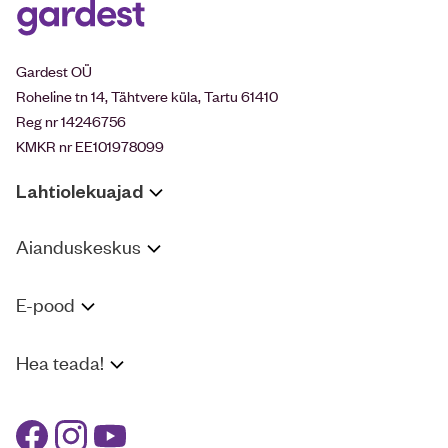
Gardest OÜ
Roheline tn 14, Tähtvere küla, Tartu 61410
Reg nr 14246756
KMKR nr EE101978099
Lahtiolekuajad
Aianduskeskus
E-pood
Hea teada!