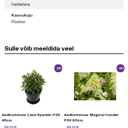
Heitlehine
Kasvukuju
Püstine
Sulle võib meeldida veel
-30
-30
%
%
Aedhortensia ‘Lime Sparkle’ P29
Aedhortensia ‘Magical Candle’
45cm
P29 60cm
55,90
€
55,90
€
39,13
€
39,13
€