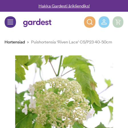
Liigu edasi põhisisu juurde
Hakka Gardesti ärikliendiks!
Gardest
Hortensiad
Puishortensia ‘Riven Lace’ C5/P23 40-50cm