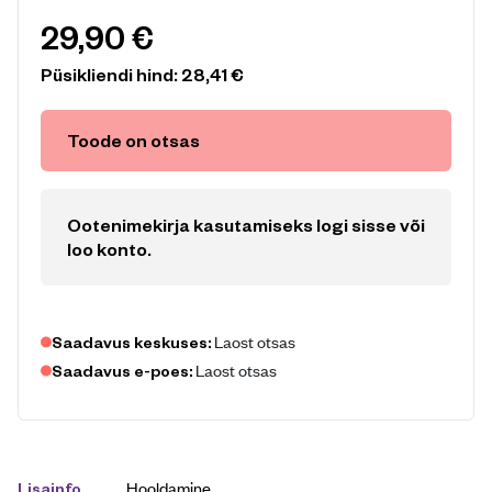
29,90
€
Püsikliendi hind:
28,41
€
Toode on otsas
Ootenimekirja kasutamiseks logi sisse või
loo konto
.
Laost otsas
Saadavus keskuses:
Laost otsas
Saadavus e-poes:
Hooldamine
Lisainfo