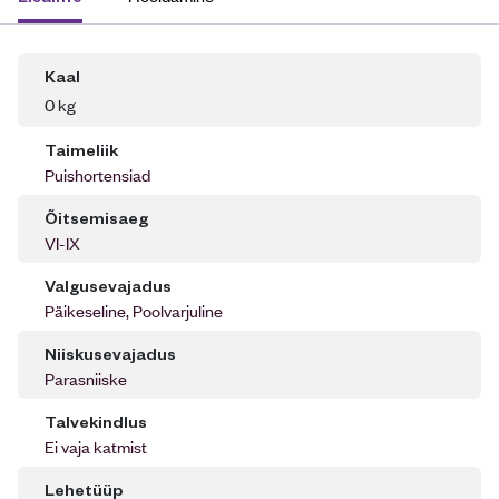
Kaal
0 kg
Taimeliik
Puishortensiad
Õitsemisaeg
VI-IX
Valgusevajadus
Päikeseline, Poolvarjuline
Niiskusevajadus
Parasniiske
Talvekindlus
Ei vaja katmist
Lehetüüp