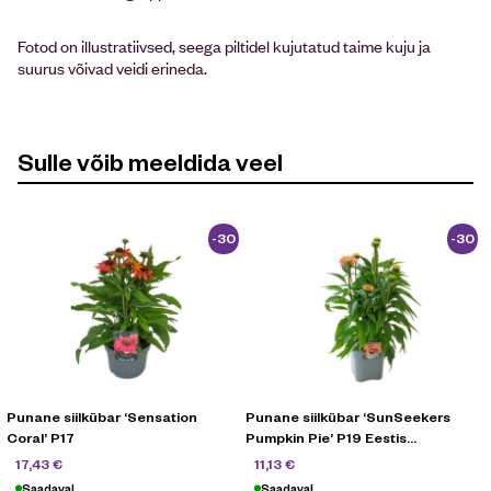
Fotod on illustratiivsed, seega piltidel kujutatud taime kuju ja
suurus võivad veidi erineda.
Sulle võib meeldida veel
-30
-30
%
%
Punane siilkübar ‘Sensation
Punane siilkübar ‘SunSeekers
Coral’ P17
Pumpkin Pie’ P19 Eestis
kasvatatud
24,90
€
15,90
€
17,43
€
11,13
€
Saadaval
Saadaval