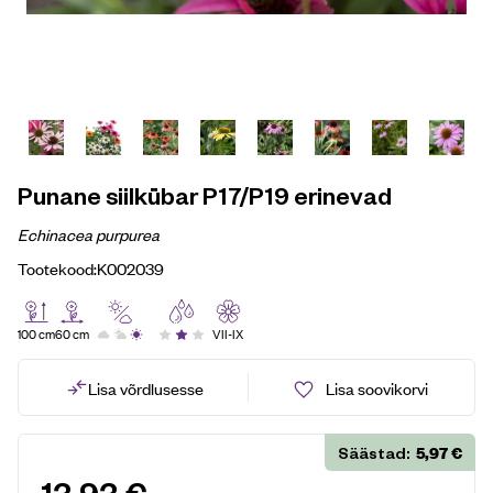
Punane siilkübar P17/P19 erinevad
Echinacea purpurea
Tootekood:
K002039
100 cm
60 cm
VII-IX
Lisa võrdlusesse
Lisa soovikorvi
5,97
€
Säästad: