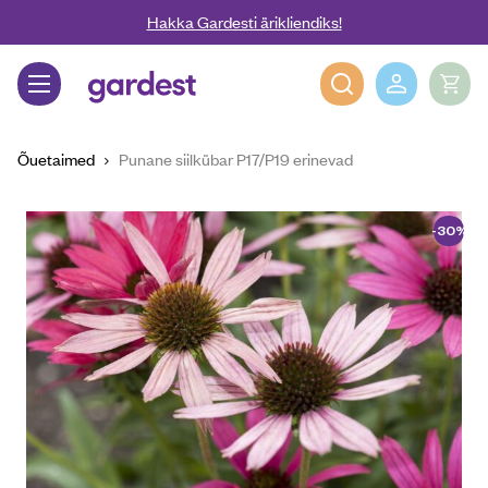
Liigu edasi põhisisu juurde
Hakka Gardesti ärikliendiks!
Gardest
Õuetaimed
Punane siilkübar P17/P19 erinevad
-30%