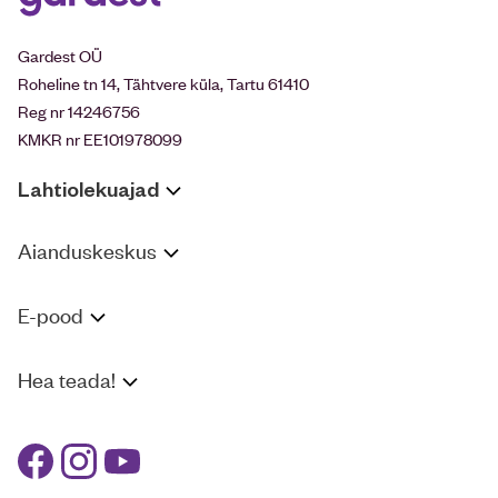
Gardest OÜ
Roheline tn 14, Tähtvere küla, Tartu 61410
Reg nr 14246756
KMKR nr EE101978099
Lahtiolekuajad
Aianduskeskus
E-pood
Hea teada!