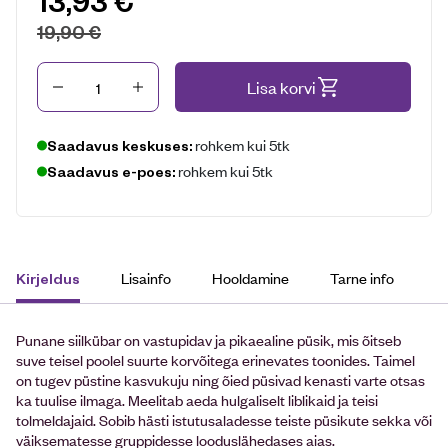
13,93
€
19,90
€
Kogus
Lisa korvi
rohkem kui 5tk
Saadavus keskuses:
rohkem kui 5tk
Saadavus e-poes:
Lisainfo
Hooldamine
Tarne info
Kirjeldus
Punane siilkübar on vastupidav ja pikaealine püsik, mis õitseb
suve teisel poolel suurte korvõitega erinevates toonides. Taimel
on tugev püstine kasvukuju ning õied püsivad kenasti varte otsas
ka tuulise ilmaga. Meelitab aeda hulgaliselt liblikaid ja teisi
tolmeldajaid. Sobib hästi istutusaladesse teiste püsikute sekka või
väiksematesse gruppidesse looduslähedases aias.