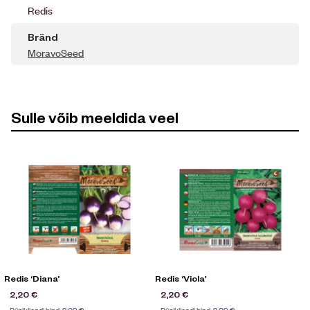
Redis
Bränd
MoravoSeed
Sulle võib meeldida veel
Redis ‘Diana’
Redis ‘Viola’
R
2,20
€
2,20
€
Püsikliendi hind:
2,09
€
Püsikliendi hind:
2,09
€