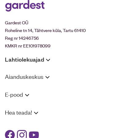
Gardest OÜ
Roheline tn 14, Tähtvere küla, Tartu 61410
Reg nr 14246756
KMKR nr EE101978099
Lahtiolekuajad
Aianduskeskus
E-pood
Hea teada!