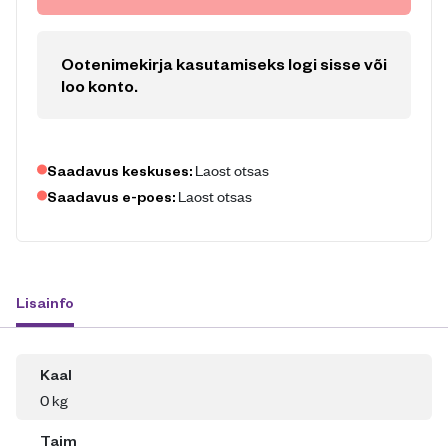
Ootenimekirja kasutamiseks logi sisse või
loo konto
.
Laost otsas
Saadavus keskuses:
Laost otsas
Saadavus e-poes:
Lisainfo
Kaal
0 kg
Taim