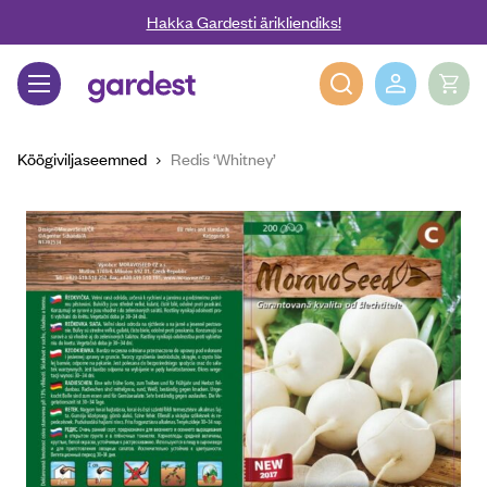
Liigu edasi põhisisu juurde
Hakka Gardesti ärikliendiks!
Gardest
Köögiviljaseemned
Redis ‘Whitney’