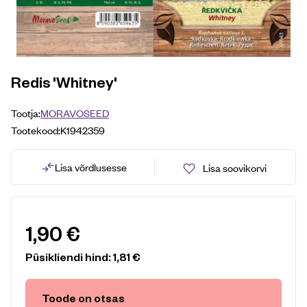
Redis 'Whitney'
Tootja:
MORAVOSEED
Tootekood:
K1942359
Lisa võrdlusesse
Lisa soovikorvi
1,90
€
Püsikliendi hind:
1,81
€
Toode on otsas