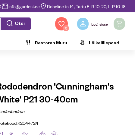
0
info@gardest.ee
Roheline tn 14, Tartu E-R 10-20, L-P 10-18
Otsi
Logi sisse
0
Restoran Muru
Lõikelillepood
Rododendron 'Cunningham's
White' P21 30-40cm
hododendron
ootekood:
K2044724