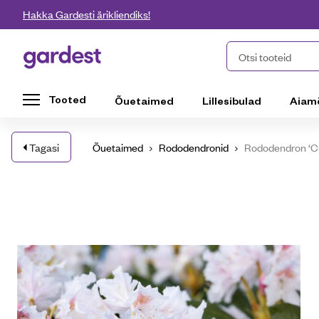
Liigu edasi põhisisu juurde
Hakka Gardesti ärikliendiks!
Gardest
Otsi tooteid
Tooted
Õuetaimed
Lillesibulad
Aiam
Tagasi
Õuetaimed
Rododendronid
Rododendron ‘C