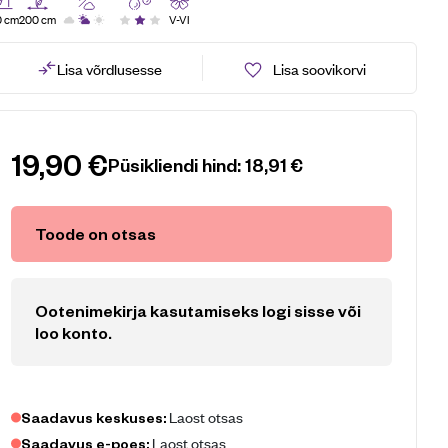
0 cm
200 cm
V-VI
Lisa võrdlusesse
Lisa soovikorvi
19,90
€
Püsikliendi hind:
18,91
€
Toode on otsas
Ootenimekirja kasutamiseks logi sisse või
loo konto
.
Laost otsas
Saadavus keskuses:
Laost otsas
Saadavus e-poes: