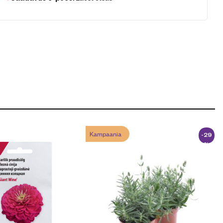
Kampaania
-29
%