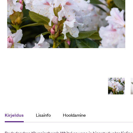
Lisainfo
Hooldamine
Kirjeldus
Rododendron ‘Cunningham’s White’ on vana ja hinnatud valgeõieline ig