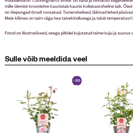
mille ülemist kroonlehte kaunistab kaunis kollakasroheline laik. Õi
on õiepungad õrnalt roosakad. Tumerohelised, läikivad lehed püsivad t
Meie kliimas on taim väga hea talvekindlusega ja talub temperatuuri
Fotod on illustratiivsed, seega piltidel kujutatud taime kuju ja suurus 
Sulle võib meeldida veel
-30
%