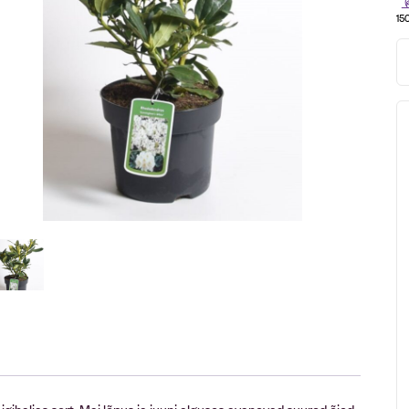
15
ihaljas sort. Mai lõpus ja juuni alguses avanevad suured õied,