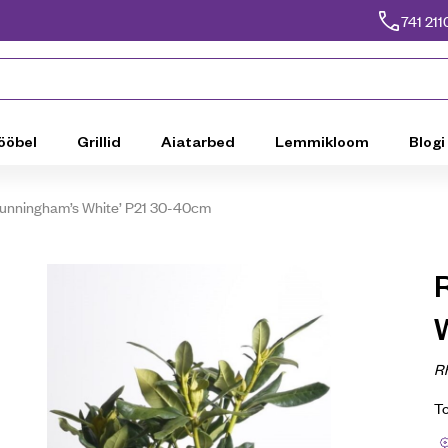
741 211
ööbel
Grillid
Aiatarbed
Lemmikloom
Blogi
unningham’s White’ P21 30-40cm
R
T