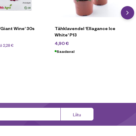
‘Giant Wine’ 30s
Tähklavendel ‘Ellagance Ice
White’ P13
6,90
€
4,90
€
d:
2,28
€
Saadaval
Liitu