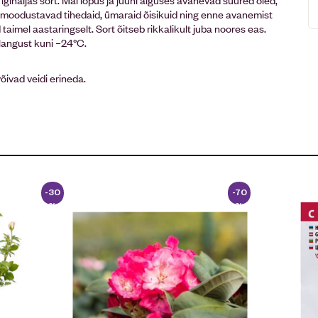
ed moodustavad tihedaid, ümaraid õisikuid ning enne avanemist
aimel aastaringselt. Sort õitseb rikkalikult juba noores eas.
 langust kuni –24°C.
võivad veidi erineda.
-30
-70
%
%