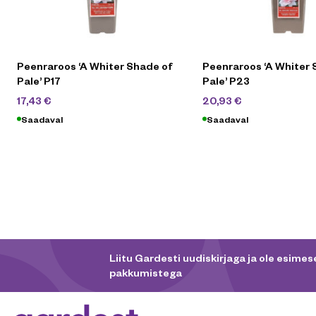
Peenraroos ‘A Whiter Shade of
Peenraroos ‘A Whiter 
Pale’ P17
Pale’ P23
24,90
€
29,90
€
17,43
€
20,93
€
Saadaval
Saadaval
Liitu Gardesti uudiskirjaga ja ole esimese
pakkumistega