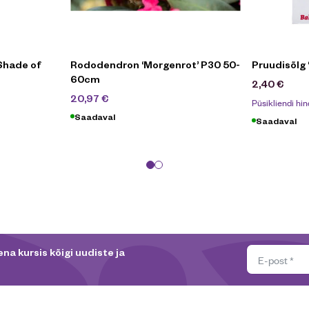
Shade of
Rododendron ‘Morgenrot’ P30 50-
Pruudisõlg 
60cm
2,40
€
69,90
€
20,97
€
Püsikliendi hin
Saadaval
Saadaval
na kursis kõigi uudiste ja