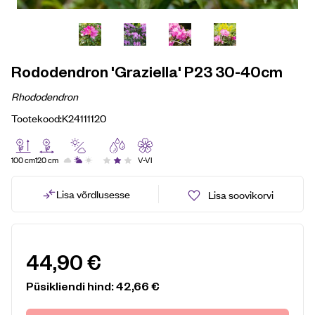
Rododendron 'Graziella' P23 30-40cm
Rhododendron
Tootekood:
K24111120
100 cm
120 cm
V-VI
Lisa võrdlusesse
Lisa soovikorvi
44,90
€
Püsikliendi hind:
42,66
€