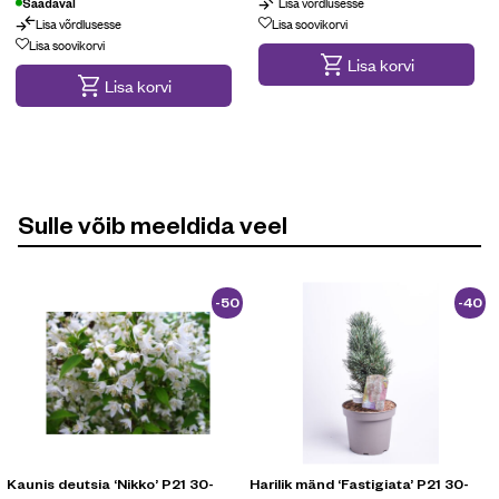
Lisa võrdlusesse
Saadaval
Lisa võrdlusesse
Lisa soovikorvi
Lisa soovikorvi
Lisa korvi
Lisa korvi
Sulle võib meeldida veel
-50
-40
%
%
Kaunis deutsia ‘Nikko’ P21 30-
Harilik mänd ‘Fastigiata’ P21 30-