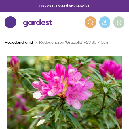
Liigu edasi põhisisu juurde
Hakka Gardesti ärikliendiks!
Gardest
Rododendronid
Rododendron ‘Graziella’ P23 30-40cm