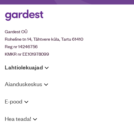
Gardest OÜ
Roheline tn 14, Tähtvere küla, Tartu 61410
Reg nr 14246756
KMKR nr EE101978099
Lahtiolekuajad
Aianduskeskus
E-pood
Hea teada!