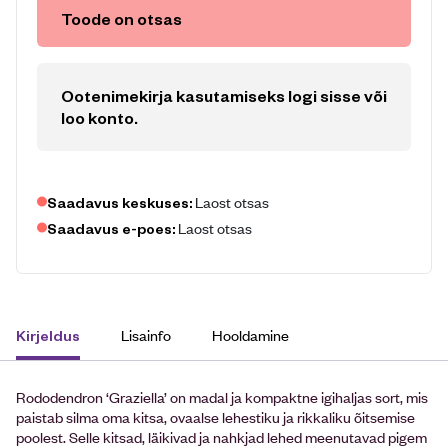
Toode on otsas
Ootenimekirja kasutamiseks logi sisse või
loo konto
.
Laost otsas
Saadavus keskuses:
Laost otsas
Saadavus e-poes:
Lisainfo
Hooldamine
Kirjeldus
Rododendron ‘Graziella’ on madal ja kompaktne igihaljas sort, mis
paistab silma oma kitsa, ovaalse lehestiku ja rikkaliku õitsemise
poolest. Selle kitsad, läikivad ja nahkjad lehed meenutavad pigem