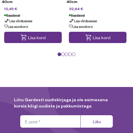
40cm
40cm
24,90
€
54,90
€
12,45
€
32,94
€
Saadaval
Saadaval
Lisa võrdlusesse
Lisa võrdlusesse
Lisa soovikorvi
Lisa soovikorvi
Lisa korvi
Lisa korvi
Liitu Gardesti uudiskirjaga ja ole esimesena
kursis kõigi uudiste ja pakkumistega
Liitu