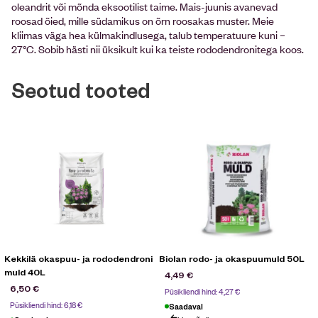
oleandrit või mõnda eksootilist taime. Mais-juunis avanevad
roosad õied, mille südamikus on õrn roosakas muster. Meie
kliimas väga hea külmakindlusega, talub temperatuure kuni –
27°C. Sobib hästi nii üksikult kui ka teiste rododendronitega koos.
Seotud tooted
Kekkilä okaspuu- ja rododendroni
Biolan rodo- ja okaspuumuld 50L
muld 40L
4,49
€
6,50
€
Püsikliendi hind:
4,27
€
Püsikliendi hind:
6,18
€
Saadaval