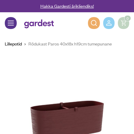
Liigu edasi põhisisu juurde
Hakka Gardesti ärikliendiks!
0
Gardest
Lillepotid
Rõdukast Paros 40x18x h19cm tumepunane