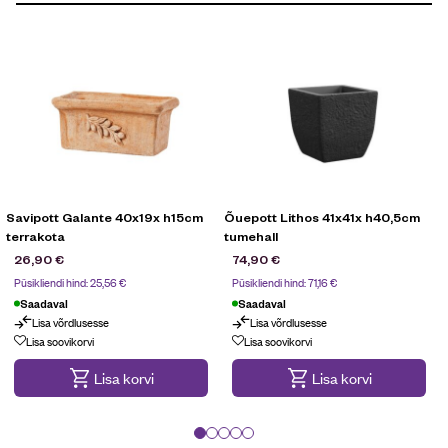
Savipott Galante 40x19x h15cm
Õuepott Lithos 41x41x h40,5cm
terrakota
tumehall
26,90
€
74,90
€
Püsikliendi hind:
25,56
€
Püsikliendi hind:
71,16
€
Saadaval
Saadaval
Lisa võrdlusesse
Lisa võrdlusesse
Lisa soovikorvi
Lisa soovikorvi
Lisa korvi
Lisa korvi