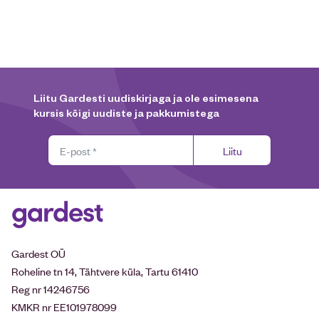
Liitu Gardesti uudiskirjaga ja ole esimesena
kursis kõigi uudiste ja pakkumistega
Liitu
Gardest OÜ
Roheline tn 14, Tähtvere küla, Tartu 61410
Reg nr 14246756
KMKR nr EE101978099