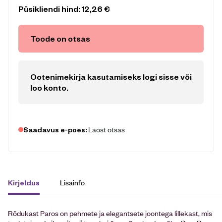
Püsikliendi hind:
12,26
€
Toode on otsas
Ootenimekirja kasutamiseks logi sisse või
loo konto
.
Laost otsas
Saadavus e-poes:
Lisainfo
Kirjeldus
Rõdukast Paros on pehmete ja elegantsete joontega lillekast, mis