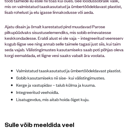
toob taimede ilu esile nii toas kui õues. See loodussõbralik valik,
mis on valmistatud taaskasutatud ja ümbertöödeldavast plastist,
lisab rohelust ja elu igasse linnakodusse või aeda.
Ajatu disain ja õrnalt karestatud pind muudavad Parose
pilkupüüdvaks sisustuselemendiks, mis sobib erinevatesse
keskkondadesse. Eraldi alust ei ole vaja – integreeritud veereserv
kogub liigse vee ning annab selle taimele tagasi just siis, kui taim
seda vajab. Välistingimustes kasutamiseks saab poti põhjas oleva
korgi eemaldada, et liigne vesi saaks vabalt ära voolata.
Valmistatud taaskasutatud ja ümbertöödeldavast plastist.
Sobib kasutamiseks nii sise- kui välistingimustes.
Kerge ja vastupidav – talub külma ja kuuma.
Integreeritud veehoidla.
Lisatugevdus, mis aitab hoida õiget kuju.
Sulle võib meeldida veel