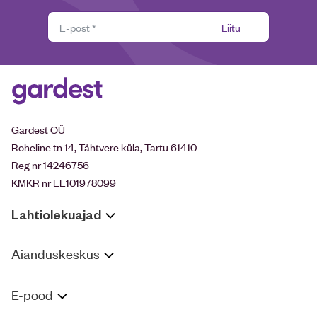
Liitu
Gardest OÜ
Roheline tn 14, Tähtvere küla, Tartu 61410
Reg nr 14246756
KMKR nr EE101978099
Lahtiolekuajad
Aianduskeskus
E-pood