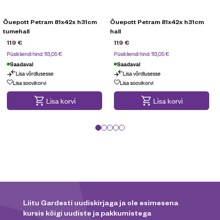
Õuepott Petram 81x42x h31cm
Õuepott Petram 81x42x h31cm
tumehall
hall
119
€
119
€
Püsikliendi hind:
113,05
€
Püsikliendi hind:
113,05
€
Saadaval
Saadaval
Lisa võrdlusesse
Lisa võrdlusesse
Lisa soovikorvi
Lisa soovikorvi
Lisa korvi
Lisa korvi
Liitu Gardesti uudiskirjaga ja ole esimesena
kursis kõigi uudiste ja pakkumistega