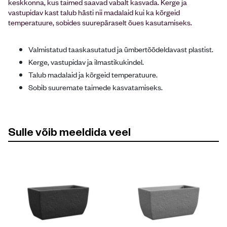
keskkonna, kus taimed saavad vabalt kasvada. Kerge ja
vastupidav kast talub hästi nii madalaid kui ka kõrgeid
temperatuure, sobides suurepäraselt õues kasutamiseks.
Valmistatud taaskasutatud ja ümbertöödeldavast plastist.
Kerge, vastupidav ja ilmastikukindel.
Talub madalaid ja kõrgeid temperatuure.
Sobib suuremate taimede kasvatamiseks.
Sulle võib meeldida veel