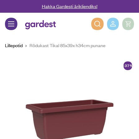
Liigu edasi põhisisu juurde
Hakka Gardesti ärikliendiks!
Gardest
Lillepotid
Rõdukast Tikal 85x39x h34cm punane
-37%