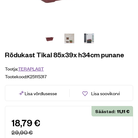
Rõdukast Tikal 85x39x h34cm punane
Tootja:
TERAPLAST
Tootekood:
K25115317
Lisa võrdlusesse
Lisa soovikorvi
11,11
€
Säästad:
18,79
€
29,90
€