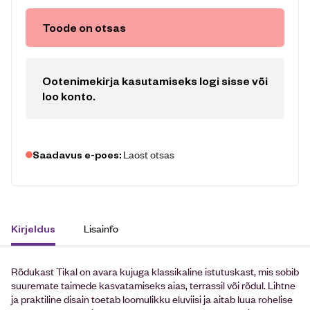
Toode on otsas
Ootenimekirja kasutamiseks logi sisse või
loo konto
.
Laost otsas
Saadavus e-poes:
Lisainfo
Kirjeldus
Rõdukast Tikal
on avara kujuga klassikaline istutuskast, mis sobib
suuremate taimede kasvatamiseks aias, terrassil või rõdul. Lihtne
ja praktiline disain toetab loomulikku eluviisi ja aitab luua rohelise