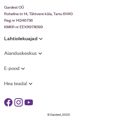
Gardest OÜ
Roheline tn 14, Tähtvere küla, Tartu 61410
Reg nr 14246756
KMKR nr EE101978099
Lahtiolekuajad
Aianduskeskus
E-pood
Hea teada!
© Gardest, 2023