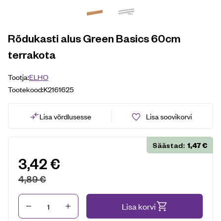
Rõdukasti alus Green Basics 60cm
terrakota
Tootja:
ELHO
Tootekood:
K2161625
Lisa võrdlusesse
Lisa soovikorvi
1,47
€
Säästad:
3,42
€
4,89
€
Kogus
Lisa korvi