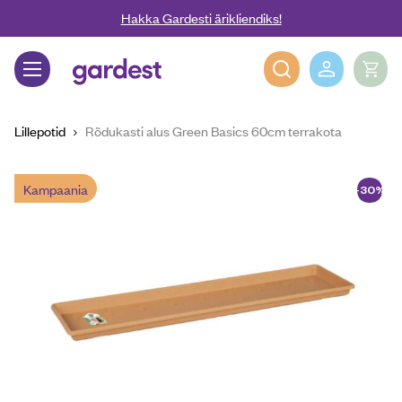
Liigu edasi põhisisu juurde
Hakka Gardesti ärikliendiks!
Gardest
Lillepotid
Rõdukasti alus Green Basics 60cm terrakota
Kampaania
-30%