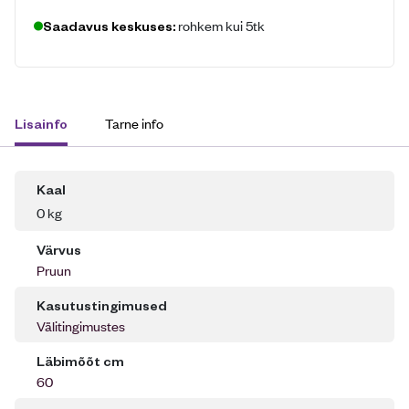
rohkem kui 5tk
Saadavus keskuses:
Tarne info
Lisainfo
Kaal
0 kg
Värvus
Pruun
Kasutustingimused
Välitingimustes
Läbimõõt cm
60