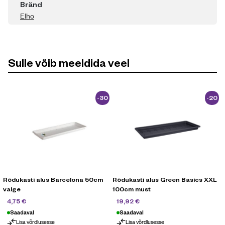
Bränd
Elho
Sulle võib meeldida veel
-30
-20
%
%
Rõdukasti alus Barcelona 50cm
Rõdukasti alus Green Basics XXL
valge
100cm must
6,79
€
24,90
€
4,75
€
19,92
€
Saadaval
Saadaval
Lisa võrdlusesse
Lisa võrdlusesse