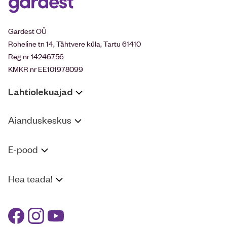
Gardest OÜ
Roheline tn 14, Tähtvere küla, Tartu 61410
Reg nr 14246756
KMKR nr EE101978099
Lahtiolekuajad
Aianduskeskus
E-pood
Hea teada!