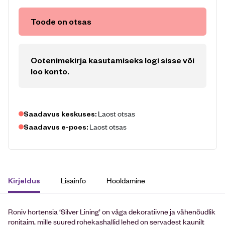
Toode on otsas
Ootenimekirja kasutamiseks logi sisse või
loo konto
.
Laost otsas
Saadavus keskuses:
Laost otsas
Saadavus e-poes:
Lisainfo
Hooldamine
Kirjeldus
Roniv hortensia ‘Silver Lining’ on väga dekoratiivne ja vähenõudlik
ronitaim, mille suured rohekashallid lehed on servadest kaunilt