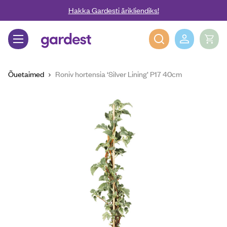
Liigu edasi põhisisu juurde
Hakka Gardesti ärikliendiks!
Gardest
Õuetaimed
Roniv hortensia ‘Silver Lining’ P17 40cm