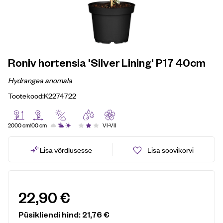
Roniv hortensia 'Silver Lining' P17 40cm
Hydrangea anomala
Tootekood:
K2274722
2000 cm
100 cm
VI-VII
Lisa võrdlusesse
Lisa soovikorvi
22,90
€
Püsikliendi hind:
21,76
€