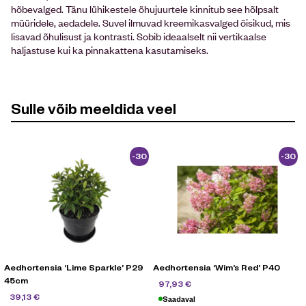
hõbevalged. Tänu lühikestele õhujuurtele kinnitub see hõlpsalt
müüridele, aedadele. Suvel ilmuvad kreemikasvalged õisikud, mis
lisavad õhulisust ja kontrasti. Sobib ideaalselt nii vertikaalse
haljastuse kui ka pinnakattena kasutamiseks.
Sulle võib meeldida veel
-30
-30
%
%
Aedhortensia ‘Lime Sparkle’ P29
Aedhortensia ‘Wim’s Red’ P40
45cm
139,90
€
97,93
€
55,90
€
39,13
€
Saadaval