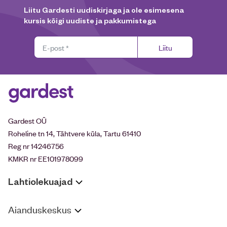
Liitu Gardesti uudiskirjaga ja ole esimesena
kursis kõigi uudiste ja pakkumistega
Liitu
Gardest OÜ
Roheline tn 14, Tähtvere küla, Tartu 61410
Reg nr 14246756
KMKR nr EE101978099
Lahtiolekuajad
Aianduskeskus