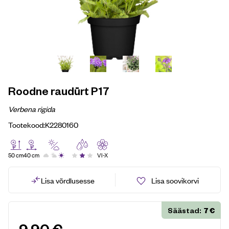
Roodne raudürt P17
Verbena rigida
Tootekood:
K2280160
50 cm
40 cm
VI-X
Lisa võrdlusesse
Lisa soovikorvi
7
€
Säästad: