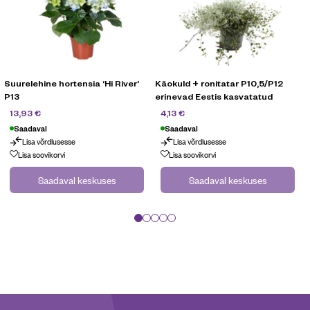
Suurelehine hortensia ‘Hi River’
Käokuld + ronitatar P10,5/P12
P13
erinevad Eestis kasvatatud
19,90
€
5,90
€
13,93
€
4,13
€
Saadaval
Saadaval
Lisa võrdlusesse
Lisa võrdlusesse
Lisa soovikorvi
Lisa soovikorvi
Saadaval keskuses
Saadaval keskuses