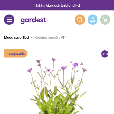
Liigu edasi põhisisu juurde
Hakka Gardesti ärikliendiks!
Gardest
Muud suvelilled
Roodne raudürt P17
Kampaania
-41%