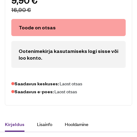
9,90
€
16,90
€
Toode on otsas
Ootenimekirja kasutamiseks logi sisse või
loo konto
.
Laost otsas
Saadavus keskuses:
Laost otsas
Saadavus e-poes:
Lisainfo
Hooldamine
Kirjeldus