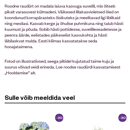
Roodne raudürt on madala laiuva kasvuga suvelill, mis õitseb
pikalt varasuvest külmadeni. Väikesed lillakasvioletsed õied on
koondunud korrapärasteks õisikuteks ja meelitavad ligi liblikaid
ning mesilasi. Kasvab kerge ja õhulise puhmikuna ning talub hästi
kuumust ja põuda. Sobib hästi pottidesse, suvelilleseadetesse ja
peenra äärde, eelistades päikeselist kasvukohta ja hästi
läbilaskvat mulda. Eesti kliimas kasvatatakse seda
hooajataimena.
Fotod on illustratiivsed, seega piltidel kujutatud taime kuju ja
suurus võivad veidi erineda. Loe roodse raudürdi kasvatamisest
„Hooldamise” alt.
Sulle võib meeldida veel
-30
-30
%
%