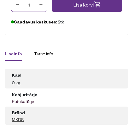
Kogus
Lisa korvi
2tk
Saadavus keskuses:
Tarne info
Lisainfo
Kaal
0 kg
Kahjuritõrje
Putukatõrje
Bränd
MKDS