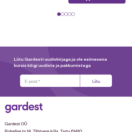
Liitu Gardesti uudiskirjaga ja ole esimesena
kursis kõigi uudiste ja pakkumistega
Liitu
Gardest OÜ
Roheline tn 14, Tähtvere küla, Tartu 61410