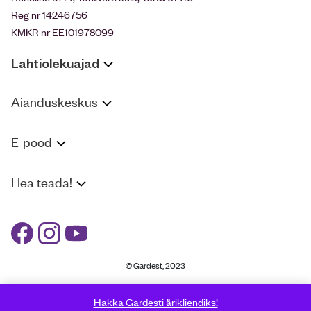
Reg nr 14246756
KMKR nr EE101978099
Lahtiolekuajad
Aianduskeskus
E-pood
Hea teada!
© Gardest, 2023
Hakka Gardesti ärikliendiks!