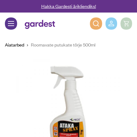
Liigu edasi põhisisu juurde
Hakka Gardesti ärikliendiks!
Gardest
Aiatarbed
Roomavate putukate tõrje 500ml