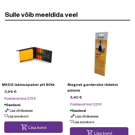
Sulle võib meeldida veel
MKDS lakmuspaber pH 80tk
Magnet garderobe riidekoi
püünis
h
3,99
€
3,40
€
Püsikliendi hind:
3,79
€
Püsikliendi hind:
3,23
€
Saadaval
Lisa võrdlusesse
Saadaval
Lisa soovikorvi
Lisa võrdlusesse
Lisa soovikorvi
Lisa korvi
Lisa korvi