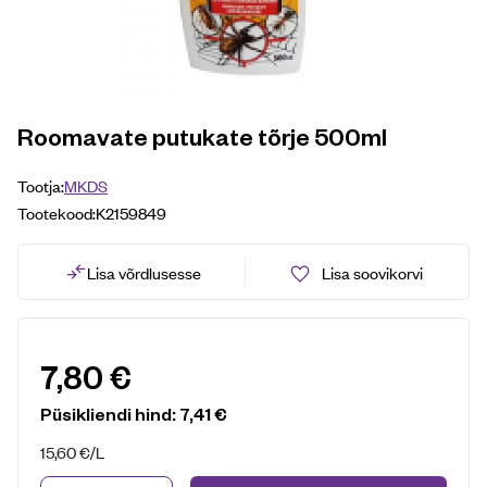
Roomavate putukate tõrje 500ml
Tootja:
MKDS
Tootekood:
K2159849
Lisa võrdlusesse
Lisa soovikorvi
7,80
€
Püsikliendi hind:
7,41
€
15,60
€
/L