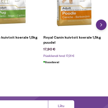
 kuivtoit koerale 1,5kg
Royal Canin kuivtoit koerale 1,5kg
puudel
90
€
17,90
€
Püsikliendi hind:
17,01
€
Saadaval
Liitu