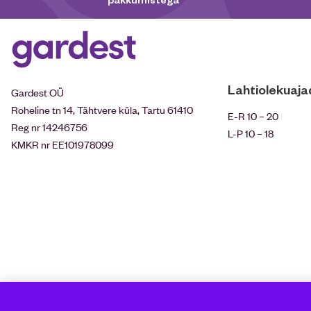
Lahtiolekuaja
Gardest OÜ
Roheline tn 14, Tähtvere küla, Tartu 61410
E-R 10 – 20
Reg nr 14246756
L-P 10 – 18
KMKR nr EE101978099