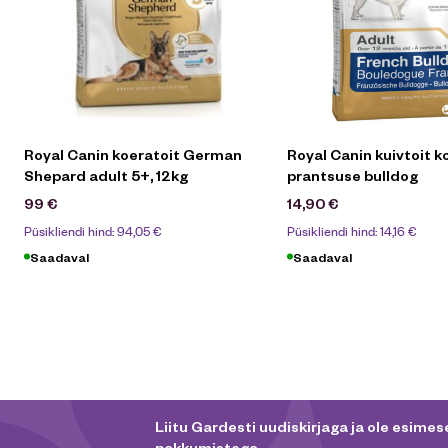
Royal Canin koeratoit German
Royal Canin kuivtoit ko
Shepard adult 5+, 12kg
prantsuse bulldog
99
€
14,90
€
Püsikliendi hind:
94,05
€
Püsikliendi hind:
14,16
€
Saadaval
Saadaval
Liitu Gardesti uudiskirjaga ja ole esimese
pakkumistega