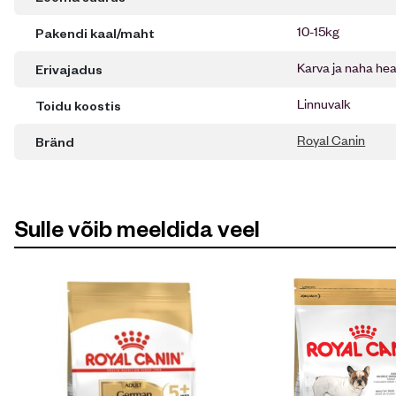
10-15kg
Pakendi kaal/maht
Karva ja naha hea
Erivajadus
Linnuvalk
Toidu koostis
Royal Canin
Bränd
Sulle võib meeldida veel