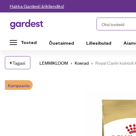
Liigu edasi põhisisu juurde
Hakka Gardesti ärikliendiks!
Gardest
Otsi tooteid
Tooted
Õuetaimed
Lillesibulad
Aiam
Tagasi
LEMMIKLOOM
Koerad
Royal Canin kuivtoit
Kampaania