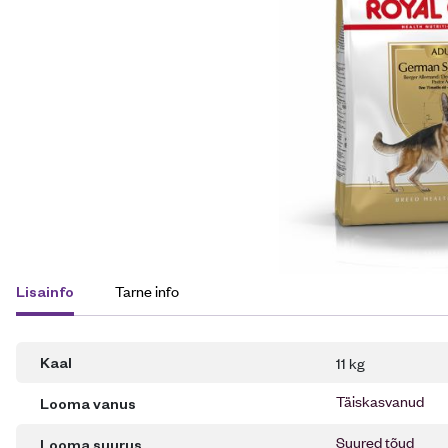
Tarne info
Lisainfo
11 kg
Kaal
Täiskasvanud
Looma vanus
Suured tõud
Looma suurus