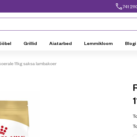
741 211
ööbel
Grillid
Aiatarbed
Lemmikloom
Blogi
 koerale 11kg saksa lambakoer
R
To
T