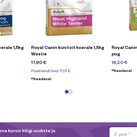
erale 1,5kg
Royal Canin kuivtoit koerale 1,5kg
Royal Canin
Westie
pug
17,
17,90
€
16,20
€
Püsikliendi hind:
17,01
€
Saadaval
Saadaval
na kursis kõigi uudiste ja