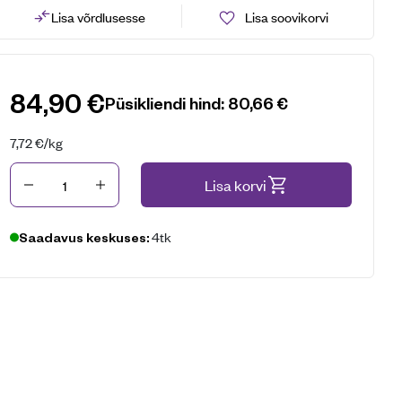
Lisa võrdlusesse
Lisa soovikorvi
84,90
€
Püsikliendi hind:
80,66
€
7,72
€
/kg
Kogus
Lisa korvi
4tk
Saadavus keskuses: