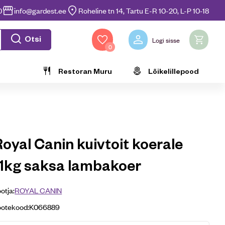
0
info@gardest.ee
Roheline tn 14, Tartu E-R 10-20, L-P 10-18
Otsi
Logi sisse
0
Restoran Muru
Lõikelillepood
oyal Canin kuivtoit koerale
11kg saksa lambakoer
otja:
ROYAL CANIN
ootekood:
K066889