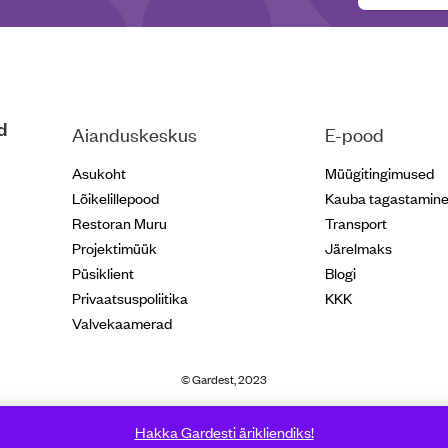
d
Aianduskeskus
E-pood
Asukoht
Müügitingimused
Lõikelillepood
Kauba tagastamin
Restoran Muru
Transport
Projektimüük
Järelmaks
Püsiklient
Blogi
Privaatsuspoliitika
KKK
Valvekaamerad
© Gardest, 2023
Hakka Gardesti ärikliendiks!