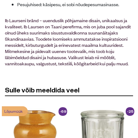
Pesujuhised:
käsipesu, ei sobi nõudepesumasinasse.
Ib Laurseni bränd – uuenduslik põhjamaine disain, unikaalsus ja
kvaliteet. Ib Laursen on Taani perefirma, mis on juba pool sajandit
olnud üheks suurimaks sisustusvaldkonna suunanäitajaks
Skandinaavias. Toodete loomiseks ammutatakse inspiratsiooni
messidelt, kirbuturgudelt ja erinevatest maailma kultuuridest.
Mitmekesine ja pidevalt uuenev tootevalik, mis toob koju
läbimõeldud disaini ja hubasuse. Valikust leiab nii mööblit,
vannitoakaupu, valgustust, tekstiili, köögitarbeid kui palju muud.
Sulle võib meeldida veel
Lõpumüük
-69
-25
%
%