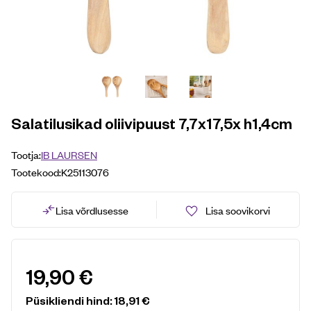
Salatilusikad oliivipuust 7,7x17,5x h1,4cm
Tootja:
IB LAURSEN
Tootekood:
K25113076
Lisa võrdlusesse
Lisa soovikorvi
19,90
€
Püsikliendi hind:
18,91
€