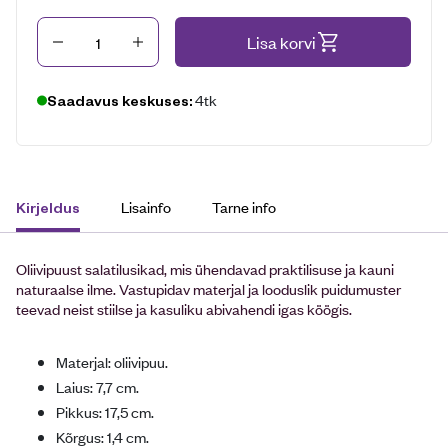
Kogus
Lisa korvi
4tk
Saadavus keskuses:
Lisainfo
Tarne info
Kirjeldus
Oliivipuust salatilusikad, mis ühendavad praktilisuse ja kauni
naturaalse ilme. Vastupidav materjal ja looduslik puidumuster
teevad neist stiilse ja kasuliku abivahendi igas köögis.
Materjal:
oliivipuu.
Laius:
7,7 cm.
Pikkus:
17,5 cm.
Kõrgus:
1,4 cm.