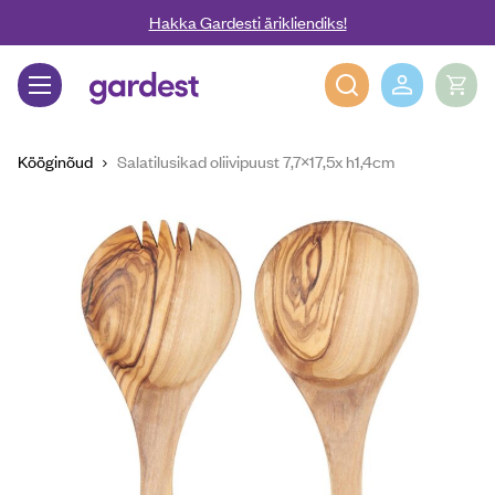
Liigu edasi põhisisu juurde
Hakka Gardesti ärikliendiks!
Gardest
Kööginõud
Salatilusikad oliivipuust 7,7×17,5x h1,4cm