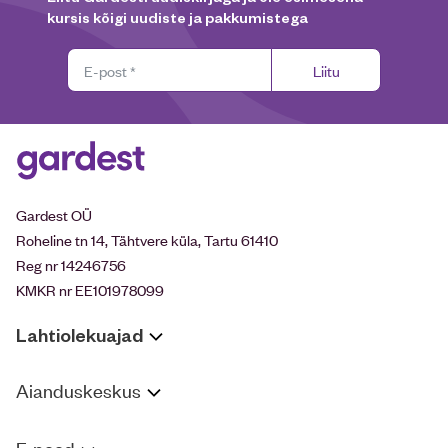
kursis kõigi uudiste ja pakkumistega
Liitu
Gardest OÜ
Roheline tn 14, Tähtvere küla, Tartu 61410
Reg nr 14246756
KMKR nr EE101978099
Lahtiolekuajad
Aianduskeskus
E-pood