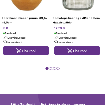
Koorekann Ocean pruun Ø9,5x
Soolatops kaanega d11x h9,5cm,
S
h8,5cm
klaasist,läbip.
15,90
€
16,90
€
5
€
12,70
€
Saadaval
Saadaval
Lisa võrdlusesse
Lisa võrdlusesse
Lõpumüük
Lisa soovikorvi
Lisa soovikorvi
Lisa korvi
Lisa korvi
Liitu Gardesti uudiskirjaga ja ole esimesena