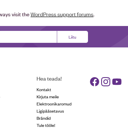
ways visit the
WordPress support forums
.
Liitu
Hea teada!
Kontakt
e
Kirjuta meile
Elektroonikaromud
Ligipääsetavus
Brändid
Tule tööle!