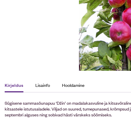
Lisainfo
Hooldamine
Kirjeldus
Sügisene sammasõunapuu ‘Džin’ on madalakasvuline ja kitsavõraline
kitsastele istutusaladele. Viljad on suured, tumepunased, krõmpsud
septembri alguses ning sobivad hästi värskeks söömiseks.