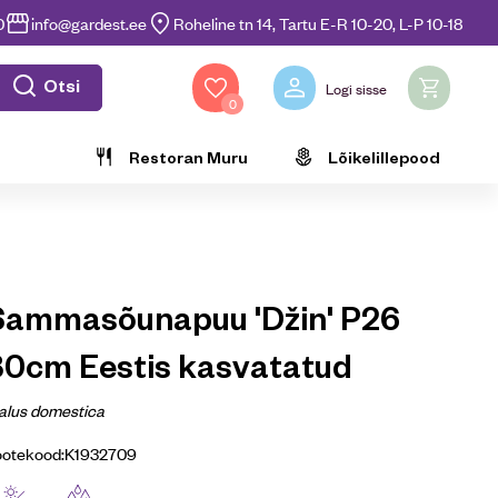
0
info@gardest.ee
Roheline tn 14, Tartu E-R 10-20, L-P 10-18
Otsi
Logi sisse
0
Restoran Muru
Lõikelillepood
Sammasõunapuu 'Džin' P26
80cm Eestis kasvatatud
alus domestica
ootekood:
K1932709