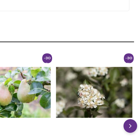
-30
-30
%
%