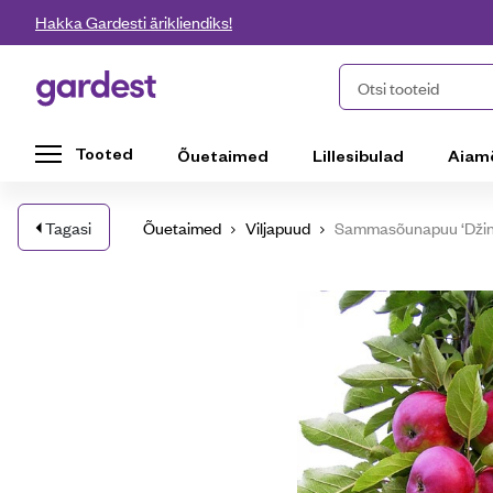
Liigu edasi põhisisu juurde
Hakka Gardesti ärikliendiks!
Gardest
Otsi tooteid
Tooted
Õuetaimed
Lillesibulad
Aiam
Tagasi
Õuetaimed
Viljapuud
Sammasõunapuu ‘Džin’