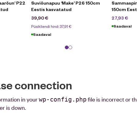
aarõun’ P22
Suviõunapuu ‘Make’ P26 150cm
Sammaspirn
atud
Eestis kasvatatud
150cm Eest
39
39,90
€
27,93
€
Püsikliendi hind:
37,91
€
Saadaval
Saadaval
ase connection
ormation in your
file is incorrect or 
wp-config.php
er is down.