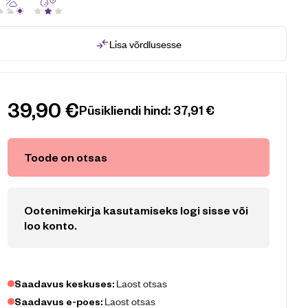
Lisa võrdlusesse
39,90
€
Püsikliendi hind:
37,91
€
Toode on otsas
Ootenimekirja kasutamiseks logi sisse või
loo konto
.
Laost otsas
Saadavus keskuses:
Laost otsas
Saadavus e-poes: