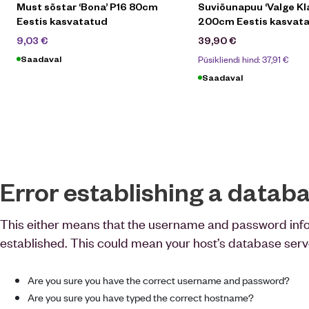
Must sõstar ‘Bona’ P16 80cm
Suviõunapuu ‘Valge Kl
Eestis kasvatatud
200cm Eestis kasvat
12,90
€
9,03
€
39,90
€
Püsikliendi hind:
37,91
€
Saadaval
Saadaval
Error establishing a datab
This either means that the username and password inf
established. This could mean your host’s database serv
Are you sure you have the correct username and password?
Are you sure you have typed the correct hostname?