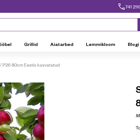
741 211
ööbel
Grillid
Aiatarbed
Lemmikloom
Blogi
 P26 80cm Eestis kasvatatud
M
T