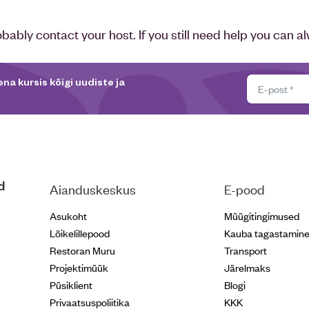
bly contact your host. If you still need help you can al
na kursis kõigi uudiste ja
d
Aianduskeskus
E-pood
Asukoht
Müügitingimused
Lõikelillepood
Kauba tagastamin
Restoran Muru
Transport
Projektimüük
Järelmaks
Püsiklient
Blogi
Privaatsuspoliitika
KKK