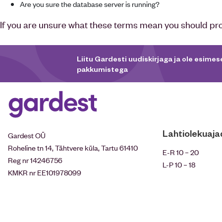
Are you sure the database server is running?
If you are unsure what these terms mean you should proba
Liitu Gardesti uudiskirjaga ja ole esimese
pakkumistega
Lahtiolekuaja
Gardest OÜ
Roheline tn 14, Tähtvere küla, Tartu 61410
E-R 10 – 20
Reg nr 14246756
L-P 10 – 18
KMKR nr EE101978099