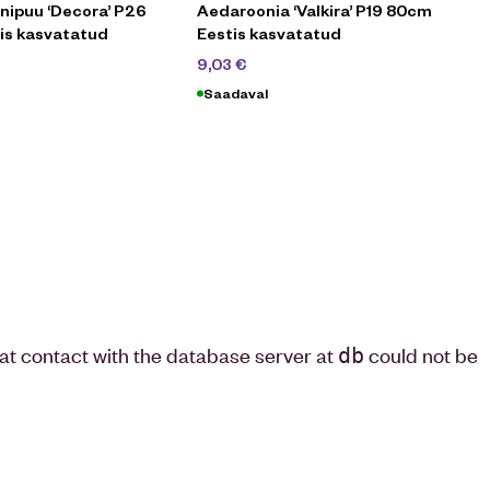
ipuu ‘Decora’ P26
Aedaroonia ‘Valkira’ P19 80cm
is kasvatatud
Eestis kasvatatud
,90
€
12,90
€
9,03
€
Saadaval
that contact with the database server at
could not be
db