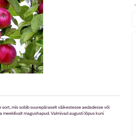
 sort, mis sobib suurepäraselt väikestesse aedadesse või
 ja meeldivalt magushapud. Valmivad augusti lõpus kuni