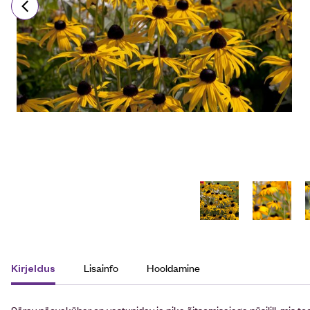
Lisainfo
Hooldamine
Kirjeldus
Särav päevakübar on vastupidav ja pika õitsemisajaga püsilill, mis to