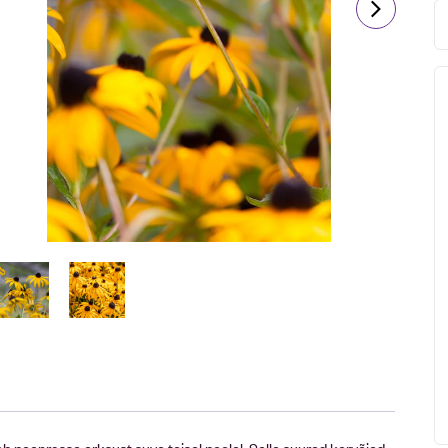
ob peenrasse erksust suve teisel poolel. Selle suured korvõied