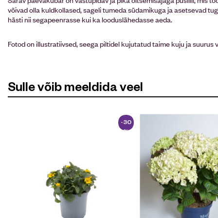
võivad olla kuldkollased, sageli tumeda südamikuga ja asetsevad tug
hästi nii segapeenrasse kui ka looduslähedasse aeda.
Fotod on illustratiivsed, seega piltidel kujutatud taime kuju ja suurus 
Sulle võib meeldida veel
-30
%