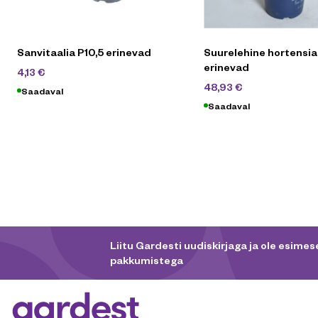
Sanvitaalia P10,5 erinevad
Suurelehine hortensi
erinevad
5,90
€
4,13
€
69,90
€
48,93
€
Saadaval
Saadaval
Liitu Gardesti uudiskirjaga ja ole esimese
pakkumistega