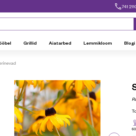
741 211
ööbel
Grillid
Aiatarbed
Lemmikloom
Blogi
erinevad
Ru
T
60