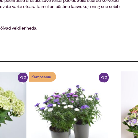
evate varte otsas. Taimel on püstine kasvukuju ning see sobib
võivad veidi erineda.
Kampaania
-30
-30
%
%