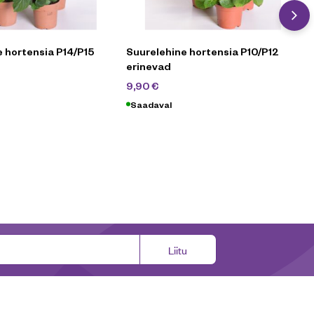
 hortensia P14/P15
Suurelehine hortensia P10/P12
erinevad
90
€
14,90
€
9,90
€
Saadaval
Liitu