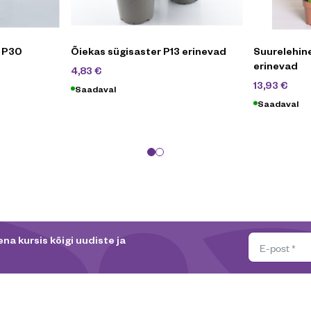
a P30
Õiekas sügisaster P13 erinevad
Suurelehine
erinevad
6,90
€
4,83
€
19,
13,93
€
Saadaval
Saadaval
na kursis kõigi uudiste ja