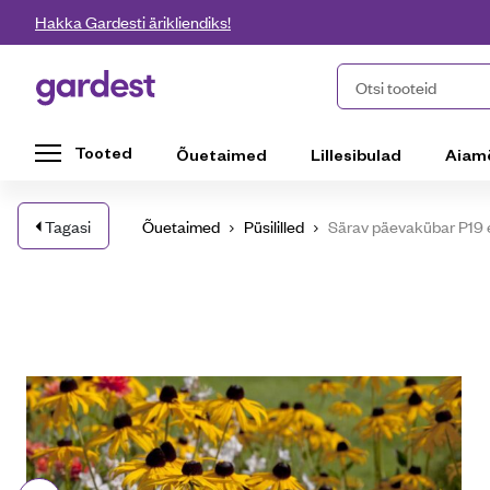
Liigu edasi põhisisu juurde
Hakka Gardesti ärikliendiks!
Gardest
Otsi tooteid
Tooted
Õuetaimed
Lillesibulad
Aiam
Tagasi
Õuetaimed
Püsililled
Särav päevakübar P19 