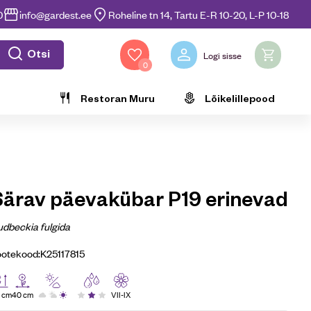
0
info@gardest.ee
Roheline tn 14, Tartu E-R 10-20, L-P 10-18
Otsi
Logi sisse
0
Restoran Muru
Lõikelillepood
Särav päevakübar P19 erinevad
dbeckia fulgida
ootekood:
K25117815
 cm
40 cm
VII-IX