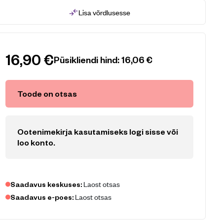
Lisa võrdlusesse
16,90
€
Püsikliendi hind:
16,06
€
Toode on otsas
Ootenimekirja kasutamiseks logi sisse või
loo konto
.
Laost otsas
Saadavus keskuses:
Laost otsas
Saadavus e-poes: