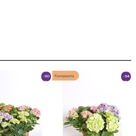
Kampaania
-30
-34
%
%