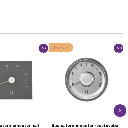
Lõpumüük
-27
-28
%
%
atermomeeter hall
Sauna termomeeter roostevaba