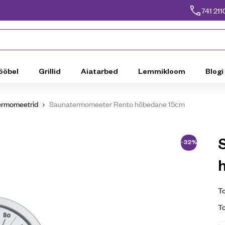
741 211
ööbel
Grillid
Aiatarbed
Lemmikloom
Blogi
ermomeetrid
Saunatermomeeter Rento hõbedane 15cm
-32%
To
T