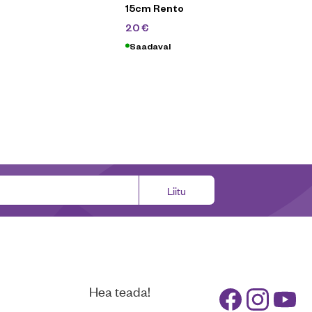
15cm Rento
90
€
27,90
€
20
€
Saadaval
Liitu
Hea teada!