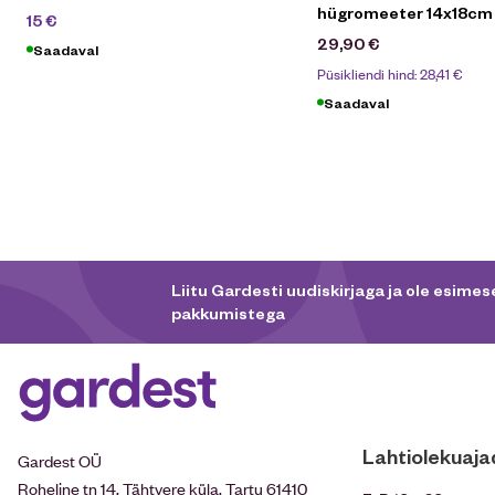
hügromeeter 14x18cm
24,90
€
15
€
29,90
€
Saadaval
Püsikliendi hind:
28,41
€
Saadaval
Liitu Gardesti uudiskirjaga ja ole esimese
pakkumistega
Lahtiolekuaja
Gardest OÜ
Roheline tn 14, Tähtvere küla, Tartu 61410