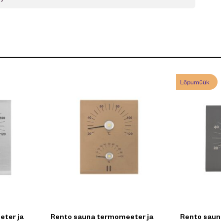
Lõpumüük
ter ja
Rento sauna termomeeter ja
Rento saun