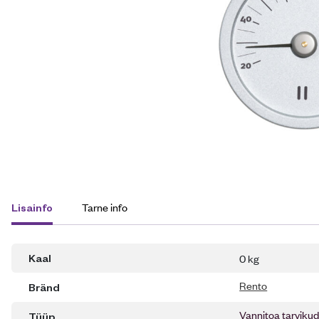
Tarne info
Lisainfo
0 kg
Kaal
Rento
Bränd
Vannitoa tarviku
Tüüp