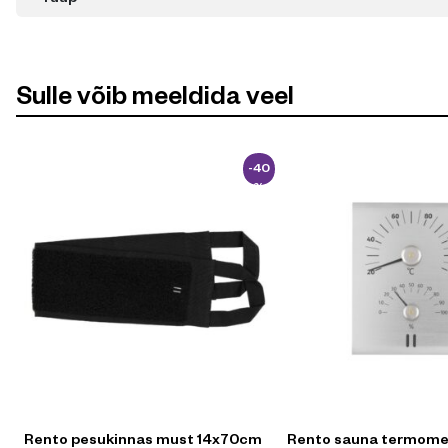
Sulle võib meeldida veel
-40
%
Rento pesukinnas must 14x70cm
Rento sauna termomee