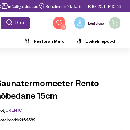
0
info@gardest.ee
Roheline tn 14, Tartu E-R 10-20, L-P 10-18
Otsi
Logi sisse
0
Restoran Muru
Lõikelillepood
Saunatermomeeter Rento
hõbedane 15cm
otja:
RENTO
ootekood:
K2164582