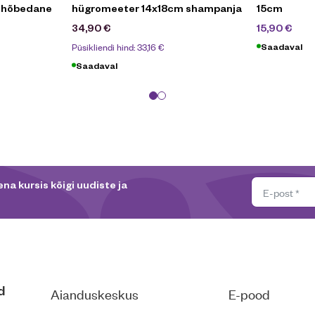
 hõbedane
hügromeeter 14x18cm shampanja
15cm
21,
34,90
€
15,90
€
Püsikliendi hind:
33,16
€
Saadaval
Saadaval
na kursis kõigi uudiste ja
d
Aianduskeskus
E-pood