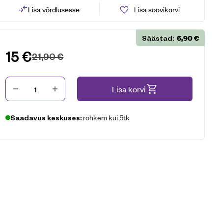
Lisa võrdlusesse
Lisa soovikorvi
6,90
€
Säästad:
15
€
21,90
€
Kogus
Lisa korvi
rohkem kui 5tk
Saadavus keskuses: