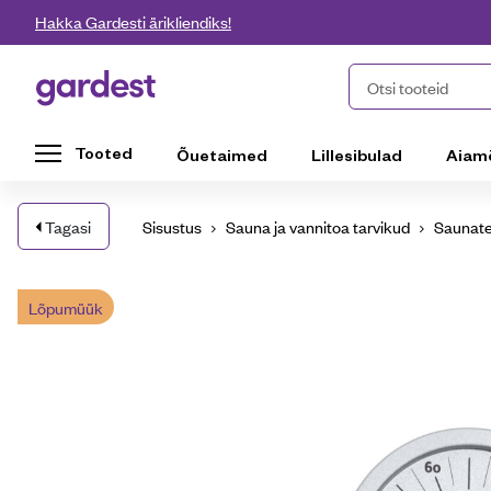
Liigu edasi põhisisu juurde
Hakka Gardesti ärikliendiks!
Gardest
Otsi tooteid
Tooted
Õuetaimed
Lillesibulad
Aiam
Tagasi
Sisustus
Sauna ja vannitoa tarvikud
Saunat
Lõpumüük