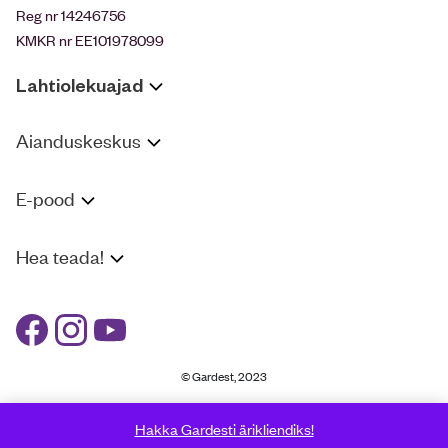
Reg nr 14246756
KMKR nr EE101978099
Lahtiolekuajad
Aianduskeskus
E-pood
Hea teada!
© Gardest, 2023
Hakka Gardesti ärikliendiks!