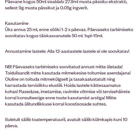
Päevane kogus 50ml sisaldab: 27.9ml musta pässiku ekstrakti,
sellest 9g musta pässikut ja 0.05g ingverit.
Kasutamine
Üks annus 25 ml, enne sööki 1-2 x päevas. Päevaseks tarbimiseks
soovitatav kogus täiskasvanutele 50 ml. 1spl~15ml.
Annustamine lastele: Alla 12-aastastele lastele ei ole soovitatav!
NB! Päevaseks tarbimiseks soovitatud annust mitte ületada!
Toidulisandit mitte kasutada mitmekesise toitumise asendajana!
Oluline on toituda mitmekülgselt ja tasakaalustatult ning
harrastada tervislikku elustiili. Hoida lastele kättesaamatus
kohas! Raseduse, imetamise, ravimite võtmise või tervisehäirete
korral konsulteerige enne toote kasutamist arstiga! Mitte
kasutada ülitundlikkuse korral koostisosade suhtes.
Suletult säilib toatemperatuuril, avatult säilib külmkapis kuni 10
päeva.