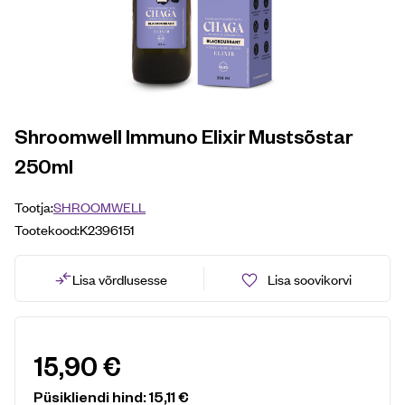
Shroomwell Immuno Elixir Mustsõstar
250ml
Tootja:
SHROOMWELL
Tootekood:
K2396151
Lisa võrdlusesse
Lisa soovikorvi
15,90
€
Püsikliendi hind:
15,11
€