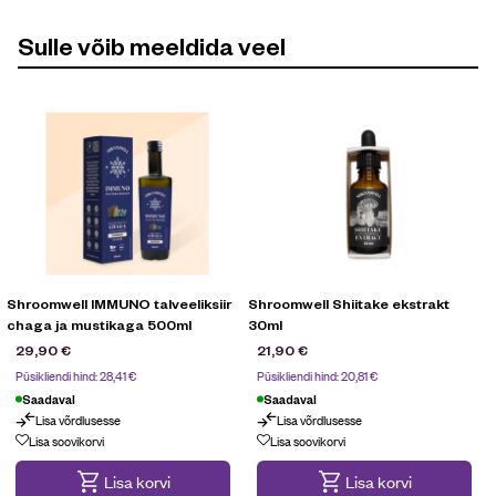
Sulle võib meeldida veel
Shroomwell IMMUNO talveeliksiir
Shroomwell Shiitake ekstrakt
chaga ja mustikaga 500ml
30ml
29,90
€
21,90
€
Püsikliendi hind:
28,41
€
Püsikliendi hind:
20,81
€
Saadaval
Saadaval
Lisa võrdlusesse
Lisa võrdlusesse
Lisa soovikorvi
Lisa soovikorvi
Lisa korvi
Lisa korvi