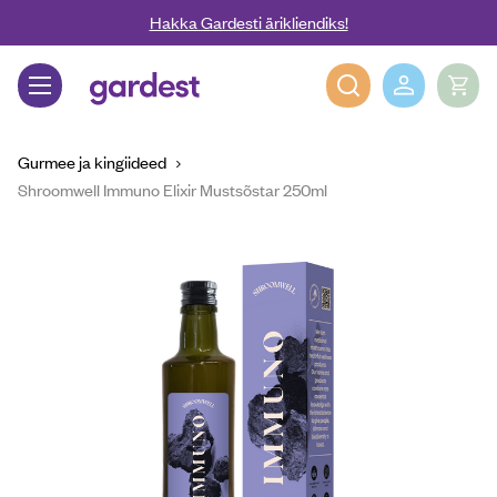
Liigu edasi põhisisu juurde
Hakka Gardesti ärikliendiks!
Gardest
Gurmee ja kingiideed
Shroomwell Immuno Elixir Mustsõstar 250ml