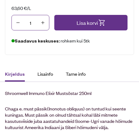
63,60
€
/L
Kogus
Lisa korvi
rohkem kui 5tk
Saadavus keskuses:
Lisainfo
Tarne info
Kirjeldus
Shroomwell Immuno Elixir Mustsõstar 250ml
Chaga e. must pässik(Inonotus obliquus) on tuntud kui seente
kuningas. Must pässik on olnud tähtsal kohal läbi mitmete
kasutusviiside juba aastatuhandeid Soome-Ugri vanade hõimude
kultuurist Ameerika Indiaani ja Siberi hõimudeni välja.