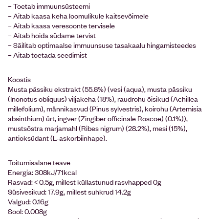
– Toetab immuunsüsteemi
– Aitab kaasa keha loomulikule kaitsevõimele
– Aitab kaasa veresoonte tervisele
– Aitab hoida südame tervist
– Säilitab optimaalse immuunsuse tasakaalu hingamisteedes
– Aitab toetada seedimist
Koostis
Musta pässiku ekstrakt (55.8%) (vesi (aqua), musta pässiku
(Inonotus obliquus) viljakeha (18%), raudrohu õisikud (Achillea
millefolium), männikasvud (Pinus sylvestris), koirohu (Artemisia
absinthium) ürt, ingver (Zingiber officinale Roscoe) (0.1%)),
mustsõstra marjamahl (Ribes nigrum) (28.2%), mesi (15%),
antioksüdant (L-askorbiinhape).
Toitumisalane teave
Energia: 308kJ/71kcal
Rasvad: <­ 0.5g, millest küllastunud rasvhapped 0g
Süsivesikud: 17.9g, millest suhkrud 14.2g
Valgud: 0.16g
Sool: 0.008g