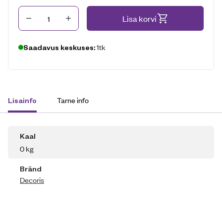
Kogus
Lisa korvi
1tk
Saadavus keskuses:
Tarne info
Lisainfo
Kaal
0 kg
Bränd
Decoris