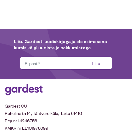
Liitu Gardesti uudiskirjaga ja ole esimesena
kursis kõigi uudiste ja pakkumistega
Liitu
Gardest OÜ
Roheline tn 14, Tähtvere küla, Tartu 61410
Reg nr 14246756
KMKR nr EE101978099