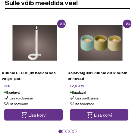
Sulle võib meeldida veel
-33
-24
%
%
Küünal LED d1,8x h42cm soe
Solarvalgusti küünal d10x h8cm
valge, pat.
erinevad
11,90
€
16,90
€
8
€
12,90
€
Saadaval
Saadaval
Lisa võrdlusesse
Lisa võrdlusesse
Lisa soovikorvi
Lisa soovikorvi
Lisa korvi
Lisa korvi