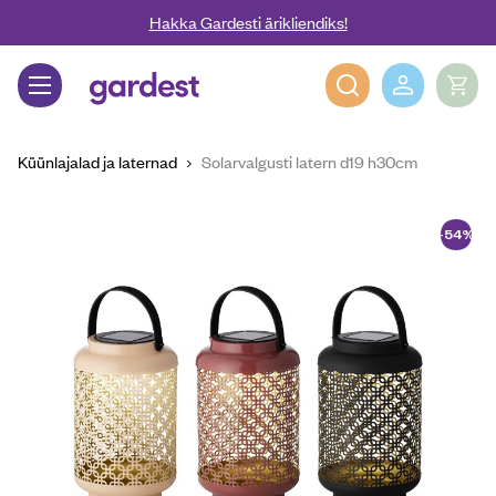
Liigu edasi põhisisu juurde
Hakka Gardesti ärikliendiks!
Gardest
Küünlajalad ja laternad
Solarvalgusti latern d19 h30cm
-54%