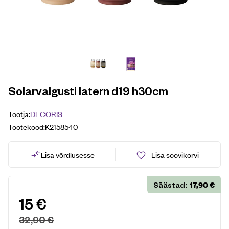
Solarvalgusti latern d19 h30cm
Tootja:
DECORIS
Tootekood:
K2158540
Lisa võrdlusesse
Lisa soovikorvi
17,90
€
Säästad:
15
€
32,90
€