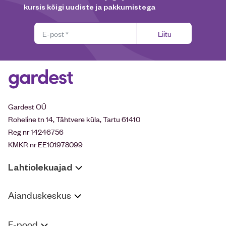
kursis kõigi uudiste ja pakkumistega
Liitu
Gardest OÜ
Roheline tn 14, Tähtvere küla, Tartu 61410
Reg nr 14246756
KMKR nr EE101978099
Lahtiolekuajad
Aianduskeskus
E-pood