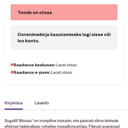
Toode on otsas
Ootenimekirja kasutamiseks logi sisse või
loo konto
.
Laost otsas
Saadavus keskuses:
Laost otsas
Saadavus e-poes:
Lisainfo
Kirjeldus
Sugalill ‘Mosaic’ on troopiline toataim, mis paistab silma lehtede
efektse helekollase-rohelise mosaiikmustriga. Päeval avanevad