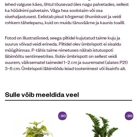
lehed valguse käes, õhtul tõusevad üles nagu palvetades, sellest
ka hüüdnimi palvetaim. Väga hea soolotaim või osa
sisehaljastusest. Eelistab pisut kõrgemat õhuniiskust ja veidi
rohkem tähelepanu, kuid on muidu tänuväärne ja kaunis toalill.
Fotod on illustratiivsed, seega piltidel kujutatud taime kuju ja
suurus võivad veidi erineda. Piltidel olev ümbrispott ei sisaldu
müügihinnas. P-tähis taime nimetuses näitab istutuspoti
läbimõõtu sentimeetrites. Sobiv ümbrispott on sellest veidi
suurem, väiksematel taimedel 1–2 cm ja suurematel (alates P21)
3–6 cm. Ümbrispoti läbimõõdu leiad tootenimest või lisainfo alt.
Sulle võib meeldida veel
-30
-30
%
%