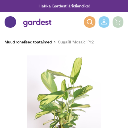
Liigu edasi põhisisu juurde
Hakka Gardesti ärikliendiks!
Gardest
Muud rohelised toataimed
Sugalill ‘Mosaic’ P12