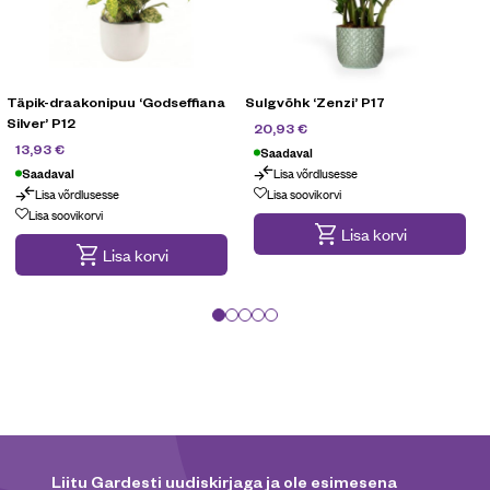
Täpik-draakonipuu ‘Godseffiana
Sulgvõhk ‘Zenzi’ P17
Silver’ P12
29,90
€
20,93
€
19,90
€
13,93
€
Saadaval
Lisa võrdlusesse
Saadaval
Lisa võrdlusesse
Lisa soovikorvi
Lisa soovikorvi
Lisa korvi
Lisa korvi
Liitu Gardesti uudiskirjaga ja ole esimesena