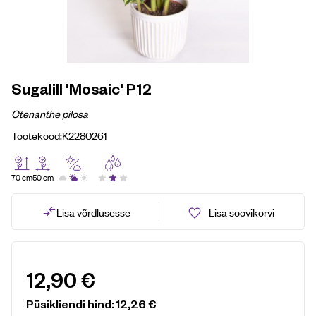
Sugalill 'Mosaic' P12
Ctenanthe pilosa
Tootekood:
K2280261
70 cm
50 cm
Lisa võrdlusesse
Lisa soovikorvi
12,90
€
Püsikliendi hind:
12,26
€