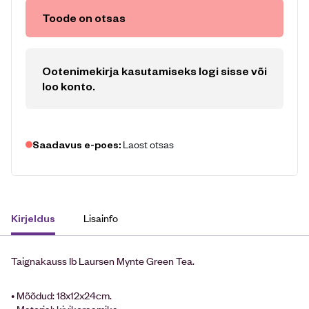
Toode on otsas
Ootenimekirja kasutamiseks logi sisse või
loo konto
.
Laost otsas
Saadavus e-poes:
Lisainfo
Kirjeldus
Taignakauss Ib Laursen Mynte Green Tea.
• Mõõdud: 18x12x24cm.
• Materjal: kivikeraamika.