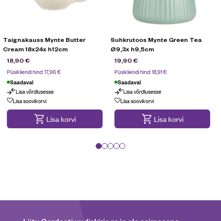
Taignakauss Mynte Butter
Suhkrutoos Mynte Green Tea
Cream 18x24x h12cm
Ø9,3x h9,5cm
18,90
€
19,90
€
Püsikliendi hind:
17,96
€
Püsikliendi hind:
18,91
€
Saadaval
Saadaval
Lisa võrdlusesse
Lisa võrdlusesse
Lisa soovikorvi
Lisa soovikorvi
Lisa korvi
Lisa korvi