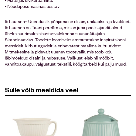
• Nõudepesumasinas pestav
Ib Laursen– Uuenduslik põhjamaine disain, unikaalsus ja kvaliteet.
Ib Laursen on Taani perefirma, mis on juba pool sajandit olnud
üheks suurimaks sisustusvaldkonna suunanäitajaks
Skandinaavias. Toodete loomiseks ammutatakse inspiratsiooni
messidelt, kirbuturgudelt ja erinevatest maailma kultuuridest.
Mitmekesine ja pidevalt uuenev tootevalik, mis toob koju
läbimõeldud disaini ja hubasuse. Valikust leiab nii mööblit,
vannitoakaupu, valgustust, tekstiili, köögitarbeid kui palju muud.
Sulle võib meeldida veel