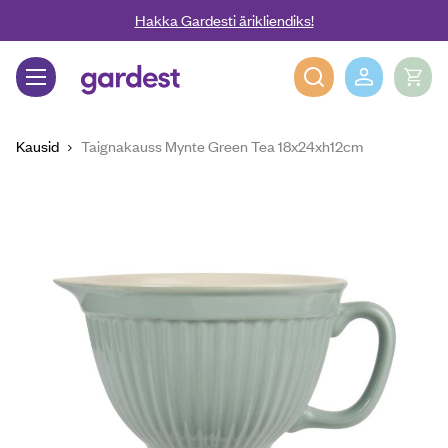
Liigu edasi põhisisu juurde
Hakka Gardesti ärikliendiks!
Gardest
Kausid
Taignakauss Mynte Green Tea 18x24xh12cm