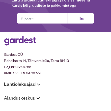
Liitu Gardesti uudiskirjaga ja ole esimesena
kursis kõigi uudiste ja pakkumistega
Liitu
Gardest OÜ
Roheline tn 14, Tähtvere küla, Tartu 61410
Reg nr 14246756
KMKR nr EE101978099
Lahtiolekuajad
Aianduskeskus