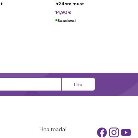
t
h24cm must
,90
€
24,90
€
14,90
€
Saadaval
Liitu
Hea teada!