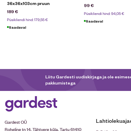
36x36x103cm pruun
99
€
189
€
Püsikliendi hind:
94,05
€
Püsikliendi hind:
179,55
€
Saadaval
Saadaval
Liitu Gardesti uudiskirjaga ja ole esimese
pakkumistega
Lahtiolekuaja
Gardest OÜ
Roheline tn 14, Tähtvere küla, Tartu 61410