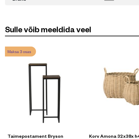
Sulle võib meeldida veel
Maksa 3 osas
Taimepostament Bryson
Korv Amona 32x38x h