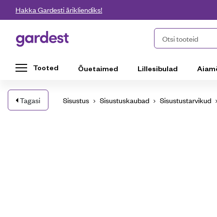
Liigu edasi põhisisu juurde
Hakka Gardesti ärikliendiks!
Gardest
Otsi tooteid
Tooted
Õuetaimed
Lillesibulad
Aiam
Tagasi
Sisustus
Sisustuskaubad
Sisustustarvikud