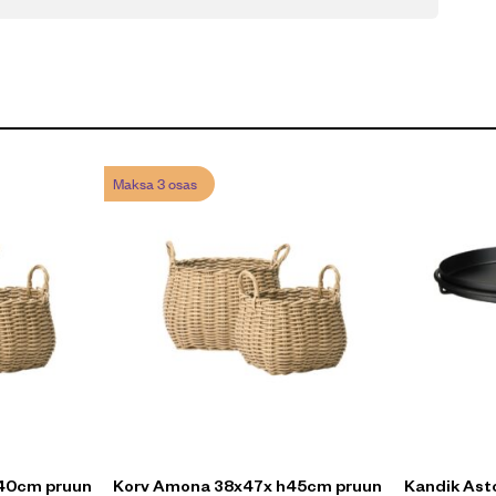
Maksa 3 osas
40cm pruun
Korv Amona 38x47x h45cm pruun
Kandik Ast