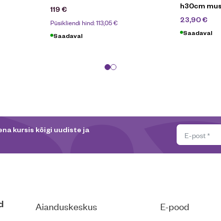
h30cm mus
119
€
39
23,90
€
Püsikliendi hind:
113,05
€
Saadaval
Saadaval
na kursis kõigi uudiste ja
d
Aianduskeskus
E-pood