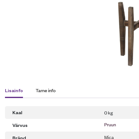
Tarne info
Lisainfo
0 kg
Kaal
Pruun
Värvus
Mica
Bränd