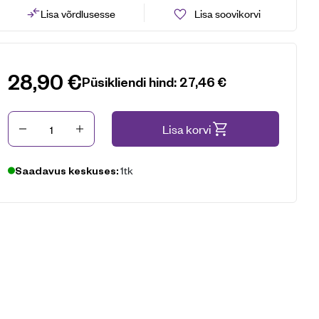
Lisa võrdlusesse
Lisa soovikorvi
28,90
€
Püsikliendi hind:
27,46
€
Kogus
Lisa korvi
1tk
Saadavus keskuses: