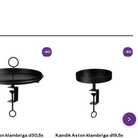
-40
-40
%
%
on klambriga d30,5x
Kandik Aston klambriga d19,5x