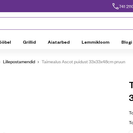
741 211
ööbel
Grillid
Aiatarbed
Lemmikloom
Blogi
Lillepostamendid
Taimealus Ascot puidust 33x33x48cm pruun
To
T