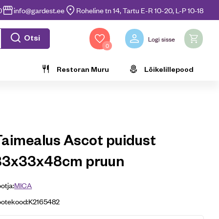
0
info@gardest.ee
Roheline tn 14, Tartu E-R 10-20, L-P 10-18
Otsi
Logi sisse
0
Restoran Muru
Lõikelillepood
Taimealus Ascot puidust
33x33x48cm pruun
otja:
MICA
ootekood:
K2165482