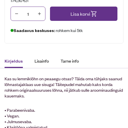
174,50
€
/l
Kogus
Lisa korvi
rohkem kui 5tk
Saadavus keskuses:
Lisainfo
Tarne info
Kirjeldus
Kas su lemmiklõhn on peaaegu otsas? Täida oma tühjaks saanud
lõhnastajaklaas uue sisuga! Täitepudel mahutab kaks korda
rohkem originaalsuuruses lõhna, nii jätkub sulle aroominaudinguid
kauemaks.
• Parabeenivaba.
• Vegan.
• Julmusevaba.
• Käsitööna valmistatud.