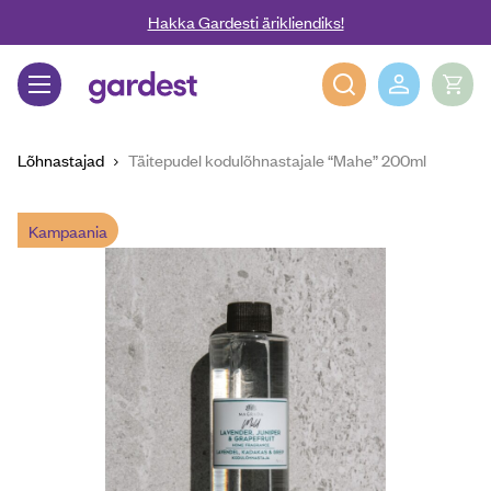
Liigu edasi põhisisu juurde
Hakka Gardesti ärikliendiks!
Gardest
Lõhnastajad
Täitepudel kodulõhnastajale “Mahe” 200ml
Kampaania