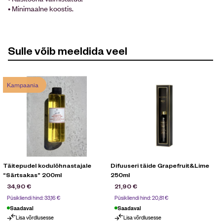
• Minimaalne koostis.
Sulle võib meeldida veel
Kampaania
Täitepudel kodulõhnastajale
Difuuseri täide Grapefruit&Lime
“Särtsakas” 200ml
250ml
34,90
€
21,90
€
Püsikliendi hind:
33,16
€
Püsikliendi hind:
20,81
€
Saadaval
Saadaval
Lisa võrdlusesse
Lisa võrdlusesse
Kampaania