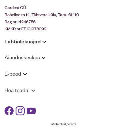
Gardest OÜ
Roheline tn 14, Tähtvere küla, Tartu 61410
Reg nr 14246756
KMKR nr EE101978099
Lahtiolekuajad
Aianduskeskus
E-pood
Hea teada!
© Gardest, 2023