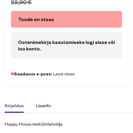
22,90
€
Toode on otsas
Ootenimekirja kasutamiseks logi sisse või
loo konto
.
Laost otsas
Saadavus e-poes:
Lisainfo
Kirjeldus
Happy-House teeküünlahoidja