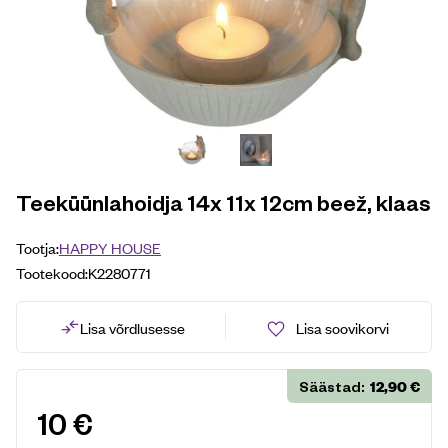
Teeküünlahoidja 14x 11x 12cm beež, klaas
Tootja:
HAPPY HOUSE
Tootekood:
K2280771
Lisa võrdlusesse
Lisa soovikorvi
12,90
€
Säästad:
10
€