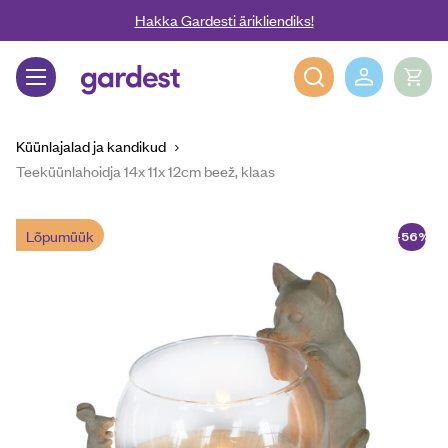
Liigu edasi põhisisu juurde
Hakka Gardesti ärikliendiks!
Gardest
Küünlajalad ja kandikud
Teeküünlahoidja 14x 11x 12cm beež, klaas
Lõpumüük
-56%