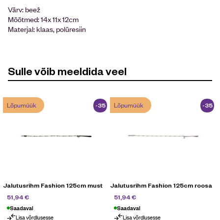
Värv: beež
Mõõtmed: 14x 11x 12cm
Materjal: klaas, polüresiin
Sulle võib meeldida veel
Lõpumüük
Lõpumüük
-35
-35
%
%
Jalutusrihm Fashion 125cm must
Jalutusrihm Fashion 125cm roosa
79,90
€
79,90
€
51,94
€
51,94
€
Saadaval
Saadaval
Lisa võrdlusesse
Lisa võrdlusesse
Lõpumüük
Lõpumüük