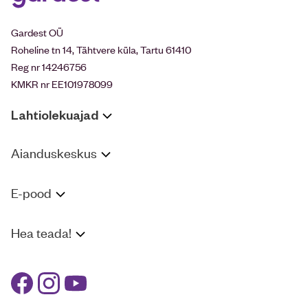
Gardest OÜ
Roheline tn 14, Tähtvere küla, Tartu 61410
Reg nr 14246756
KMKR nr EE101978099
Lahtiolekuajad
Aianduskeskus
E-pood
Hea teada!