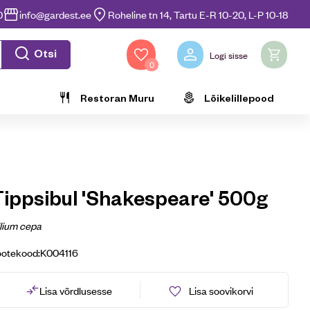
0
info@gardest.ee
Roheline tn 14, Tartu E-R 10-20, L-P 10-18
Otsi
Logi sisse
0
Restoran Muru
Lõikelillepood
Tippsibul 'Shakespeare' 500g
lium cepa
ootekood:
K004116
Lisa võrdlusesse
Lisa soovikorvi