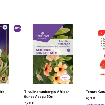
-10%
5tk
Tiivuline tunbergia ‘African
Tomat ‘Gou
Sunset’ segu 50s
4,10
€
7,20
€
Püsikliendi hin