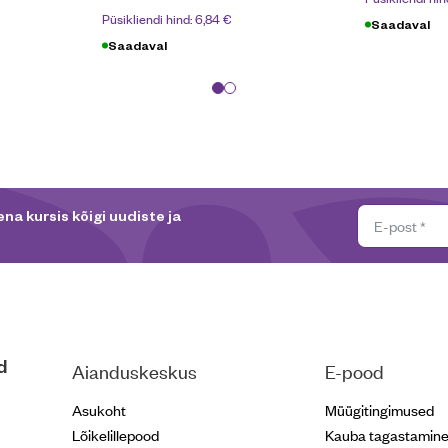
Püsikliendi hind:
6,84
€
Saadaval
Saadaval
na kursis kõigi uudiste ja
d
Aianduskeskus
E-pood
Asukoht
Müügitingimused
Lõikelillepood
Kauba tagastamin