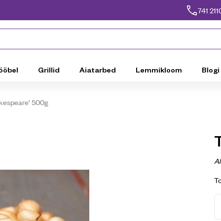
741 211
ööbel
Grillid
Aiatarbed
Lemmikloom
Blogi
akespeare’ 500g
Al
T