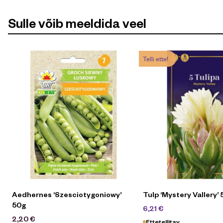
Sulle võib meeldida veel
Telli ette!
Aedhernes ‘Szesciotygoniowy’
Tulp ‘Mystery Vallery’ 
50g
6,90
€
6,21
€
2,20
€
Ettetellitav