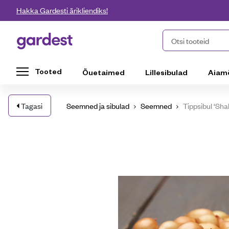
Liigu edasi põhisisu juurde
Hakka Gardesti ärikliendiks!
Gardest
Otsi tooteid
Tooted
Õuetaimed
Lillesibulad
Aiam
Tagasi
Seemned ja sibulad
Seemned
Tippsibul ‘Sh