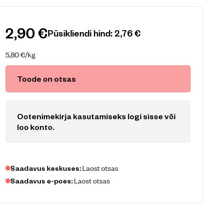
2,90
€
Püsikliendi hind:
2,76
€
5,80
€
/kg
Toode on otsas
Ootenimekirja kasutamiseks logi sisse või
loo konto
.
Laost otsas
Saadavus keskuses:
Laost otsas
Saadavus e-poes: