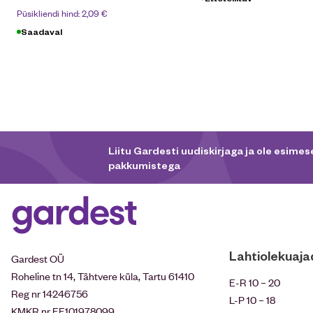
Püsikliendi hind:
2,09
€
Saadaval
Liitu Gardesti uudiskirjaga ja ole esimese
pakkumistega
Lahtiolekuaja
Gardest OÜ
Roheline tn 14, Tähtvere küla, Tartu 61410
E-R 10 – 20
Reg nr 14246756
L-P 10 – 18
KMKR nr EE101978099