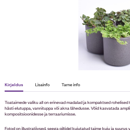
Lisainfo
Tarne info
Kirjeldus
Toataimede valiku all on erinevad madalad ja kompaktsed rohelised 
hästi elutuppa, vannituppa või akna lähedusse. Võid kasvatada amplis,
kompositsioonidesse ja terraariumisse.
Fotod on illustratiivsed, seega piltidel kujutatud taime kuju ja suurus v