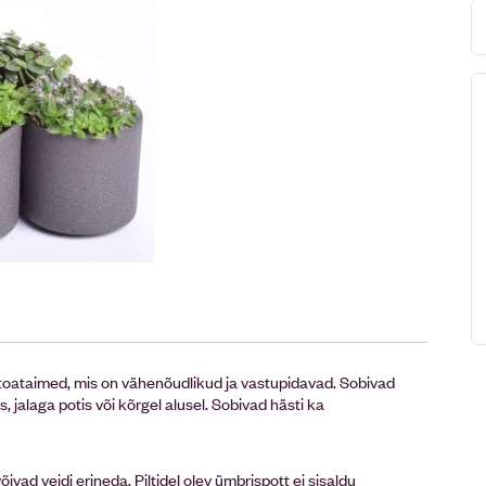
toataimed, mis on vähenõudlikud ja vastupidavad. Sobivad
 jalaga potis või kõrgel alusel. Sobivad hästi ka
õivad veidi erineda. Piltidel olev ümbrispott ei sisaldu