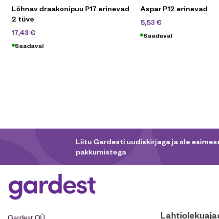
Lõhnav draakonipuu P17 erinevad
Aspar P12 erinevad
2 tüve
7,90
€
5,53
€
24,90
€
17,43
€
Saadaval
Saadaval
Liitu Gardesti uudiskirjaga ja ole esimese
pakkumistega
Lahtiolekuaja
Gardest OÜ