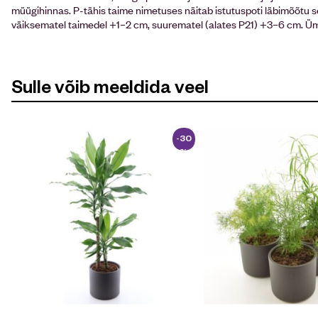
müügihinnas. P-tähis taime nimetuses näitab istutuspoti läbimõõtu se
väiksematel taimedel +1–2 cm, suurematel (alates P21) +3–6 cm. Ümbri
Sulle võib meeldida veel
-30
%