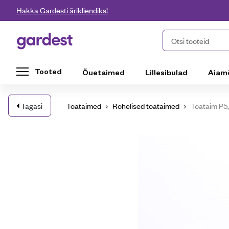
Liigu edasi põhisisu juurde
Hakka Gardesti ärikliendiks!
Gardest
Otsi tooteid
Tooted
Õuetaimed
Lillesibulad
Aiam
Tagasi
Toataimed
Rohelised toataimed
Toataim P5,