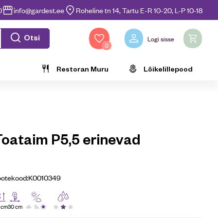
0
info@gardest.ee
Roheline tn 14, Tartu E-R 10-20, L-P 10-18
Otsi
Logi sisse
0
Restoran Muru
Lõikelillepood
Toataim P5,5 erinevad
ootekood:
K0010349
 cm
30 cm