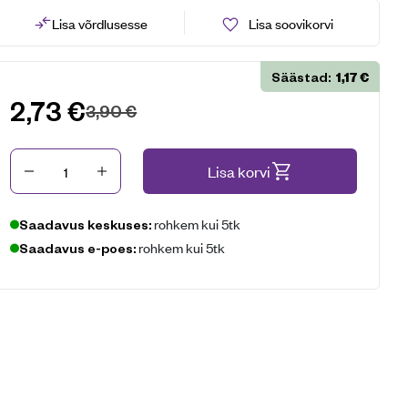
Lisa võrdlusesse
Lisa soovikorvi
1,17
€
Säästad:
2,73
€
3,90
€
Kogus
Lisa korvi
rohkem kui 5tk
Saadavus keskuses:
rohkem kui 5tk
Saadavus e-poes: