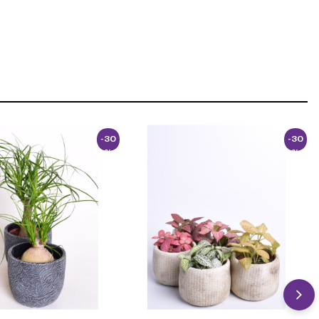
-30
-30
%
%