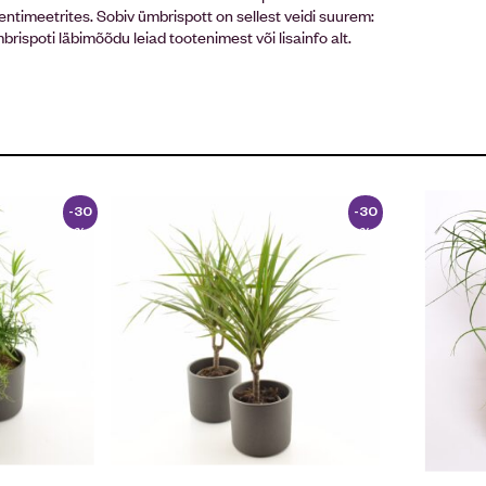
ntimeetrites. Sobiv ümbrispott on sellest veidi suurem:
spoti läbimõõdu leiad tootenimest või lisainfo alt.
-30
-30
%
%