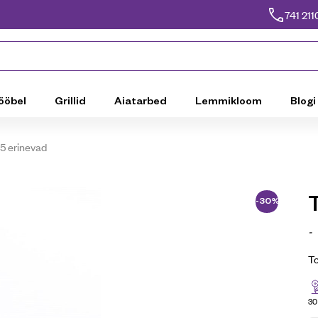
741 211
ööbel
Grillid
Aiatarbed
Lemmikloom
Blogi
5 erinevad
-30%
-
T
30