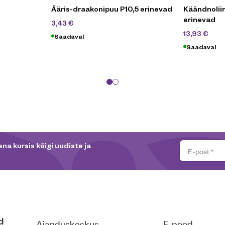
Ääris-draakonipuu P10,5 erinevad
Käändnoliin
erinevad
4,90
€
3,43
€
19,
13,93
€
Saadaval
Saadaval
na kursis kõigi uudiste ja
d
Aianduskeskus
E-pood